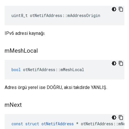
uint8_t otNetifAddress
::
mAddressOrigin
IPv6 adresi kaynağı.
m
Mesh
Local
bool
 otNetifAddress
::
mMeshLocal
Adres örgü yerel ise DOĞRU, aksi takdirde YANLIŞ.
m
Next
const
struct
otNetifAddress
*
 otNetifAddress
::
mNex