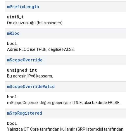
m
Prefix
Length
uint8_t
Ön ek uzunluğu (bit cinsinden).
m
Rloc
bool
Adres RLOC ise TRUE, değilse FALSE.
m
Scope
Override
unsigned int
Bu adresin IPv6 kapsamı.
m
Scope
Override
Valid
bool
mScopeGeçersiz değeri geçerliyse TRUE, aksi takdirde FALSE.
m
Srp
Registered
bool
Yalnızca OT Core tarafından kullanılır (SRP İstemcisi tarafından