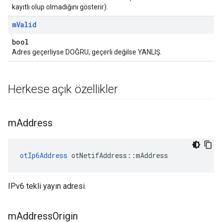
kayıtlı olup olmadığını gösterir).
m
Valid
bool
Adres geçerliyse DOĞRU, geçerli değilse YANLIŞ.
Herkese açık özellikler
m
Address
otIp6Address
 otNetifAddress
::
mAddress
IPv6 tekli yayın adresi.
m
Address
Origin