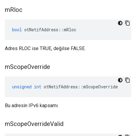
m
Rloc
bool
 otNetifAddress
::
mRloc
Adres RLOC ise TRUE, değilse FALSE.
m
Scope
Override
unsigned
int
 otNetifAddress
::
mScopeOverride
Bu adresin IPv6 kapsamı.
m
Scope
Override
Valid