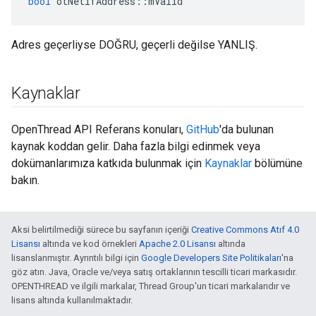
bool
 otNetifAddress
::
mValid
Adres geçerliyse DOĞRU, geçerli değilse YANLIŞ.
Kaynaklar
OpenThread API Referans konuları,
GitHub
'da bulunan
kaynak koddan gelir. Daha fazla bilgi edinmek veya
dokümanlarımıza katkıda bulunmak için
Kaynaklar
bölümüne
bakın.
Aksi belirtilmediği sürece bu sayfanın içeriği
Creative Commons Atıf 4.0
Lisansı
altında ve kod örnekleri
Apache 2.0 Lisansı
altında
lisanslanmıştır. Ayrıntılı bilgi için
Google Developers Site Politikaları
'na
göz atın. Java, Oracle ve/veya satış ortaklarının tescilli ticari markasıdır.
OPENTHREAD ve ilgili markalar, Thread Group'un ticari markalarıdır ve
lisans altında kullanılmaktadır.