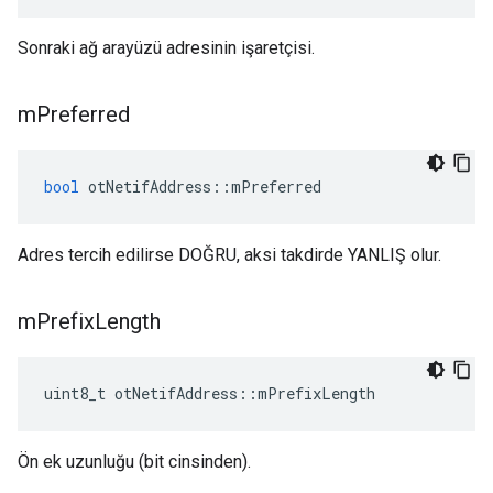
Sonraki ağ arayüzü adresinin işaretçisi.
m
Preferred
bool
 otNetifAddress
::
mPreferred
Adres tercih edilirse DOĞRU, aksi takdirde YANLIŞ olur.
m
Prefix
Length
uint8_t otNetifAddress
::
mPrefixLength
Ön ek uzunluğu (bit cinsinden).