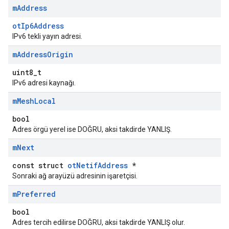
m
Address
otIp6Address
IPv6 tekli yayın adresi.
m
Address
Origin
uint8_t
IPv6 adresi kaynağı.
m
Mesh
Local
bool
Adres örgü yerel ise DOĞRU, aksi takdirde YANLIŞ.
m
Next
const struct
otNetifAddress
*
Sonraki ağ arayüzü adresinin işaretçisi.
m
Preferred
bool
Adres tercih edilirse DOĞRU, aksi takdirde YANLIŞ olur.