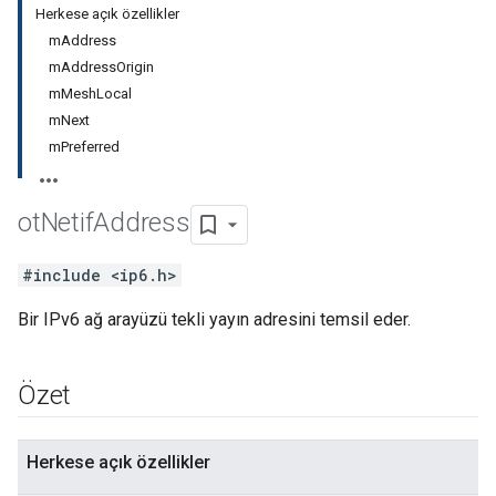
Herkese açık özellikler
mAddress
mAddressOrigin
mMeshLocal
mNext
mPreferred
ot
Netif
Address
#include <ip6.h>
Bir IPv6 ağ arayüzü tekli yayın adresini temsil eder.
Özet
Herkese açık özellikler