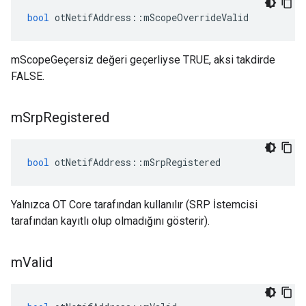
bool
 otNetifAddress
::
mScopeOverrideValid
mScopeGeçersiz değeri geçerliyse TRUE, aksi takdirde
FALSE.
m
Srp
Registered
bool
 otNetifAddress
::
mSrpRegistered
Yalnızca OT Core tarafından kullanılır (SRP İstemcisi
tarafından kayıtlı olup olmadığını gösterir).
m
Valid