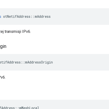
s
 otNetifAddress
::
mAddress
j transmisji IPv6.
igin
etifAddress
::
mAddressOrigin
Pv6.
fAddress
::
mMeshLocal