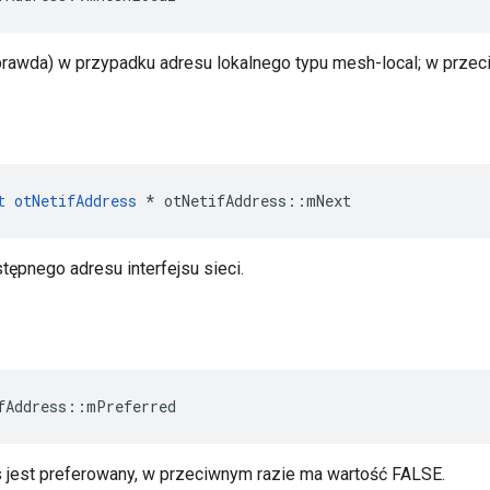
rawda) w przypadku adresu lokalnego typu mesh-local; w prze
t
otNetifAddress
*
 otNetifAddress
::
mNext
tępnego adresu interfejsu sieci.
fAddress
::
mPreferred
es jest preferowany, w przeciwnym razie ma wartość FALSE.