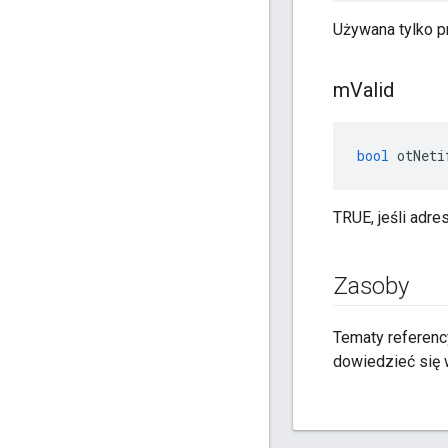
Używana tylko p
m
Valid
bool
 otNeti
TRUE, jeśli adre
Zasoby
Tematy referenc
dowiedzieć się w