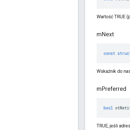
Wartość TRUE (p
m
Next
const
struc
Wskaźnik do nas
m
Preferred
bool
 otNeti
TRUE, jeśli adr