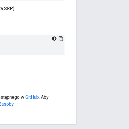
ta SRP).
dostępnego w
GitHub
. Aby
Zasoby
.