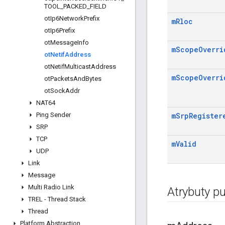
TOOL
_
PACKED
_
FIELD
ot
Ip6Network
Prefix
m
Rloc
ot
Ip6Prefix
ot
Message
Info
m
Scope
Overri
ot
Netif
Address
ot
Netif
Multicast
Address
m
Scope
Overri
ot
Packets
And
Bytes
ot
Sock
Addr
NAT64
Ping Sender
m
Srp
Register
SRP
TCP
m
Valid
UDP
Link
Message
Multi Radio Link
Atrybuty pu
TREL - Thread Stack
Thread
Platform Abstraction