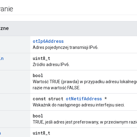
anie
czne
otIp6Address
Adres pojedynczej transmisji IPv6.
in
uint8_t
Źródło adresu IPv6.
bool
Wartość TRUE (prawda) w przypadku adresu lokalneg
razie ma wartość FALSE.
const struct
otNetifAddress
*
Wskaźnik do następnego adresu interfejsu sieci.
bool
TRUE, jeśli adres jest preferowany, w przeciwnym raz
h
uint8_t