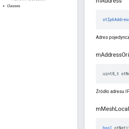
m
Address
Classes
otIp6Addres
Adres pojedyncze
m
Address
Or
uint8_t otN
Źródło adresu I
m
Mesh
Local
bool
 otNeti