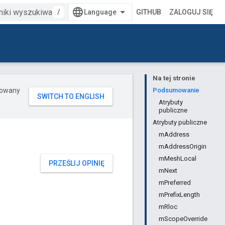
/
GITHUB
ZALOGUJ SIĘ
Na tej stronie
erowany
Podsumowanie
Atrybuty
publiczne
Atrybuty publiczne
mAddress
mAddressOrigin
mMeshLocal
PRZEŚLIJ OPINIĘ
mNext
mPreferred
mPrefixLength
mRloc
mScopeOverride