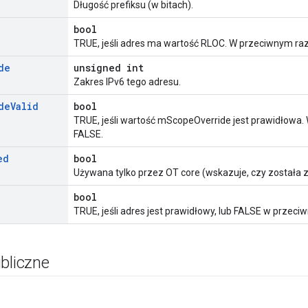
Długość prefiksu (w bitach).
bool
TRUE, jeśli adres ma wartość RLOC. W przeciwnym ra
de
unsigned int
Zakres IPv6 tego adresu.
de
Valid
bool
TRUE, jeśli wartość mScopeOverride jest prawidłowa
FALSE.
ed
bool
Używana tylko przez OT core (wskazuje, czy została z
bool
TRUE, jeśli adres jest prawidłowy, lub FALSE w przeci
bliczne