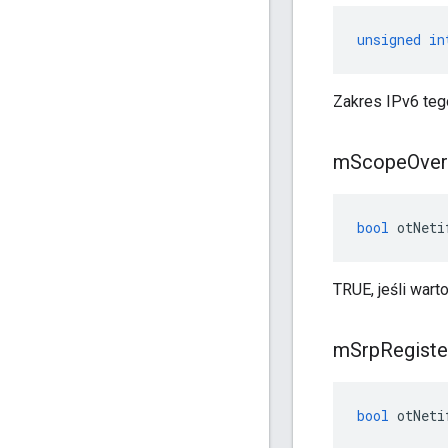
unsigned
in
Zakres IPv6 teg
m
Scope
Over
bool
 otNeti
TRUE, jeśli war
m
Srp
Registe
bool
 otNeti