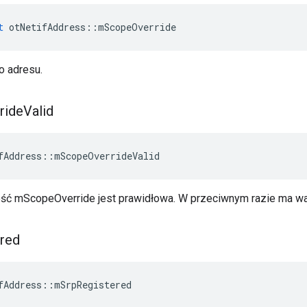
t
 otNetifAddress
::
mScopeOverride
o adresu.
ride
Valid
fAddress
::
mScopeOverrideValid
tość mScopeOverride jest prawidłowa. W przeciwnym razie ma w
red
fAddress
::
mSrpRegistered