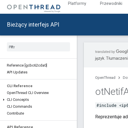
Platformy
Przewodniki
Bieżący interfejs API
język. Tłumaczen
Reference [gcbc62cda0]
API Updates
OpenThread
Do
CLI Reference
ot
Netif
Open
Thread CLI Overview
CLI Concepts
#include <ip
CLI Commands
Contribute
Reprezentuje adr
API Reference