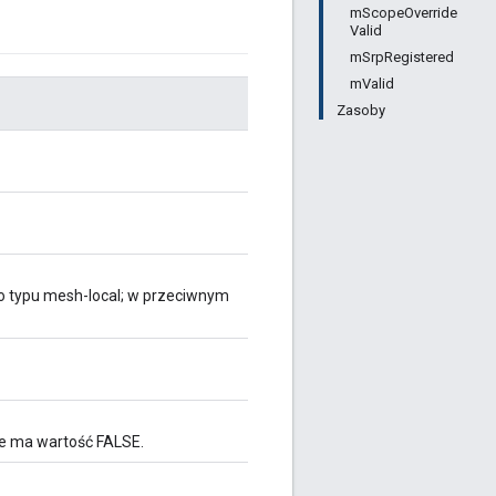
mScopeOverride
Valid
mSrpRegistered
mValid
Zasoby
o typu mesh-local; w przeciwnym
ie ma wartość FALSE.