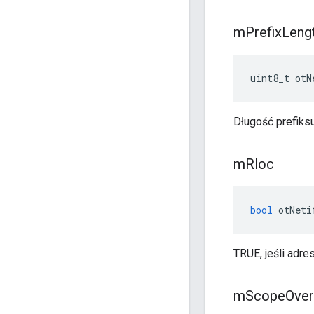
m
Prefix
Leng
uint8_t otN
Długość prefiksu
m
Rloc
bool
 otNeti
TRUE, jeśli adr
m
Scope
Over