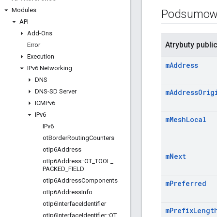
Modules
Podsumow
API
Add-Ons
Atrybuty publi
Error
Execution
m
Address
IPv6 Networking
DNS
DNS-SD Server
m
Address
Orig
ICMPv6
IPv6
m
Mesh
Local
IPv6
ot
Border
Routing
Counters
ot
Ip6Address
m
Next
ot
Ip6Address
::
OT
_
TOOL
_
PACKED
_
FIELD
ot
Ip6Address
Components
m
Preferred
ot
Ip6Address
Info
ot
Ip6Interface
Identifier
m
Prefix
Lengt
ot
Ip6Interface
Identifier
::
OT
_