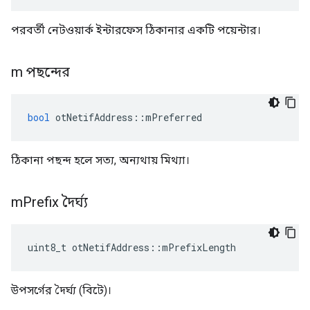
পরবর্তী নেটওয়ার্ক ইন্টারফেস ঠিকানার একটি পয়েন্টার।
m পছন্দের
bool
 otNetifAddress
::
mPreferred
ঠিকানা পছন্দ হলে সত্য, অন্যথায় মিথ্যা।
m
Prefix দৈর্ঘ্য
uint8_t otNetifAddress
::
mPrefixLength
উপসর্গের দৈর্ঘ্য (বিটে)।