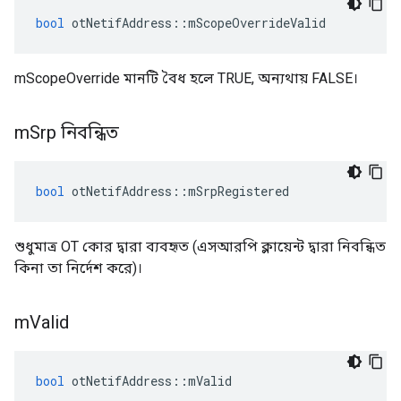
bool
 otNetifAddress
::
mScopeOverrideValid
mScopeOverride মানটি বৈধ হলে TRUE, অন্যথায় FALSE।
m
Srp নিবন্ধিত
bool
 otNetifAddress
::
mSrpRegistered
শুধুমাত্র OT কোর দ্বারা ব্যবহৃত (এসআরপি ক্লায়েন্ট দ্বারা নিবন্ধিত
কিনা তা নির্দেশ করে)।
m
Valid
bool
 otNetifAddress
::
mValid