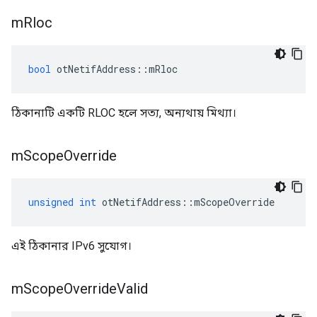
m
Rloc
bool
 otNetifAddress
::
mRloc
ঠিকানাটি একটি RLOC হলে সত্য, অন্যথায় মিথ্যা।
m
Scope
Override
unsigned
int
 otNetifAddress
::
mScopeOverride
এই ঠিকানার IPv6 সুযোগ।
m
Scope
Override
Valid