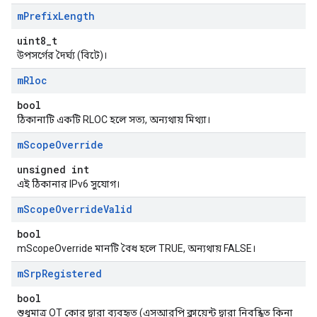
m
Prefix
Length
uint8_t
উপসর্গের দৈর্ঘ্য (বিটে)।
m
Rloc
bool
ঠিকানাটি একটি RLOC হলে সত্য, অন্যথায় মিথ্যা।
m
Scope
Override
unsigned int
এই ঠিকানার IPv6 সুযোগ।
m
Scope
Override
Valid
bool
mScopeOverride মানটি বৈধ হলে TRUE, অন্যথায় FALSE।
m
Srp
Registered
bool
শুধুমাত্র OT কোর দ্বারা ব্যবহৃত (এসআরপি ক্লায়েন্ট দ্বারা নিবন্ধিত কিনা