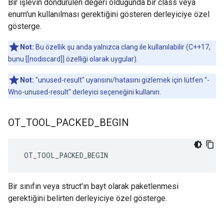
Bir işlevin döndürülen değeri olduğunda bir class veya
enum'un kullanılması gerektiğini gösteren derleyiciye özel
gösterge.
Not:
Bu özellik şu anda yalnızca clang ile kullanılabilir (C++17,
bunu [[nodiscard]] özelliği olarak uygular).
Not:
"unused-result" uyarısını/hatasını gizlemek için lütfen "-
Wno-unused-result" derleyici seçeneğini kullanın.
OT
_
TOOL
_
PACKED
_
BEGIN
 OT_TOOL_PACKED_BEGIN
Bir sınıfın veya struct'ın bayt olarak paketlenmesi
gerektiğini belirten derleyiciye özel gösterge.