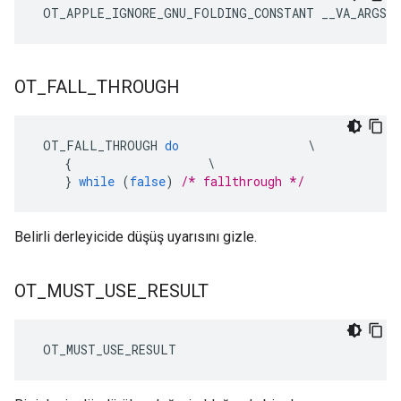
 OT_APPLE_IGNORE_GNU_FOLDING_CONSTANT __VA_ARGS__
OT
_
FALL
_
THROUGH
 OT_FALL_THROUGH 
do
\
{
\
}
while
(
false
)
/* fallthrough */
Belirli derleyicide düşüş uyarısını gizle.
OT
_
MUST
_
USE
_
RESULT
 OT_MUST_USE_RESULT