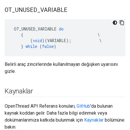
OT
_
UNUSED
_
VARIABLE
 OT_UNUSED_VARIABLE 
do
{
\
(
void
)(
VARIABLE
);
\
}
while
(
false
)
Belirli araç zincirlerinde kullanılmayan değişken uyarısını
gizle.
Kaynaklar
OpenThread API Referans konuları,
GitHub
'da bulunan
kaynak koddan gelir. Daha fazla bilgi edinmek veya
dokümanlarımıza katkıda bulunmak için
Kaynaklar
bölümüne
bakın.