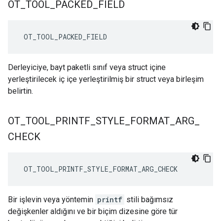
OT
_
TOOL
_
PACKED
_
FIELD
 OT_TOOL_PACKED_FIELD
Derleyiciye, bayt paketli sınıf veya struct içine
yerleştirilecek iç içe yerleştirilmiş bir struct veya birleşim
belirtin.
OT
_
TOOL
_
PRINTF
_
STYLE
_
FORMAT
_
ARG
_
CHECK
 OT_TOOL_PRINTF_STYLE_FORMAT_ARG_CHECK
Bir işlevin veya yöntemin
printf
stili bağımsız
değişkenler aldığını ve bir biçim dizesine göre tür