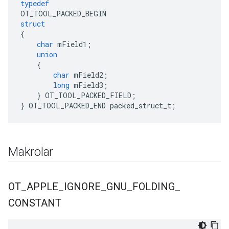
typedef
OT_TOOL_PACKED_BEGIN
struct
{
char
 mField1
;
union
{
char
 mField2
;
long
 mField3
;
}
 OT_TOOL_PACKED_FIELD
;
}
 OT_TOOL_PACKED_END packed_struct_t
;
Makrolar
OT
_
APPLE
_
IGNORE
_
GNU
_
FOLDING
_
CONSTANT