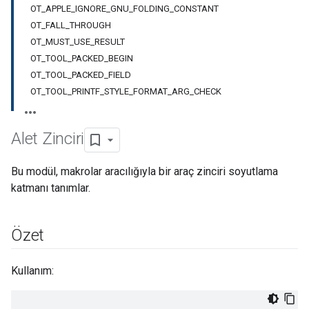
OT_APPLE_IGNORE_GNU_FOLDING_CONSTANT
OT_FALL_THROUGH
OT_MUST_USE_RESULT
OT_TOOL_PACKED_BEGIN
OT_TOOL_PACKED_FIELD
OT_TOOL_PRINTF_STYLE_FORMAT_ARG_CHECK
Alet Zinciri
Bu modül, makrolar aracılığıyla bir araç zinciri soyutlama
katmanı tanımlar.
Özet
Kullanım: