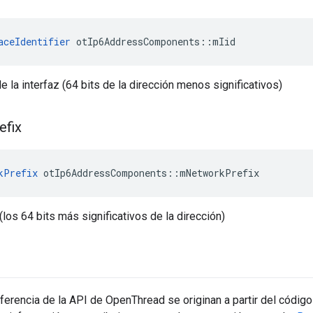
aceIdentifier
 otIp6AddressComponents
::
mIid
de la interfaz (64 bits de la dirección menos significativos)
efix
kPrefix
 otIp6AddressComponents
::
mNetworkPrefix
 (los 64 bits más significativos de la dirección)
erencia de la API de OpenThread se originan a partir del código