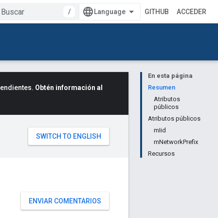
/
GITHUB
ACCEDER
En esta página
cendientes.
Obtén información al
Resumen
Atributos
públicos
Atributos públicos
mIid
mNetworkPrefix
Recursos
ENVIAR COMENTARIOS