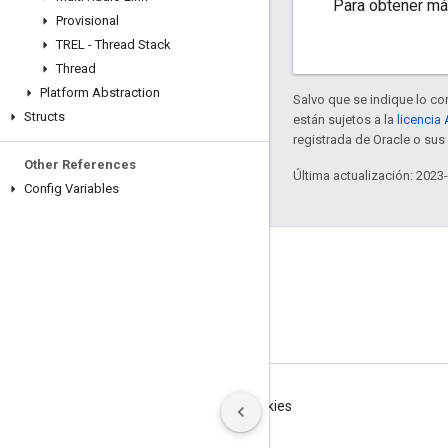
Para obtener má
Provisional
TREL - Thread Stack
Thread
Platform Abstraction
Salvo que se indique lo con
Structs
están sujetos a la
licencia
registrada de Oracle o su
Other References
Última actualización: 2023
Config Variables
GitHub
OpenThread
Border Router
Condiciones
Privacidad
Manage cookies