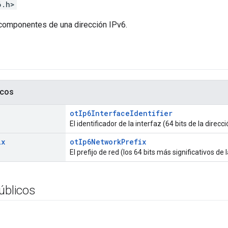
6.h>
componentes de una dirección IPv6.
icos
otIp6InterfaceIdentifier
El identificador de la interfaz (64 bits de la direc
ix
otIp6NetworkPrefix
El prefijo de red (los 64 bits más significativos de 
úblicos