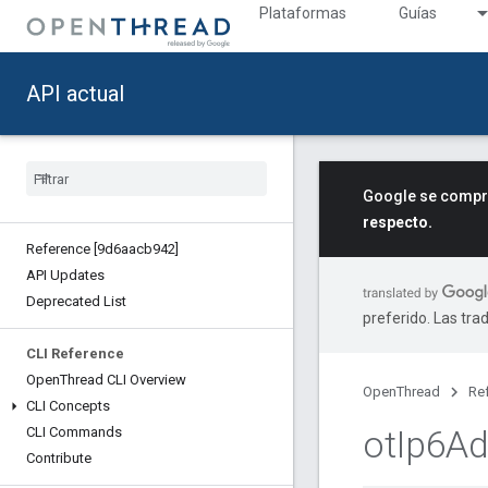
Plataformas
Guías
API actual
Google se compro
respecto.
Reference [9d6aacb942]
API Updates
Deprecated List
preferido. Las tra
CLI Reference
Open
Thread CLI Overview
OpenThread
Re
CLI Concepts
ot
Ip6Ad
CLI Commands
Contribute