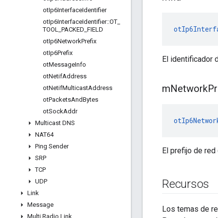
ot
Ip6Interface
Identifier
ot
Ip6Interface
Identifier
::
OT
_
otIp6Interf
TOOL
_
PACKED
_
FIELD
ot
Ip6Network
Prefix
ot
Ip6Prefix
El identificador 
ot
Message
Info
ot
Netif
Address
m
Network
Pr
ot
Netif
Multicast
Address
ot
Packets
And
Bytes
ot
Sock
Addr
otIp6Networ
Multicast DNS
NAT64
Ping Sender
El prefijo de red
SRP
TCP
Recursos
UDP
Link
Message
Los temas de ref
Multi Radio Link