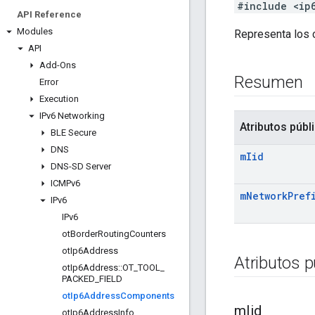
#include <ip
API Reference
Modules
Representa los 
API
Add-Ons
Resumen
Error
Execution
IPv6 Networking
Atributos públ
BLE Secure
DNS
m
Iid
DNS-SD Server
ICMPv6
m
Network
Pref
IPv6
IPv6
ot
Border
Routing
Counters
ot
Ip6Address
Atributos p
ot
Ip6Address
::
OT
_
TOOL
_
PACKED
_
FIELD
ot
Ip6Address
Components
m
Iid
ot
Ip6Address
Info