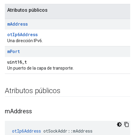
Atributos públicos
m
Address
otIp6Address
Una dirección IPv6.
m
Port
uint16_t
Un puerto de la capa de transporte.
Atributos públicos
m
Address
otIp6Address
 otSockAddr
::
mAddress