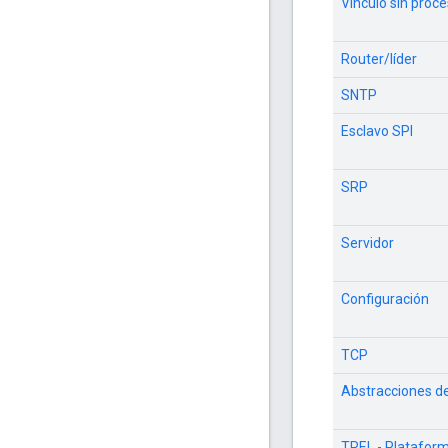
Vínculo sin proc
Router/líder
SNTP
Esclavo SPI
SRP
Servidor
Configuración
TCP
Abstracciones d
TREL - Platafor