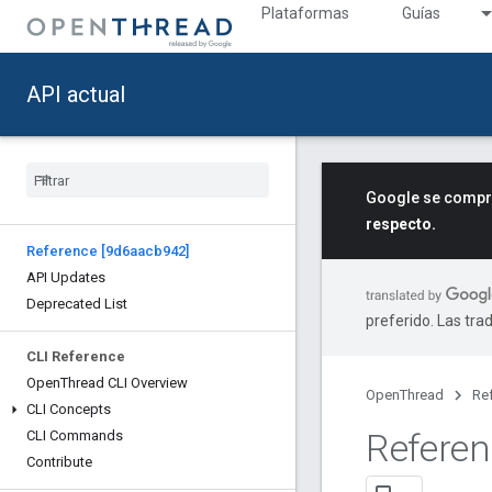
Plataformas
Guías
API actual
Google se compro
respecto.
Reference [9d6aacb942]
API Updates
Deprecated List
preferido. Las tra
CLI Reference
Open
Thread CLI Overview
OpenThread
Re
CLI Concepts
Referen
CLI Commands
Contribute