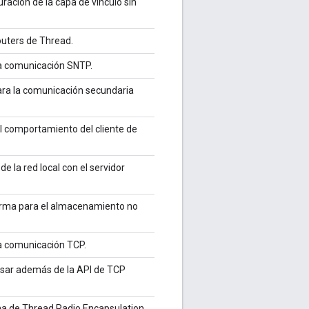
ración de la capa de vínculo sin
outers de Thread.
la comunicación SNTP.
para la comunicación secundaria
l comportamiento del cliente de
e la red local con el servidor
aforma para el almacenamiento no
la comunicación TCP.
 usar además de la API de TCP
rma de Thread Radio Encapsulation