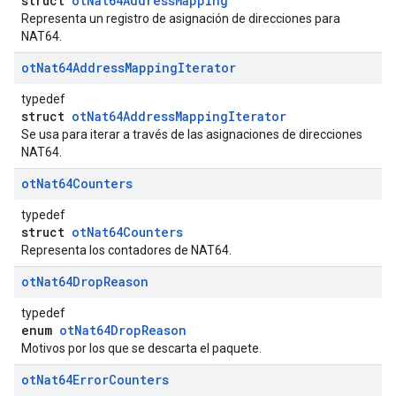
struct
otNat64AddressMapping
Representa un registro de asignación de direcciones para
NAT64.
ot
Nat64Address
Mapping
Iterator
typedef
struct
otNat64AddressMappingIterator
Se usa para iterar a través de las asignaciones de direcciones
NAT64.
ot
Nat64Counters
typedef
struct
otNat64Counters
Representa los contadores de NAT64.
ot
Nat64Drop
Reason
typedef
enum
otNat64DropReason
Motivos por los que se descarta el paquete.
ot
Nat64Error
Counters