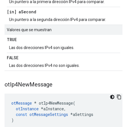
Un puntero a la primera dirección IPv4 para comparar.
[in] a
Second
Un puntero a la segunda dirección IPv4 para comparar.
Valores que se muestran
TRUE
Las dos direcciones IPv4 son iguales.
FALSE
Las dos direcciones IPv4 no son iguales.
ot
Ip4New
Message
otMessage
*
 otIp4NewMessage
(
otInstance
*
aInstance
,
const
otMessageSettings
*
aSettings
)