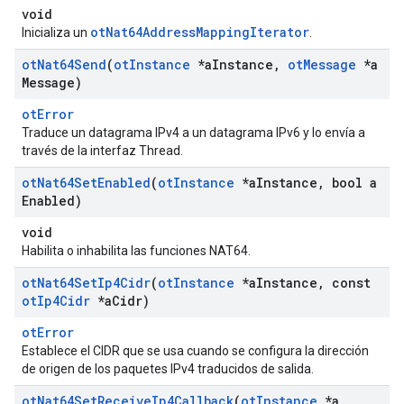
void
otNat64AddressMappingIterator
Inicializa un
.
ot
Nat64Send
(
ot
Instance
*a
Instance
,
ot
Message
*a
Message)
otError
Traduce un datagrama IPv4 a un datagrama IPv6 y lo envía a
través de la interfaz Thread.
ot
Nat64Set
Enabled
(
ot
Instance
*a
Instance
,
bool a
Enabled)
void
Habilita o inhabilita las funciones NAT64.
ot
Nat64Set
Ip4Cidr
(
ot
Instance
*a
Instance
,
const
ot
Ip4Cidr
*a
Cidr)
otError
Establece el CIDR que se usa cuando se configura la dirección
de origen de los paquetes IPv4 traducidos de salida.
ot
Nat64Set
Receive
Ip4Callback
(
ot
Instance
*a