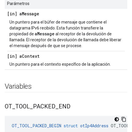
Parámetros
[in] a
Message
Un puntero para el búfer de mensaje que contiene el
datagrama IPv6 recibido. Esta función transfiere la
aMessage
propiedad de
al receptor de la devolución de
llamada. El receptor de la devolución de llamada debe liberar
el mensaje después de que se procese.
[in] a
Context
Un puntero para el contexto específico de la aplicación.
Variables
OT
_
TOOL
_
PACKED
_
END
OT_TOOL_PACKED_BEGIN
struct
otIp4Address
 OT_TOOL_