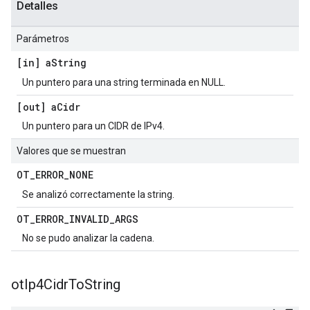
Detalles
Parámetros
[in] a
String
Un puntero para una string terminada en NULL.
[out] a
Cidr
Un puntero para un CIDR de IPv4.
Valores que se muestran
OT
_
ERROR
_
NONE
Se analizó correctamente la string.
OT
_
ERROR
_
INVALID
_
ARGS
No se pudo analizar la cadena.
ot
Ip4Cidr
To
String