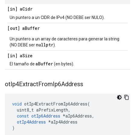
[in] a
Cidr
Un puntero a un CIDR de IPv4 (NO DEBE ser NULO).
[out] a
Buffer
Un puntero a un array de caracteres para generar la string
nullptr
(NO DEBE ser
).
[in] a
Size
aBuffer
El tamaño de
(en bytes).
ot
Ip4Extract
From
Ip6Address
void
 otIp4ExtractFromIp6Address
(
  uint8_t aPrefixLength
,
const
otIp6Address
*
aIp6Address
,
otIp4Address
*
aIp4Address
)