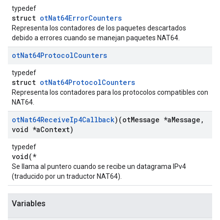
typedef
struct
otNat64ErrorCounters
Representa los contadores de los paquetes descartados
debido a errores cuando se manejan paquetes NAT64.
ot
Nat64Protocol
Counters
typedef
struct
otNat64ProtocolCounters
Representa los contadores para los protocolos compatibles con
NAT64.
ot
Nat64Receive
Ip4Callback
)(ot
Message *a
Message
,
void *a
Context)
typedef
void(*
Se llama al puntero cuando se recibe un datagrama IPv4
(traducido por un traductor NAT64).
Variables