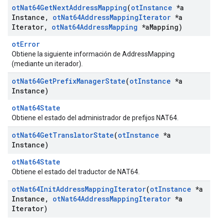
ot
Nat64Get
Next
Address
Mapping
(
ot
Instance
*a
Instance
,
ot
Nat64Address
Mapping
Iterator
*a
Iterator
,
ot
Nat64Address
Mapping
*a
Mapping)
otError
Obtiene la siguiente información de AddressMapping
(mediante un iterador).
ot
Nat64Get
Prefix
Manager
State
(
ot
Instance
*a
Instance)
otNat64State
Obtiene el estado del administrador de prefijos NAT64.
ot
Nat64Get
Translator
State
(
ot
Instance
*a
Instance)
otNat64State
Obtiene el estado del traductor de NAT64.
ot
Nat64Init
Address
Mapping
Iterator
(
ot
Instance
*a
Instance
,
ot
Nat64Address
Mapping
Iterator
*a
Iterator)