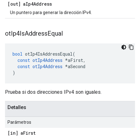
[out] a
Ip4Address
Un puntero para generar la dirección IPv4.
ot
Ip4Is
Address
Equal
bool
 otIp4IsAddressEqual
(
const
otIp4Address
*
aFirst
,
const
otIp4Address
*
aSecond
)
Prueba si dos direcciones IPv4 son iguales.
Detalles
Parámetros
[in] a
First