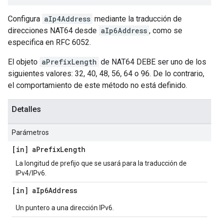
Configura
aIp4Address
mediante la traducción de
direcciones NAT64 desde
aIp6Address
, como se
especifica en RFC 6052.
El objeto
aPrefixLength
de NAT64 DEBE ser uno de los
siguientes valores: 32, 40, 48, 56, 64 o 96. De lo contrario,
el comportamiento de este método no está definido.
Detalles
Parámetros
[in] a
Prefix
Length
La longitud de prefijo que se usará para la traducción de
IPv4/IPv6.
[in] a
Ip6Address
Un puntero a una dirección IPv6.