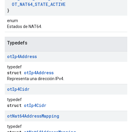
OT
_
NAT64
_
STATE
_
ACTIVE
}
enum
Estados de NAT64.
Typedefs
ot
Ip4Address
typedef
struct
otIp4Address
Representa una dirección IPv4.
ot
Ip4Cidr
typedef
struct
otIp4Cidr
ot
Nat64Address
Mapping
typedef