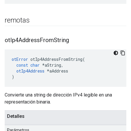
remotas
ot
Ip4Address
From
String
otError
 otIp4AddressFromString
(
const
char
*
aString
,
otIp4Address
*
aAddress
)
Convierte una string de dirección IPv4 legible en una
representación binaria.
Detalles
Parámetros