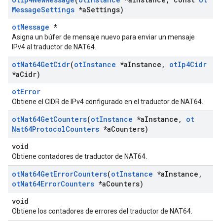
Message
Settings
*a
Settings)
otMessage
*
Asigna un búfer de mensaje nuevo para enviar un mensaje
IPv4 al traductor de NAT64.
ot
Nat64Get
Cidr
(
ot
Instance
*a
Instance
,
ot
Ip4Cidr
*a
Cidr)
otError
Obtiene el CIDR de IPv4 configurado en el traductor de NAT64.
ot
Nat64Get
Counters
(
ot
Instance
*a
Instance
,
ot
Nat64Protocol
Counters
*a
Counters)
void
Obtiene contadores de traductor de NAT64.
ot
Nat64Get
Error
Counters
(
ot
Instance
*a
Instance
,
ot
Nat64Error
Counters
*a
Counters)
void
Obtiene los contadores de errores del traductor de NAT64.