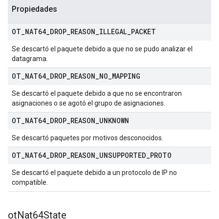
Propiedades
OT
_
NAT64
_
DROP
_
REASON
_
ILLEGAL
_
PACKET
Se descartó el paquete debido a que no se pudo analizar el
datagrama.
OT
_
NAT64
_
DROP
_
REASON
_
NO
_
MAPPING
Se descartó el paquete debido a que no se encontraron
asignaciones o se agotó el grupo de asignaciones.
OT
_
NAT64
_
DROP
_
REASON
_
UNKNOWN
Se descartó paquetes por motivos desconocidos.
OT
_
NAT64
_
DROP
_
REASON
_
UNSUPPORTED
_
PROTO
Se descartó el paquete debido a un protocolo de IP no
compatible.
ot
Nat64State