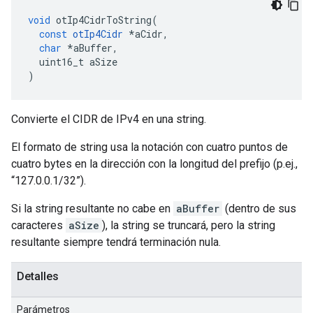
void
 otIp4CidrToString
(
const
otIp4Cidr
*
aCidr
,
char
*
aBuffer
,
  uint16_t aSize
)
Convierte el CIDR de IPv4 en una string.
El formato de string usa la notación con cuatro puntos de
cuatro bytes en la dirección con la longitud del prefijo (p.ej.,
“127.0.0.1/32”).
Si la string resultante no cabe en
aBuffer
(dentro de sus
caracteres
aSize
), la string se truncará, pero la string
resultante siempre tendrá terminación nula.
Detalles
Parámetros