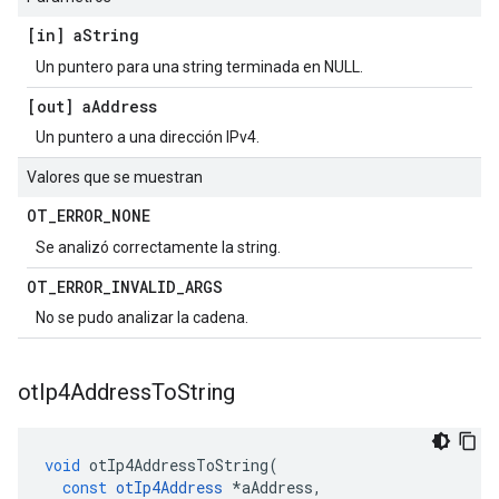
[in] a
String
Un puntero para una string terminada en NULL.
[out] a
Address
Un puntero a una dirección IPv4.
Valores que se muestran
OT
_
ERROR
_
NONE
Se analizó correctamente la string.
OT
_
ERROR
_
INVALID
_
ARGS
No se pudo analizar la cadena.
ot
Ip4Address
To
String
void
 otIp4AddressToString
(
const
otIp4Address
*
aAddress
,