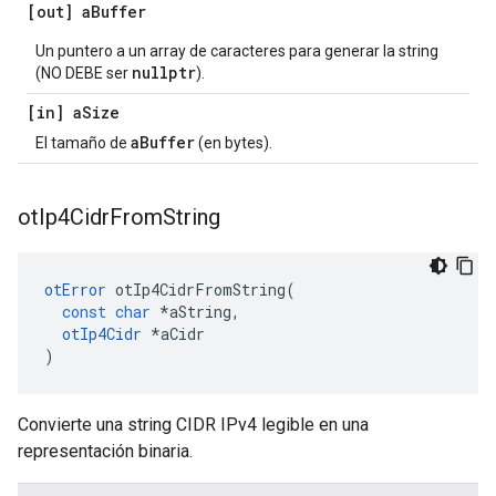
[out] a
Buffer
Un puntero a un array de caracteres para generar la string
nullptr
(NO DEBE ser
).
[in] a
Size
aBuffer
El tamaño de
(en bytes).
ot
Ip4Cidr
From
String
otError
 otIp4CidrFromString
(
const
char
*
aString
,
otIp4Cidr
*
aCidr
)
Convierte una string CIDR IPv4 legible en una
representación binaria.