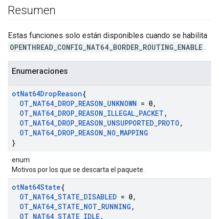
Resumen
Estas funciones solo están disponibles cuando se habilita
OPENTHREAD_CONFIG_NAT64_BORDER_ROUTING_ENABLE
.
Enumeraciones
ot
Nat64Drop
Reason
{
OT
_
NAT64
_
DROP
_
REASON
_
UNKNOWN
= 0
,
OT
_
NAT64
_
DROP
_
REASON
_
ILLEGAL
_
PACKET
,
OT
_
NAT64
_
DROP
_
REASON
_
UNSUPPORTED
_
PROTO
,
OT
_
NAT64
_
DROP
_
REASON
_
NO
_
MAPPING
}
enum
Motivos por los que se descarta el paquete.
ot
Nat64State
{
OT
_
NAT64
_
STATE
_
DISABLED
= 0
,
OT
_
NAT64
_
STATE
_
NOT
_
RUNNING
,
OT
_
NAT64
_
STATE
_
IDLE
,