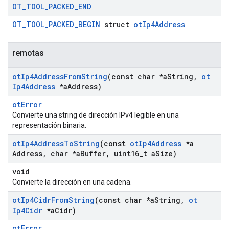
OT
_
TOOL
_
PACKED
_
END
OT_TOOL_PACKED_BEGIN
struct
otIp4Address
remotas
ot
Ip4Address
From
String
(const char *a
String
,
ot
Ip4Address
*a
Address)
otError
Convierte una string de dirección IPv4 legible en una
representación binaria.
ot
Ip4Address
To
String
(const
ot
Ip4Address
*a
Address
,
char *a
Buffer
,
uint16
_
t a
Size)
void
Convierte la dirección en una cadena.
ot
Ip4Cidr
From
String
(const char *a
String
,
ot
Ip4Cidr
*a
Cidr)
otError