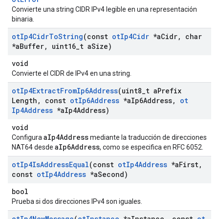
Convierte una string CIDR IPv4 legible en una representación
binaria.
ot
Ip4Cidr
To
String
(const
ot
Ip4Cidr
*a
Cidr
,
char
*a
Buffer
,
uint16
_
t a
Size)
void
Convierte el CIDR de IPv4 en una string.
ot
Ip4Extract
From
Ip6Address
(uint8
_
t a
Prefix
Length
,
const
ot
Ip6Address
*a
Ip6Address
,
ot
Ip4Address
*a
Ip4Address)
void
aIp4Address
Configura
mediante la traducción de direcciones
aIp6Address
NAT64 desde
, como se especifica en RFC 6052.
ot
Ip4Is
Address
Equal
(const
ot
Ip4Address
*a
First
,
const
ot
Ip4Address
*a
Second)
bool
Prueba si dos direcciones IPv4 son iguales.
ot
Ip4New
Message
(
ot
Instance
*a
Instance
,
const
ot