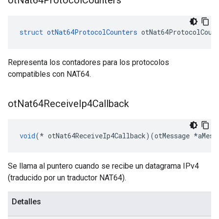
ot
Nat64Protocol
Counters
struct
otNat64ProtocolCounters
 otNat64ProtocolCoun
Representa los contadores para los protocolos
compatibles con NAT64.
ot
Nat64Receive
Ip4Callback
void
(*
 otNat64ReceiveIp4Callback
)(
otMessage 
*
aMess
Se llama al puntero cuando se recibe un datagrama IPv4
(traducido por un traductor NAT64).
Detalles