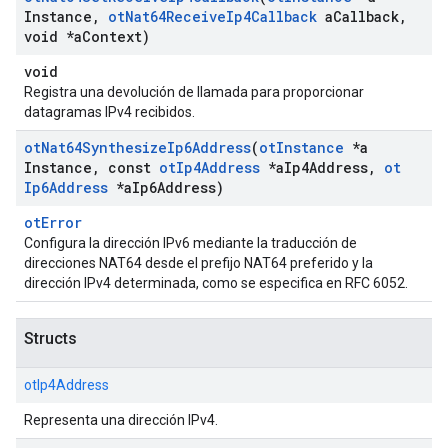
Instance
,
ot
Nat64Receive
Ip4Callback
a
Callback
,
void *a
Context)
void
Registra una devolución de llamada para proporcionar
datagramas IPv4 recibidos.
ot
Nat64Synthesize
Ip6Address
(
ot
Instance
*a
Instance
,
const
ot
Ip4Address
*a
Ip4Address
,
ot
Ip6Address
*a
Ip6Address)
otError
Configura la dirección IPv6 mediante la traducción de
direcciones NAT64 desde el prefijo NAT64 preferido y la
dirección IPv4 determinada, como se especifica en RFC 6052.
Structs
otIp4Address
Representa una dirección IPv4.