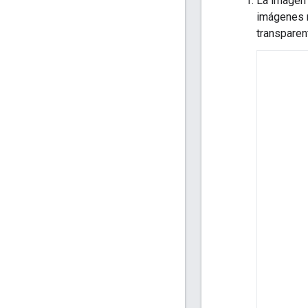
La imagen 
imágenes m
transparen