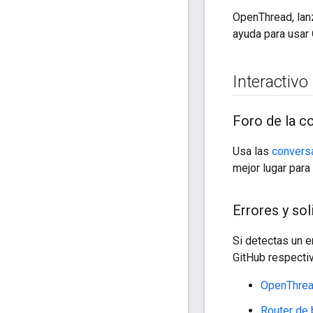
OpenThread, lanz
ayuda para usar 
Interactivo
Foro de la 
Usa las
convers
mejor lugar par
Errores y sol
Si detectas un e
GitHub respectiv
OpenThre
Router de