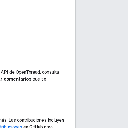
a API de OpenThread, consulta
ar comentarios
que se
más. Las contribuciones incluyen
tribuciones
en GitHub para