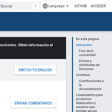
/
GITHUB
ACCEDER
En esta página
cendientes.
Obtén información al
Interactivo
Foro de la
comunidad
Errores y
solicitudes de
funciones
Contribuir
Contribuciones a
la
documentación
Lineamientos para
productos
destacados y
ENVIAR COMENTARIOS
usuarios que
brindan apoyo