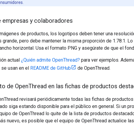
consumidores.
e empresas y colaboradores
 imágenes de productos, los logotipos deben tener una resoluci
 grande, pero debe mantener la misma proporción de 1.78:1. Lo i
ancho horizontal. Usa el formato PNG y asegúrate de que el fond
ión actual
¿Quién admite OpenThread?
para ver ejemplos. Ademá
 se usan en el
README de GitHub
de OpenThread.
to de Open
Thread en las fichas de productos dest
enThread revisará periódicamente todas las fichas de productos
do siga estando disponible para el público en general. Si un p
quipo de OpenThread lo quite de la lista de productos destacad
ás nuevo, es posible que el equipo de OpenThread actualice la