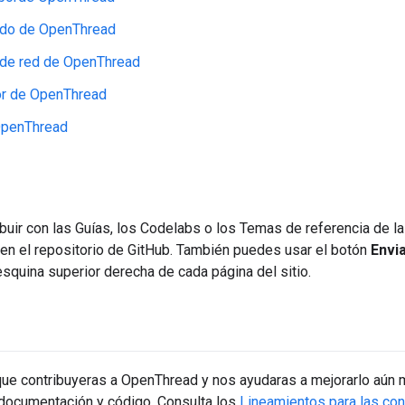
do de OpenThread
 de red de OpenThread
or de OpenThread
penThread
buir con las Guías, los Codelabs o los Temas de referencia de l
en el repositorio de GitHub. También puedes usar el botón
Envi
esquina superior derecha de cada página del sitio.
que contribuyeras a OpenThread y nos ayudaras a mejorarlo aún 
documentación y código. Consulta los
Lineamientos para las con