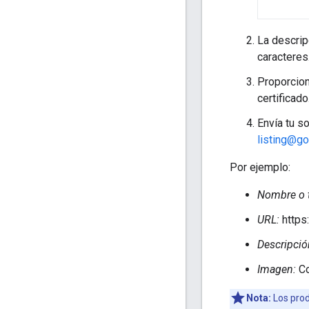
La descrip
caracteres
Proporcion
certificado
Envía tu s
listing@g
Por ejemplo:
Nombre o t
URL:
https
Descripció
Imagen:
Co
Nota:
Los prod