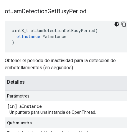
ot
Jam
Detection
Get
Busy
Period
uint8_t otJamDetectionGetBusyPeriod
(
otInstance
*
aInstance
)
Obtener el período de inactividad para la detección de
embotellamientos (en segundos)
Detalles
Parámetros
[in] a
Instance
Un puntero para una instancia de OpenThread.
Qué muestra