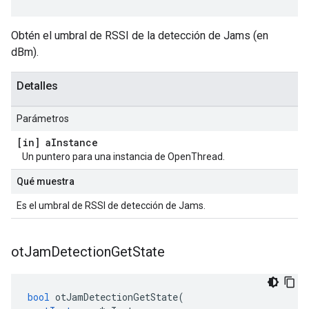
Obtén el umbral de RSSI de la detección de Jams (en
dBm).
Detalles
Parámetros
[in] a
Instance
Un puntero para una instancia de OpenThread.
Qué muestra
Es el umbral de RSSI de detección de Jams.
ot
Jam
Detection
Get
State
bool
 otJamDetectionGetState
(