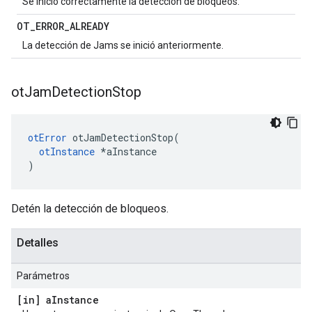
Se inició correctamente la detección de bloqueos.
OT
_
ERROR
_
ALREADY
La detección de Jams se inició anteriormente.
ot
Jam
Detection
Stop
otError
 otJamDetectionStop
(
otInstance
*
aInstance
)
Detén la detección de bloqueos.
Detalles
Parámetros
[in] a
Instance