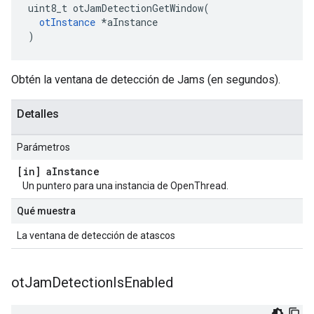
uint8_t otJamDetectionGetWindow
(
otInstance
*
aInstance
)
Obtén la ventana de detección de Jams (en segundos).
Detalles
Parámetros
[in] a
Instance
Un puntero para una instancia de OpenThread.
Qué muestra
La ventana de detección de atascos
ot
Jam
Detection
Is
Enabled