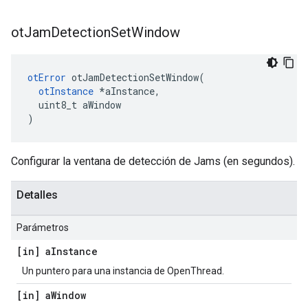
ot
Jam
Detection
Set
Window
otError
 otJamDetectionSetWindow
(
otInstance
*
aInstance
,
  uint8_t aWindow
)
Configurar la ventana de detección de Jams (en segundos).
Detalles
Parámetros
[in] a
Instance
Un puntero para una instancia de OpenThread.
[in] a
Window