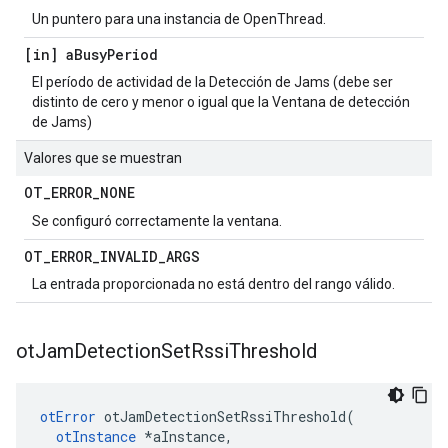
Un puntero para una instancia de OpenThread.
[in] a
Busy
Period
El período de actividad de la Detección de Jams (debe ser
distinto de cero y menor o igual que la Ventana de detección
de Jams)
Valores que se muestran
OT
_
ERROR
_
NONE
Se configuró correctamente la ventana.
OT
_
ERROR
_
INVALID
_
ARGS
La entrada proporcionada no está dentro del rango válido.
ot
Jam
Detection
Set
Rssi
Threshold
otError
 otJamDetectionSetRssiThreshold
(
otInstance
*
aInstance
,