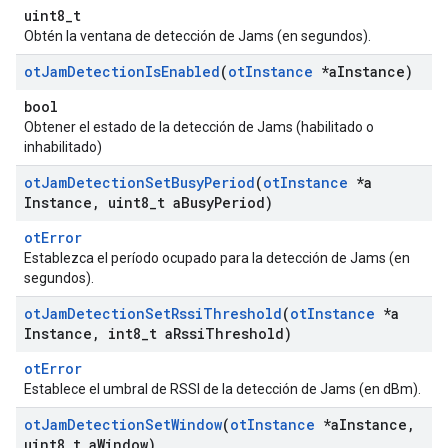
uint8_t
Obtén la ventana de detección de Jams (en segundos).
ot
Jam
Detection
Is
Enabled
(
ot
Instance
*a
Instance)
bool
Obtener el estado de la detección de Jams (habilitado o
inhabilitado)
ot
Jam
Detection
Set
Busy
Period
(
ot
Instance
*a
Instance
,
uint8
_
t a
Busy
Period)
otError
Establezca el período ocupado para la detección de Jams (en
segundos).
ot
Jam
Detection
Set
Rssi
Threshold
(
ot
Instance
*a
Instance
,
int8
_
t a
Rssi
Threshold)
otError
Establece el umbral de RSSI de la detección de Jams (en dBm).
ot
Jam
Detection
Set
Window
(
ot
Instance
*a
Instance
,
uint8
_
t a
Window)