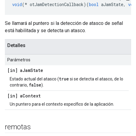
void
(*
 otJamDetectionCallback
)(
bool
 aJamState
,
voi
Se llamará al puntero si la detección de atasco de señal
está habilitada y se detecta un atasco.
Detalles
Parámetros
[in] a
Jam
State
true
Estado actual del atasco (
si se detecta el atasco, de lo
false
contrario,
).
[in] a
Context
Un puntero para el contexto específico de la aplicación.
remotas