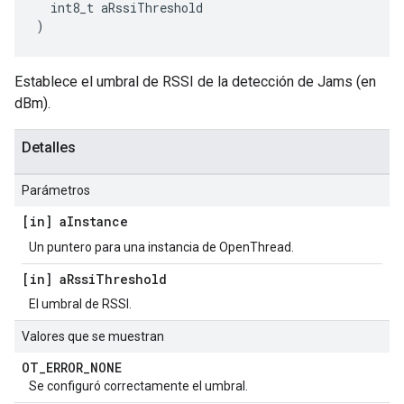
  int8_t aRssiThreshold
)
Establece el umbral de RSSI de la detección de Jams (en
dBm).
Detalles
Parámetros
[in] a
Instance
Un puntero para una instancia de OpenThread.
[in] a
Rssi
Threshold
El umbral de RSSI.
Valores que se muestran
OT
_
ERROR
_
NONE
Se configuró correctamente el umbral.