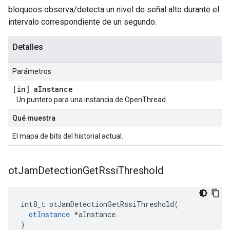
bloqueos observa/detecta un nivel de señal alto durante el
intervalo correspondiente de un segundo.
Detalles
Parámetros
[in] a
Instance
Un puntero para una instancia de OpenThread.
Qué muestra
El mapa de bits del historial actual.
ot
Jam
Detection
Get
Rssi
Threshold
int8_t otJamDetectionGetRssiThreshold
(
otInstance
*
aInstance
)