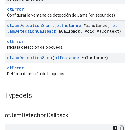
otError
Configurar la ventana de detección de Jams (en segundos).
ot
Jam
Detection
Start
(
ot
Instance
*a
Instance
,
ot
Jam
Detection
Callback
a
Callback
,
void *a
Context)
otError
Inicia la detección de bloqueos.
ot
Jam
Detection
Stop
(
ot
Instance
*a
Instance)
otError
Detén la detección de bloqueos.
Typedefs
ot
Jam
Detection
Callback