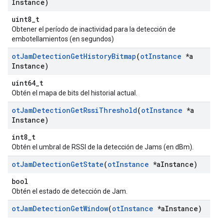
Instance)
uint8_t
Obtener el período de inactividad para la detección de
embotellamientos (en segundos)
ot
Jam
Detection
Get
History
Bitmap
(
ot
Instance
*a
Instance)
uint64_t
Obtén el mapa de bits del historial actual.
ot
Jam
Detection
Get
Rssi
Threshold
(
ot
Instance
*a
Instance)
int8_t
Obtén el umbral de RSSI de la detección de Jams (en dBm).
ot
Jam
Detection
Get
State
(
ot
Instance
*a
Instance)
bool
Obtén el estado de detección de Jam.
ot
Jam
Detection
Get
Window
(
ot
Instance
*a
Instance)