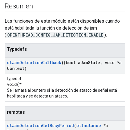
Resumen
Las funciones de este módulo están disponibles cuando
está habilitada la función de detección de jam
(
OPENTHREAD_CONFIG_JAM_DETECTION_ENABLE
).
Typedefs
ot
Jam
Detection
Callback
)(bool a
Jam
State
,
void *a
Context)
typedef
void(*
Se llamará al puntero si la detección de atasco de señal está
habilitada y se detecta un atasco.
remotas
ot
Jam
Detection
Get
Busy
Period
(
ot
Instance
*a