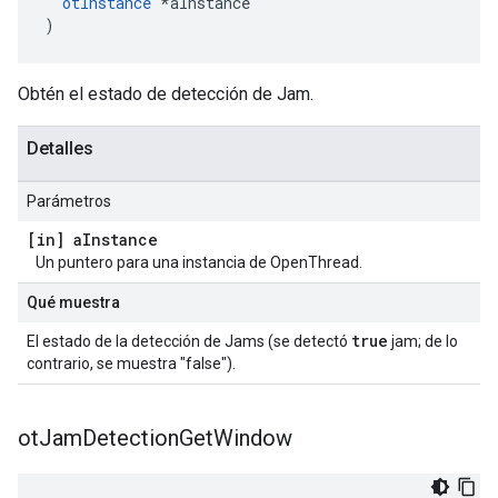
otInstance
*
aInstance
)
Obtén el estado de detección de Jam.
Detalles
Parámetros
[in] a
Instance
Un puntero para una instancia de OpenThread.
Qué muestra
true
El estado de la detección de Jams (se detectó
jam; de lo
contrario, se muestra "false").
ot
Jam
Detection
Get
Window