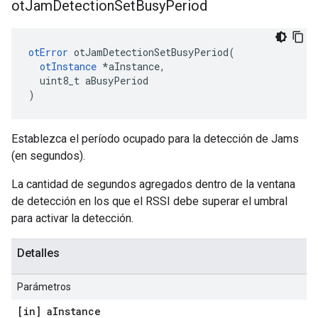
ot
Jam
Detection
Set
Busy
Period
otError
 otJamDetectionSetBusyPeriod
(
otInstance
*
aInstance
,
  uint8_t aBusyPeriod
)
Establezca el período ocupado para la detección de Jams
(en segundos).
La cantidad de segundos agregados dentro de la ventana
de detección en los que el RSSI debe superar el umbral
para activar la detección.
Detalles
Parámetros
[in] a
Instance