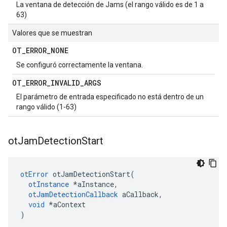
La ventana de detección de Jams (el rango válido es de 1 a
63)
Valores que se muestran
OT
_
ERROR
_
NONE
Se configuró correctamente la ventana.
OT
_
ERROR
_
INVALID
_
ARGS
El parámetro de entrada especificado no está dentro de un
rango válido (1-63)
ot
Jam
Detection
Start
otError
 otJamDetectionStart
(
otInstance
*
aInstance
,
otJamDetectionCallback
 aCallback
,
void
*
aContext
)