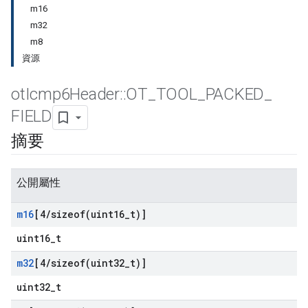
m16
m32
m8
資源
ot
Icmp6Header
::
OT
_
TOOL
_
PACKED
_
FIELD
摘要
公開屬性
m16
[4
/
sizeof(
uint16
_
t)]
uint16_t
m32
[4
/
sizeof(
uint32
_
t)]
uint32_t