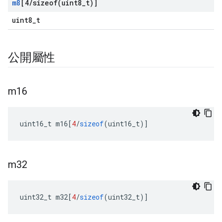
m8
[4
/
sizeof(
uint8
_
t)]
uint8_t
公開屬性
m16
uint16_t m16
[
4
/
sizeof
(
uint16_t
)]
m32
uint32_t m32
[
4
/
sizeof
(
uint32_t
)]