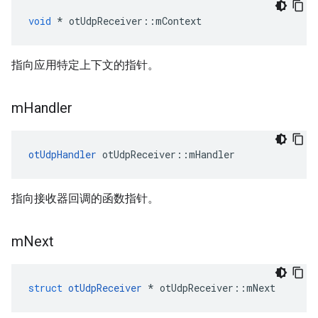
void
*
 otUdpReceiver
::
mContext
指向应用特定上下文的指针。
m
Handler
otUdpHandler
 otUdpReceiver
::
mHandler
指向接收器回调的函数指针。
m
Next
struct
otUdpReceiver
*
 otUdpReceiver
::
mNext