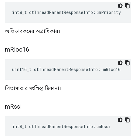
int8_t otThreadParentResponseInfo
::
mPriority
অভিভাবকদের অগ্রাধিকার।
m
Rloc16
uint16_t otThreadParentResponseInfo
::
mRloc16
পিতামাতার সংক্ষিপ্ত ঠিকানা।
m
Rssi
int8_t otThreadParentResponseInfo
::
mRssi