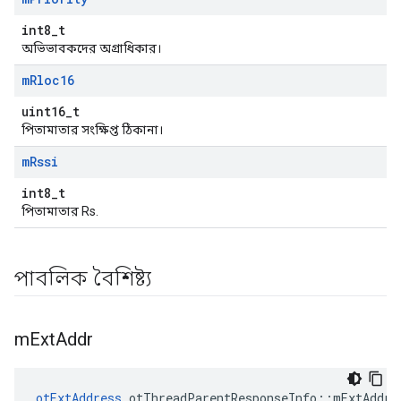
int8_t
অভিভাবকদের অগ্রাধিকার।
m
Rloc16
uint16_t
পিতামাতার সংক্ষিপ্ত ঠিকানা।
m
Rssi
int8_t
পিতামাতার Rs.
পাবলিক বৈশিষ্ট্য
m
Ext
Addr
otExtAddress
 otThreadParentResponseInfo
::
mExtAddr