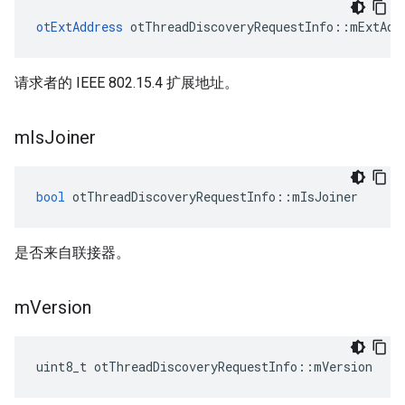
otExtAddress
 otThreadDiscoveryRequestInfo
::
mExtAdd
请求者的 IEEE 802.15.4 扩展地址。
m
Is
Joiner
bool
 otThreadDiscoveryRequestInfo
::
mIsJoiner
是否来自联接器。
m
Version
uint8_t otThreadDiscoveryRequestInfo
::
mVersion