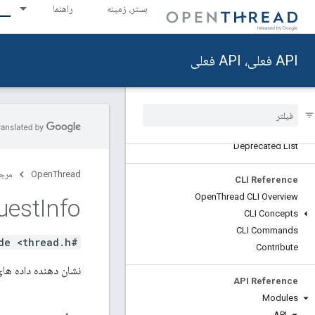
بستر، زمینه
راهنما
API فعلی، API فعلی
Reference [ab2812307b]
API Updates
Deprecated List
OpenThread
مرج
CLI Reference
Open
Thread CLI Overview
uest
Info
CLI Concepts
CLI Commands
#include <thread.h>
Contribute
نشان دهنده داده 
API Reference
Modules
API