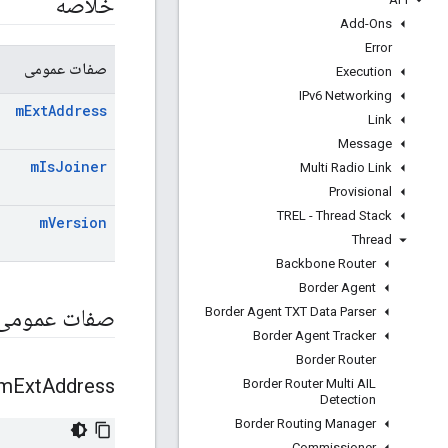
خلاصه
Add-Ons
Error
صفات عمومی
Execution
IPv6 Networking
m
Ext
Address
Link
Message
m
Is
Joiner
Multi Radio Link
Provisional
TREL - Thread Stack
m
Version
Thread
Backbone Router
Border Agent
Border Agent TXT Data Parser
صفات عمومی
Border Agent Tracker
Border Router
m
Ext
Address
Border Router Multi AIL
Detection
Border Routing Manager
Commissioner