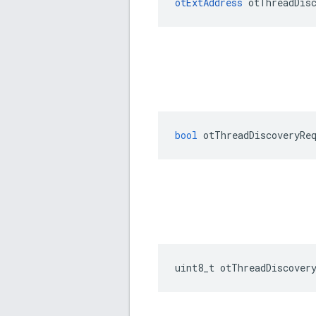
otExtAddress
 otThreadDis
bool
 otThreadDiscoveryRe
uint8_t otThreadDiscover