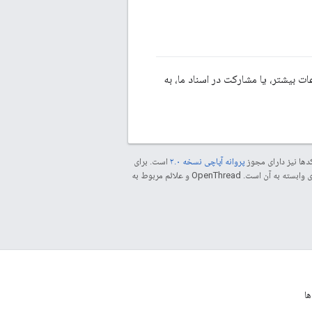
 بیشتر، یا مشارکت در اسناد ما، به
دها نیز دارای مجوز
پروانه آپاچی نسخه ۲.۰
است. برای
مراجعه کنید. جاوا علامت تجاری ثبت‌شده Oracle و/یا شرکت‌های وابسته به آن است. ‫OpenThread و علائم مربوط به
ا