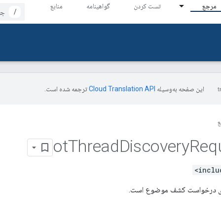
مرجع
تست کردن
گواهینامه
منابع
/
این صفحه به‌وسیله
ترجمه شده است.
ع
ot
Thread
Discovery
Req
های درخواست کشف موضوع است.