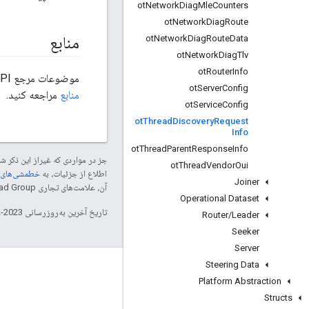
ot
Network
Diag
Mle
Counters
ot
Network
Diag
Route
ot
Network
Diag
Route
Data
منابع
ot
Network
Diag
Tlv
ot
Router
Info
موضوعات مرجع OpenThread API از کد منبع موجود در
ot
Server
Config
منابع
مراجعه کنید.
ot
Service
Config
ot
Thread
Discovery
Request
Info
ot
Thread
Parent
Response
Info
جز در مواردی که غیراز این ذکر
ot
Thread
Vendor
Oui
اطلاع از جزئیات، به
خطمشی‌های سایت elopers
Joiner
آن، علامت‌های تجاری Thread Group هستند و تحت پروانه استفاده می‌شوند.
Operational Dataset
تاریخ آخرین به‌روزرسانی 2023-12-01 به‌وقت ساعت هماهنگ جهانی.
Router
/
Leader
Seeker
Server
Steering Data
GitHub
Platform Abstraction
OpenThread
Structs