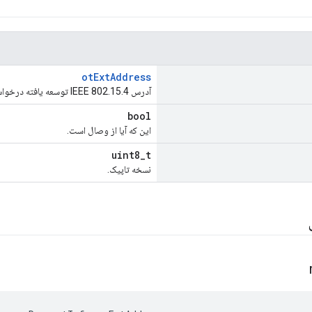
otExtAddress
آدرس IEEE 802.15.4 توسعه یافته درخواست کننده.
bool
این که آیا از وصال است.
uint8_t
نسخه تاپیک.