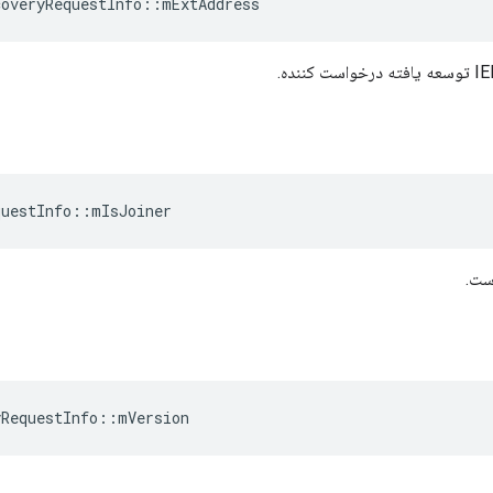
coveryRequestInfo
::
mExtAddress
questInfo
::
mIsJoiner
است.
yRequestInfo
::
mVersion