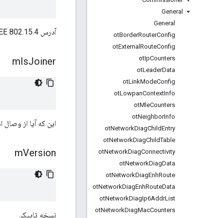
General
General
آدرس IEEE 802.15.4 توسعه یافته درخواست کننده.
ot
Border
Router
Config
ot
External
Route
Config
ot
Ip
Counters
m
Is
Joiner
ot
Leader
Data
ot
Link
Mode
Config
ot
Lowpan
Context
Info
ot
Mle
Counters
ot
Neighbor
Info
این که آیا از وصال 
ot
Network
Diag
Child
Entry
ot
Network
Diag
Child
Table
m
Version
ot
Network
Diag
Connectivity
ot
Network
Diag
Data
ot
Network
Diag
Enh
Route
ot
Network
Diag
Enh
Route
Data
ot
Network
Diag
Ip6Addr
List
ot
Network
Diag
Mac
Counters
نسخه تاپیک.