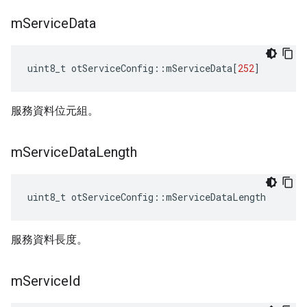
m
Service
Data
uint8_t otServiceConfig
::
mServiceData
[
252
]
服務資料位元組。
m
Service
Data
Length
uint8_t otServiceConfig
::
mServiceDataLength
服務資料長度。
m
Service
Id