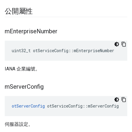
公開屬性
m
Enterprise
Number
uint32_t otServiceConfig
::
mEnterpriseNumber
IANA 企業編號。
m
Server
Config
otServerConfig
 otServiceConfig
::
mServerConfig
伺服器設定。