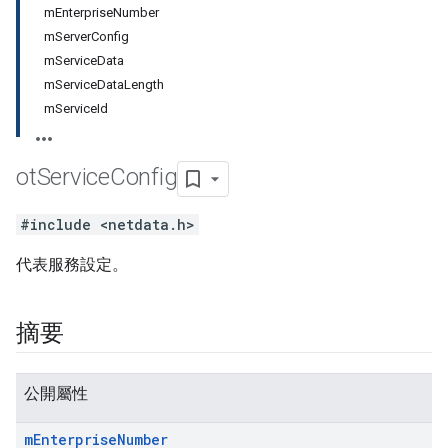
mEnterpriseNumber
mServerConfig
mServiceData
mServiceDataLength
mServiceId
ot
Service
Config
#include <netdata.h>
代表服務設定。
摘要
公開屬性
m
Enterprise
Number