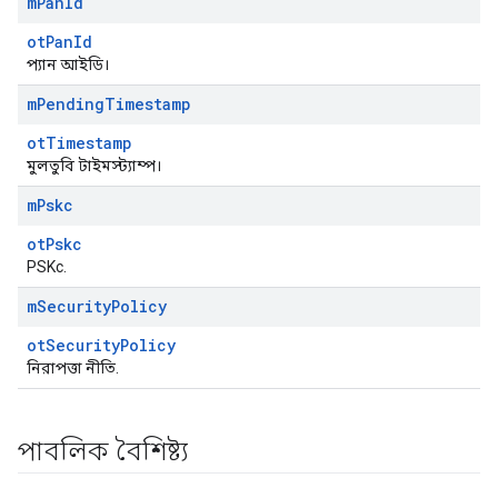
m
Pan
Id
otPanId
প্যান আইডি।
m
Pending
Timestamp
otTimestamp
মুলতুবি টাইমস্ট্যাম্প।
m
Pskc
otPskc
PSKc.
m
Security
Policy
otSecurityPolicy
নিরাপত্তা নীতি.
পাবলিক বৈশিষ্ট্য