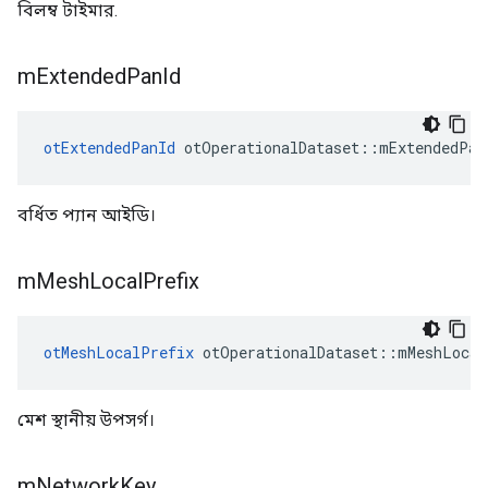
বিলম্ব টাইমার.
m
Extended
Pan
Id
otExtendedPanId
 otOperationalDataset
::
mExtendedPan
বর্ধিত প্যান আইডি।
m
Mesh
Local
Prefix
otMeshLocalPrefix
 otOperationalDataset
::
mMeshLocal
মেশ স্থানীয় উপসর্গ।
m
Network
Key