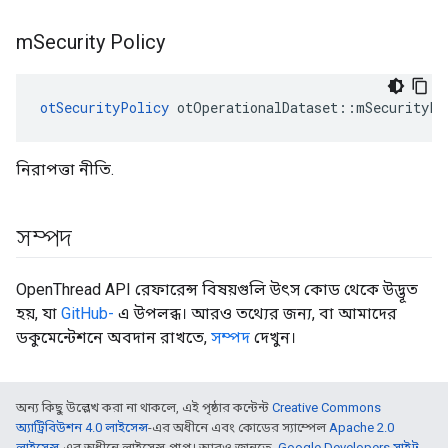
m
Security Policy
otSecurityPolicy
 otOperationalDataset
::
mSecurityPo
নিরাপত্তা নীতি.
সম্পদ
OpenThread API রেফারেন্স বিষয়গুলি উৎস কোড থেকে উদ্ভূত
হয়, যা
GitHub-
এ উপলব্ধ। আরও তথ্যের জন্য, বা আমাদের
ডকুমেন্টেশনে অবদান রাখতে,
সম্পদ
দেখুন।
অন্য কিছু উল্লেখ করা না থাকলে, এই পৃষ্ঠার কন্টেন্ট
Creative Commons
অ্যাট্রিবিউশন 4.0 লাইসেন্স
-এর অধীনে এবং কোডের স্যাম্পেল
Apache 2.0
লাইসেন্স
-এর অধীনে লাইসেন্স প্রাপ্ত। আরও জানতে,
Google Developers সাইট