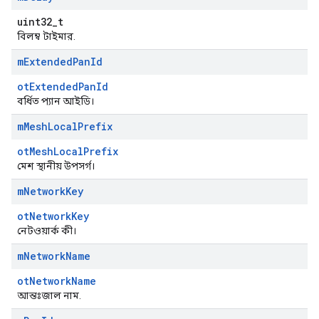
uint32_t
বিলম্ব টাইমার.
m
Extended
Pan
Id
otExtendedPanId
বর্ধিত প্যান আইডি।
m
Mesh
Local
Prefix
otMeshLocalPrefix
মেশ স্থানীয় উপসর্গ।
m
Network
Key
otNetworkKey
নেটওয়ার্ক কী।
m
Network
Name
otNetworkName
আন্তঃজাল নাম.