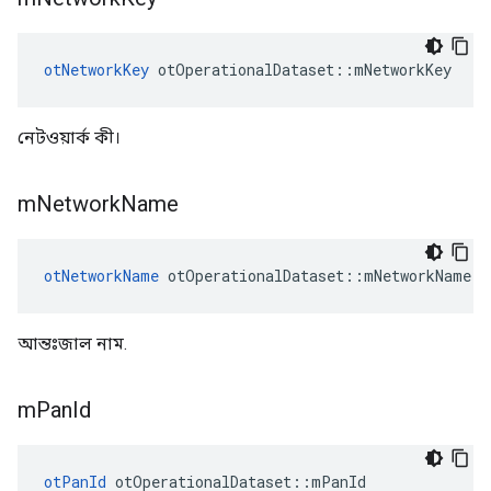
otNetworkKey
 otOperationalDataset
::
mNetworkKey
নেটওয়ার্ক কী।
m
Network
Name
otNetworkName
 otOperationalDataset
::
mNetworkName
আন্তঃজাল নাম.
m
Pan
Id
otPanId
 otOperationalDataset
::
mPanId