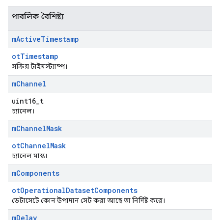
পাবলিক বৈশিষ্ট্য
m
Active
Timestamp
otTimestamp
সক্রিয় টাইমস্ট্যাম্প।
m
Channel
uint16_t
চ্যানেল।
m
Channel
Mask
otChannelMask
চ্যানেল মাস্ক।
m
Components
otOperationalDatasetComponents
ডেটাসেটে কোন উপাদান সেট করা আছে তা নির্দিষ্ট করে।
m
Delay