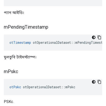
প্যান আইডি।
m
Pending
Timestamp
otTimestamp
 otOperationalDataset
::
mPendingTimesta
মুলতুবি টাইমস্ট্যাম্প।
m
Pskc
otPskc
 otOperationalDataset
::
mPskc
PSKc.