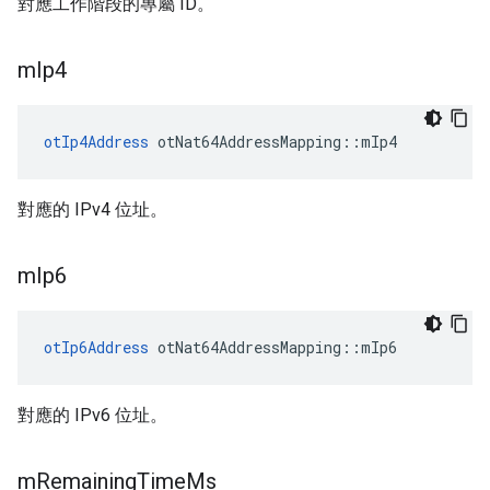
對應工作階段的專屬 ID。
m
Ip4
otIp4Address
 otNat64AddressMapping
::
mIp4
對應的 IPv4 位址。
m
Ip6
otIp6Address
 otNat64AddressMapping
::
mIp6
對應的 IPv6 位址。
m
Remaining
Time
Ms