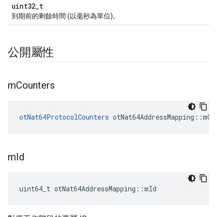
uint32_t
到期前的剩餘時間 (以毫秒為單位)。
公開屬性
m
Counters
otNat64ProtocolCounters
 otNat64AddressMapping
::
mCo
m
Id
uint64_t otNat64AddressMapping
::
mId