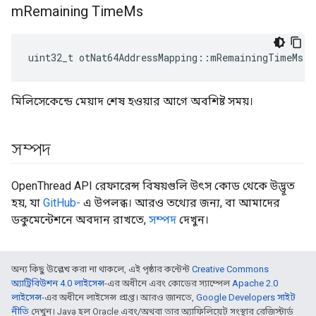
m
Remaining Time
Ms
uint32_t otNat64AddressMapping
::
mRemainingTimeMs
মিলিসেকেন্ডে মেয়াদ শেষ হওয়ার আগে অবশিষ্ট সময়।
সম্পদ
OpenThread API রেফারেন্স বিষয়গুলি উৎস কোড থেকে উদ্ভূত
হয়, যা
GitHub-
এ উপলব্ধ। আরও তথ্যের জন্য, বা আমাদের
ডকুমেন্টেশনে অবদান রাখতে,
সম্পদ
দেখুন।
অন্য কিছু উল্লেখ করা না থাকলে, এই পৃষ্ঠার কন্টেন্ট
Creative Commons
অ্যাট্রিবিউশন 4.0 লাইসেন্স
-এর অধীনে এবং কোডের স্যাম্পেল
Apache 2.0
লাইসেন্স
-এর অধীনে লাইসেন্স প্রাপ্ত। আরও জানতে,
Google Developers সাইট
নীতি
দেখুন। Java হল Oracle এবং/অথবা তার অ্যাফিলিয়েট সংস্থার রেজিস্টার্ড