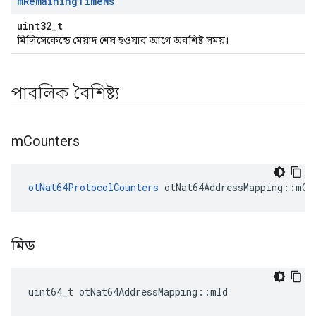
m
Remaining
Time
Ms
uint32_t
মিলিসেকেন্ডে মেয়াদ শেষ হওয়ার আগে অবশিষ্ট সময়।
পাবলিক বৈশিষ্ট্য
m
Counters
otNat64ProtocolCounters
 otNat64AddressMapping
::
mCo
মিড
uint64_t otNat64AddressMapping
::
mId