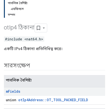
পাবলিক বৈশিষ্ট্য
এমফিল্ডস
সম্পদ
ot
Ip4 ঠিকানা
#include <nat64.h>
একটি IPv4 ঠিকানা প্রতিনিধিত্ব করে।
সারসংক্ষেপ
পাবলিক বৈশিষ্ট্য
m
Fields
union
otIp4Address::OT_TOOL_PACKED_FIELD