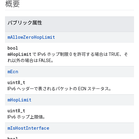
概要
パブリック属性
m
Allow
Zero
Hop
Limit
bool
mHopLimit
で IPv6 ホップ制限 0 を許可する場合は TRUE、そ
れ以外の場合は FALSE。
m
Ecn
uint8_t
IPv6 ヘッダーで表されるパケットの ECN ステータス。
m
Hop
Limit
uint8_t
IPv6 ホップ上限値。
m
Is
Host
Interface
bool