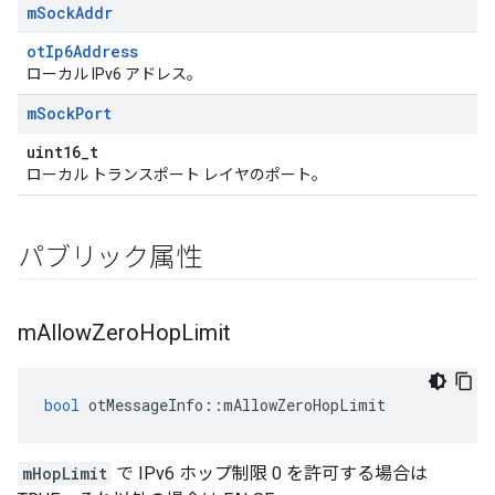
m
Sock
Addr
otIp6Address
ローカル IPv6 アドレス。
m
Sock
Port
uint16_t
ローカル トランスポート レイヤのポート。
パブリック属性
m
Allow
Zero
Hop
Limit
bool
 otMessageInfo
::
mAllowZeroHopLimit
mHopLimit
で IPv6 ホップ制限 0 を許可する場合は