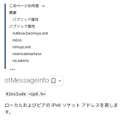
このページの内容
概要
パブリック属性
パブリック属性
mAllowZeroHopLimit
mEcn
mHopLimit
mIsHostInterface
mLinkInfo
ot
Message
Info
#include <ip6.h>
ローカルおよびピアの IPv6 ソケット アドレスを表しま
す。