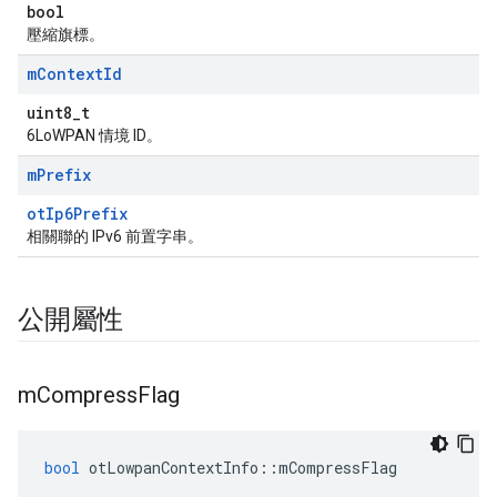
bool
壓縮旗標。
m
Context
Id
uint8_t
6LoWPAN 情境 ID。
m
Prefix
otIp6Prefix
相關聯的 IPv6 前置字串。
公開屬性
m
Compress
Flag
bool
 otLowpanContextInfo
::
mCompressFlag