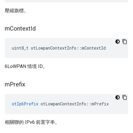
壓縮旗標。
m
Context
Id
uint8_t otLowpanContextInfo
::
mContextId
6LoWPAN 情境 ID。
m
Prefix
otIp6Prefix
 otLowpanContextInfo
::
mPrefix
相關聯的 IPv6 前置字串。