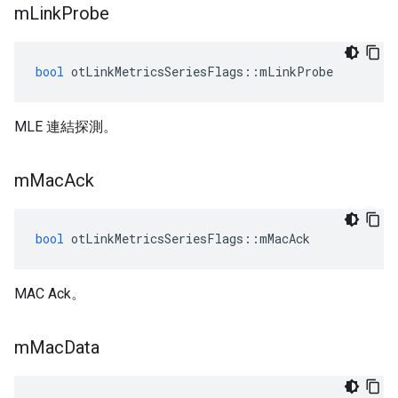
m
Link
Probe
bool
 otLinkMetricsSeriesFlags
::
mLinkProbe
MLE 連結探測。
m
Mac
Ack
bool
 otLinkMetricsSeriesFlags
::
mMacAck
MAC Ack。
m
Mac
Data