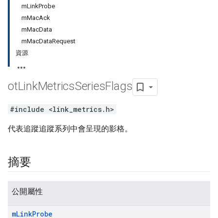
mLinkProbe
mMacAck
mMacData
mMacDataRequest
資源
ot
Link
Metrics
Series
Flags
#include <link_metrics.h>
代表追蹤追蹤系列中會呈現的影格。
摘要
公開屬性
m
Link
Probe