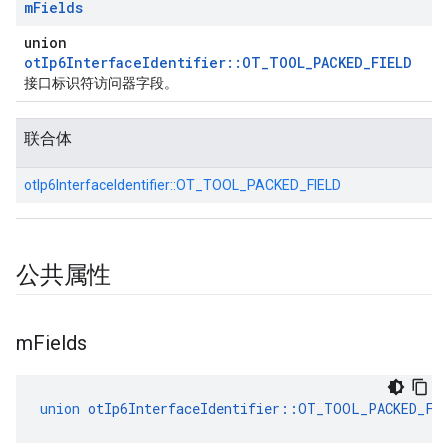
m
Fields
union
otIp6InterfaceIdentifier::OT_TOOL_PACKED_FIELD
接口标识符访问器字段。
联合体
otIp6InterfaceIdentifier::
OT_TOOL_PACKED_FIELD
公共属性
m
Fields
union
otIp6InterfaceIdentifier
::
OT_TOOL_PACKED_FI