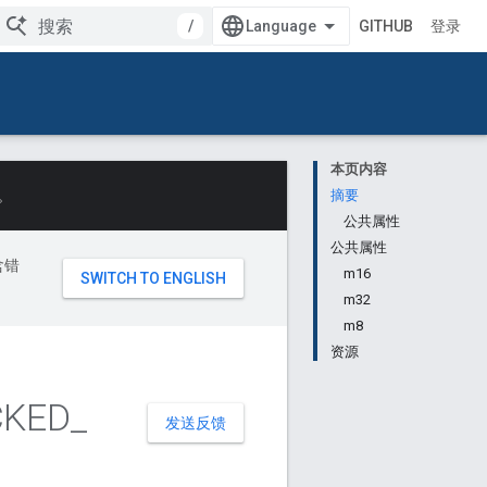
/
GITHUB
登录
本页内容
。
摘要
公共属性
公共属性
含错
m16
m32
m8
资源
CKED
_
发送反馈