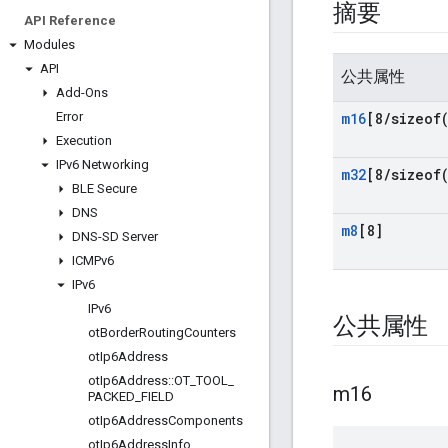
摘要
API Reference
Modules
API
公共属性
Add-Ons
Error
m16
[8
/
sizeof
Execution
IPv6 Networking
m32
[8
/
sizeof
BLE Secure
DNS
m8
[8]
DNS-SD Server
ICMPv6
IPv6
IPv6
公共属性
ot
Border
Routing
Counters
ot
Ip6Address
ot
Ip6Address
::
OT
_
TOOL
_
m16
PACKED
_
FIELD
ot
Ip6Address
Components
ot
Ip6Address
Info