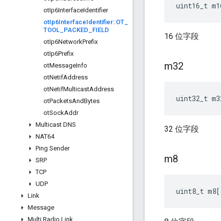
uint16_t m1
ot
Ip6Interface
Identifier
ot
Ip6Interface
Identifier
::
OT
_
TOOL
_
PACKED
_
FIELD
16 位字段
ot
Ip6Network
Prefix
ot
Ip6Prefix
m32
ot
Message
Info
ot
Netif
Address
ot
Netif
Multicast
Address
uint32_t m3
ot
Packets
And
Bytes
ot
Sock
Addr
Multicast DNS
32 位字段
NAT64
Ping Sender
m8
SRP
TCP
UDP
uint8_t m8
[
Link
Message
Multi Radio Link