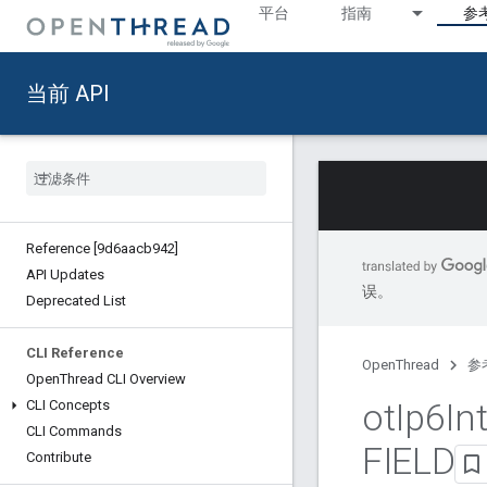
平台
指南
参
当前 API
Reference [9d6aacb942]
API Updates
误。
Deprecated List
CLI Reference
OpenThread
参
Open
Thread CLI Overview
ot
Ip6In
CLI Concepts
CLI Commands
FIELD
Contribute