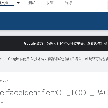
考文档
测试
认证
资源
Google 致力于为黑人社区推动种族平等。
查看具体行动
Google 会使用 AI 技术将内容翻译成您偏好的语言。AI 翻译可能包
考文档
terface
Identifier
::
OT
_
TOOL
_
PA