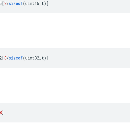
6
[
8
/
sizeof
(
uint16_t
)]
2
[
8
/
sizeof
(
uint32_t
)]
8
]