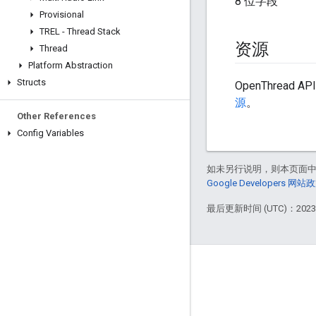
8 位字段
Provisional
TREL - Thread Stack
资源
Thread
Platform Abstraction
Structs
OpenThread 
源
。
Other References
Config Variables
如未另行说明，则本页面
Google Developers 网站
最后更新时间 (UTC)：2023-
GitHub
OpenThread
Border Router