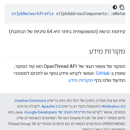
otIp6NetworkPrefix
 otIp6AddressComponents
::
mNetwor
קידומת הרשת (המשמעותית ביותר היא 64 סיביות של הכתובת)
מקורות מידע
המקור של נושאי העזר של OpenThread API הוא קוד המקור,
שזמין ב-
GitHub
. אפשר לקרוא מידע נוסף או לתרום למסמכי
התיעוד שלנו בדף
מקורות מידע
.
אלא אם צוין אחרת, התוכן של הדף הזה הוא ברישיון
Creative Commons
Attribution 4.0‏
ודוגמאות הקוד הן ברישיון
Apache 2.0‏
. לקבלת פרטים
נוספים, אפשר לקרוא את
מדיניות האתר של Google Developers‏
.‏ Java הוא
סימן מסחרי רשום של חברת Oracle ו/או של השותפים העצמאיים שלה.
‫OPENTHREAD והסימנים הקשורים הם סימנים מסחריים של Thread Group
והשימוש בהם נעשה ברישיון.