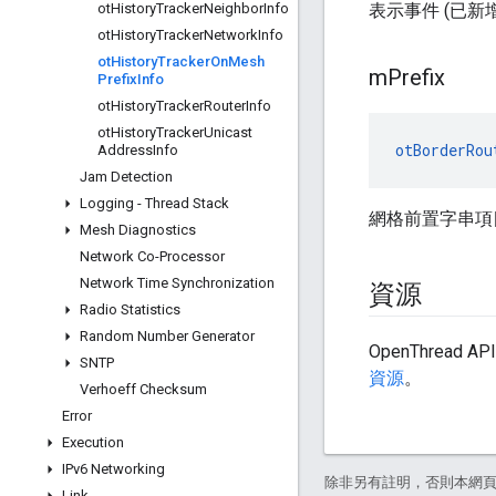
ot
History
Tracker
Neighbor
Info
表示事件 (已新
ot
History
Tracker
Network
Info
ot
History
Tracker
On
Mesh
m
Prefix
Prefix
Info
ot
History
Tracker
Router
Info
ot
History
Tracker
Unicast
otBorderRou
Address
Info
Jam Detection
Logging - Thread Stack
網格前置字串項
Mesh Diagnostics
Network Co-Processor
Network Time Synchronization
資源
Radio Statistics
Random Number Generator
OpenThrea
SNTP
資源
。
Verhoeff Checksum
Error
Execution
IPv6 Networking
除非另有註明，否則本網
Link