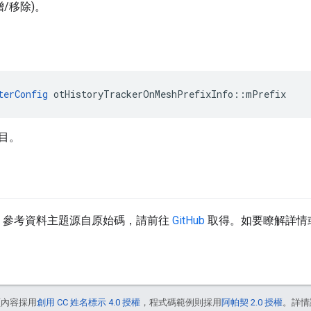
增/移除)。
terConfig
 otHistoryTrackerOnMeshPrefixInfo
::
mPrefix
目。
d API 參考資料主題源自原始碼，請前往
GitHub
取得。如要瞭解詳情
頁內容採用
創用 CC 姓名標示 4.0 授權
，程式碼範例則採用
阿帕契 2.0 授權
。詳情