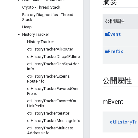
摘要
Crypto - Thread Stack
Factory Diagnostics - Thread
Stack
公開屬性
Heap
m
Event
History Tracker
History Tracker
ot
History
Tracker
Ail
Router
m
Prefix
ot
History
Tracker
Dhcp6Pd
Info
ot
History
Tracker
Dns
Srp
Addr
Info
ot
History
Tracker
External
公開屬性
Route
Info
ot
History
Tracker
Favored
Omr
Prefix
m
Event
ot
History
Tracker
Favored
On
Link
Prefix
ot
History
Tracker
Iterator
ot
History
Tracker
Message
Info
otHistoryTr
ot
History
Tracker
Multicast
Address
Info