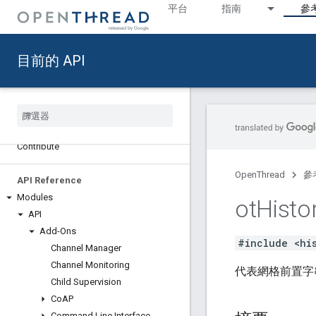
平台
指南
參
Reference [9d6aacb942]
API Updates
Deprecated List
目前的 API
CLI Reference
Open
Thread CLI Overview
CLI Concepts
CLI Commands
Contribute
OpenThread
參
API Reference
Modules
ot
Histo
API
Add-Ons
#include <hi
Channel Manager
Channel Monitoring
代表網格前置字
Child Supervision
Co
AP
Command Line Interface