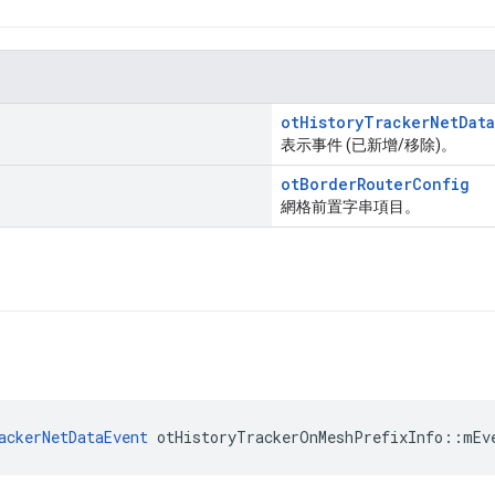
otHistoryTrackerNetData
表示事件 (已新增/移除)。
otBorderRouterConfig
網格前置字串項目。
ackerNetDataEvent
 otHistoryTrackerOnMeshPrefixInfo
::
mEv