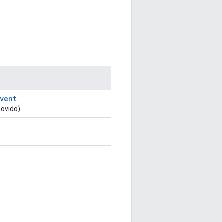
Event
ovido).