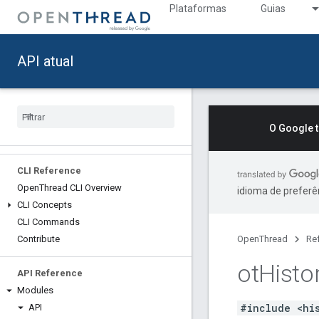
Plataformas
Guias
API atual
Reference [ab2812307b]
API Updates
O Google 
Deprecated List
CLI Reference
Open
Thread CLI Overview
idioma de preferê
CLI Concepts
CLI Commands
Contribute
OpenThread
Re
ot
Histo
API Reference
Modules
#include <hi
API