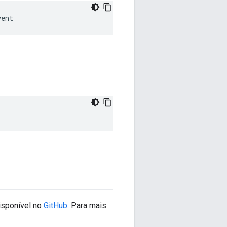
vent
isponível no
GitHub
. Para mais