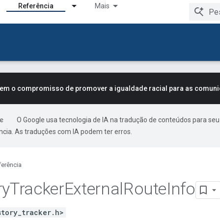
Referência
Mais
tem o compromisso de promover a igualdade racial para as comun
O Google usa tecnologia de IA na tradução de conteúdos para seu
ncia. As traduções com IA podem ter erros.
ferência
ry
Tracker
External
Route
Info
story_tracker.h>