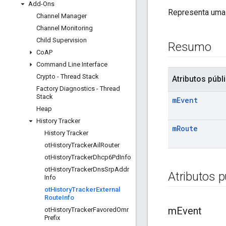
Add-Ons
Representa uma 
Channel Manager
Channel Monitoring
Child Supervision
Resumo
Co
AP
Command Line Interface
Crypto - Thread Stack
Atributos públ
Factory Diagnostics - Thread
Stack
m
Event
Heap
History Tracker
m
Route
History Tracker
ot
History
Tracker
Ail
Router
ot
History
Tracker
Dhcp6Pd
Info
ot
History
Tracker
Dns
Srp
Addr
Atributos p
Info
ot
History
Tracker
External
Route
Info
m
Event
ot
History
Tracker
Favored
Omr
Prefix