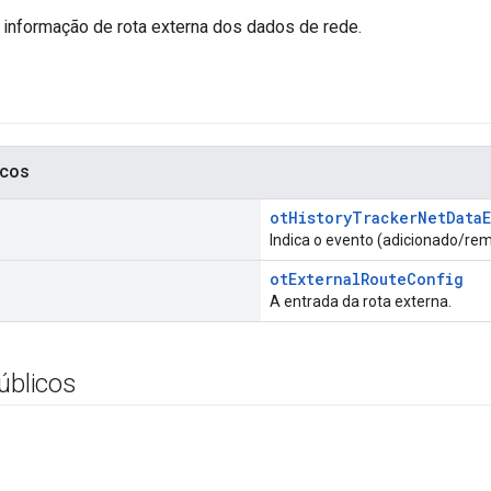
informação de rota externa dos dados de rede.
icos
otHistoryTrackerNetData
Indica o evento (adicionado/rem
otExternalRouteConfig
A entrada da rota externa.
úblicos