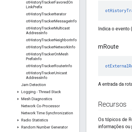
ot
History
Tracker
Favored
On
Link
Prefix
otHistoryTr
ot
History
Tracker
Iterator
ot
History
Tracker
Message
Info
ot
History
Tracker
Multicast
Indica o evento 
Address
Info
ot
History
Tracker
Neighbor
Info
m
Route
ot
History
Tracker
Network
Info
ot
History
Tracker
On
Mesh
Prefix
Info
otExternalR
ot
History
Tracker
Router
Info
ot
History
Tracker
Unicast
Address
Info
A entrada da rot
Jam Detection
Logging - Thread Stack
Mesh Diagnostics
Recursos
Network Co-Processor
Network Time Synchronization
Os tópicos de R
Radio Statistics
informações ou 
Random Number Generator