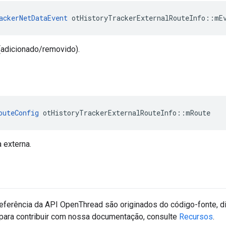
ackerNetDataEvent
 otHistoryTrackerExternalRouteInfo
::
mE
(adicionado/removido).
outeConfig
 otHistoryTrackerExternalRouteInfo
::
mRoute
a externa.
eferência da API OpenThread são originados do código-fonte, d
para contribuir com nossa documentação, consulte
Recursos
.