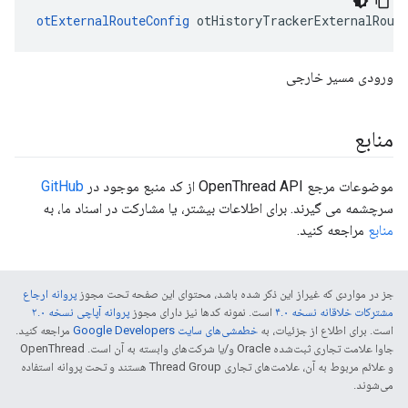
otExternalRouteConfig
 otHistoryTrackerExternalRout
ورودی مسیر خارجی
منابع
موضوعات مرجع OpenThread API از کد منبع موجود در
GitHub
سرچشمه می گیرند. برای اطلاعات بیشتر، یا مشارکت در اسناد ما، به
منابع
مراجعه کنید.
جز در مواردی که غیراز این ذکر شده باشد، محتوای این صفحه تحت مجوز
پروانه ارجاع
مشترکات خلاقانه نسخه ۴.۰
است. نمونه کدها نیز دارای مجوز
پروانه آپاچی نسخه ۲.۰
است. برای اطلاع از جزئیات، به
خطمشی‌های سایت Google Developers‏
مراجعه کنید.
جاوا علامت تجاری ثبت‌شده Oracle و/یا شرکت‌های وابسته به آن است. ‫OpenThread
و علائم مربوط به آن، علامت‌های تجاری Thread Group هستند و تحت پروانه استفاده
می‌شوند.