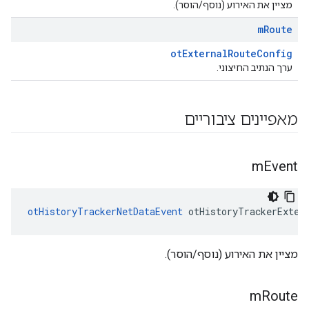
מציין את האירוע (נוסף/הוסר).
m
Route
otExternalRouteConfig
ערך הנתיב החיצוני.
מאפיינים ציבוריים
m
Event
otHistoryTrackerNetDataEvent
 otHistoryTrackerExter
מציין את האירוע (נוסף/הוסר).
m
Route