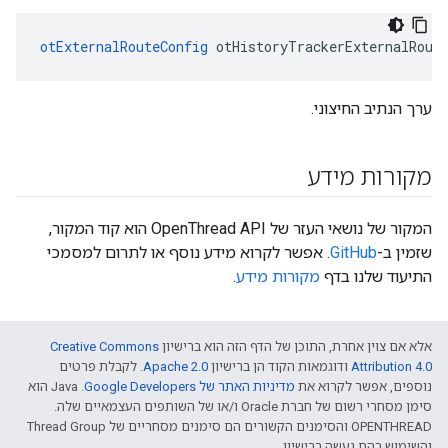
otExternalRouteConfig
 otHistoryTrackerExternalRout
ערך הנתיב החיצוני.
מקורות מידע
המקור של נושאי העזר של OpenThread API הוא קוד המקור,
שזמין ב-
GitHub
. אפשר לקרוא מידע נוסף או לתרום למסמכי
התיעוד שלנו בדף
מקורות מידע
.
אלא אם צוין אחרת, התוכן של הדף הזה הוא ברישיון
Creative Commons
Attribution 4.0‏
ודוגמאות הקוד הן ברישיון
Apache 2.0‏
. לקבלת פרטים
נוספים, אפשר לקרוא את
מדיניות האתר של Google Developers‏
.‏ Java הוא
סימן מסחרי רשום של חברת Oracle ו/או של השותפים העצמאיים שלה.
‫OPENTHREAD והסימנים הקשורים הם סימנים מסחריים של Thread Group
והשימוש בהם נעשה ברישיון.