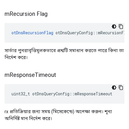
m
Recursion Flag
otDnsRecursionFlag
 otDnsQueryConfig
::
mRecursionFla
সার্ভার পুনরাবৃত্তিমূলকভাবে প্রশ্নটি সমাধান করতে পারে কিনা তা
নির্দেশ করে।
m
Response
Timeout
uint32_t otDnsQueryConfig
::
mResponseTimeout
rx প্রতিক্রিয়ার জন্য সময় (মিসেকেন্ডে) অপেক্ষা করুন। শূন্য
অনির্দিষ্ট মান নির্দেশ করে।