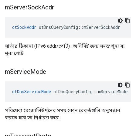
m
Server
Sock
Addr
otSockAddr
 otDnsQueryConfig
::
mServerSockAddr
সার্ভার ঠিকানা (IPv6 addr/পোর্ট)। অনির্দিষ্ট জন্য সমস্ত শূন্য বা
শূন্য পোর্ট.
m
Service
Mode
otDnsServiceMode
 otDnsQueryConfig
::
mServiceMode
পরিষেবা রেজোলিউশনের সময় কোন রেকর্ডগুলি অনুসন্ধান
করতে হবে তা নির্ধারণ করে।