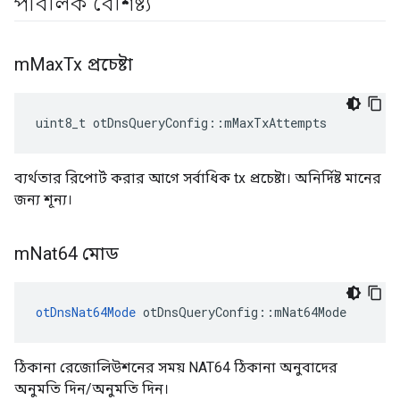
পাবলিক বৈশিষ্ট্য
m
Max
Tx প্রচেষ্টা
uint8_t otDnsQueryConfig
::
mMaxTxAttempts
ব্যর্থতার রিপোর্ট করার আগে সর্বাধিক tx প্রচেষ্টা। অনির্দিষ্ট মানের
জন্য শূন্য।
m
Nat64 মোড
otDnsNat64Mode
 otDnsQueryConfig
::
mNat64Mode
ঠিকানা রেজোলিউশনের সময় NAT64 ঠিকানা অনুবাদের
অনুমতি দিন/অনুমতি দিন।