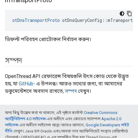
m
Transport
Proto
otDnsTransportProto
 otDnsQueryConfig
::
mTransportPr
ডিফল্ট পরিবহন প্রোটোকল নির্বাচন করুন।
সম্পদ
OpenThread API রেফারেন্স বিষয়গুলি উৎস কোড থেকে উদ্ভূত
হয়, যা
GitHub-
এ উপলব্ধ। আরও তথ্যের জন্য, বা আমাদের
ডকুমেন্টেশনে অবদান রাখতে,
সম্পদ
দেখুন।
অন্য কিছু উল্লেখ করা না থাকলে, এই পৃষ্ঠার কন্টেন্ট
Creative Commons
অ্যাট্রিবিউশন 4.0 লাইসেন্স
-এর অধীনে এবং কোডের স্যাম্পেল
Apache 2.0
লাইসেন্স
-এর অধীনে লাইসেন্স প্রাপ্ত। আরও জানতে,
Google Developers সাইট
নীতি
দেখুন। Java হল Oracle এবং/অথবা তার অ্যাফিলিয়েট সংস্থার রেজিস্টার্ড
ট্রেডমার্ক। OPENTHREAD ও এর সম্পর্কিত চিহ্ন হল Thread Group-এর