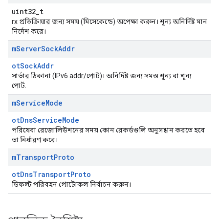
uint32_t
rx প্রতিক্রিয়ার জন্য সময় (মিসেকেন্ডে) অপেক্ষা করুন। শূন্য অনির্দিষ্ট মান
নির্দেশ করে।
m
Server
Sock
Addr
otSockAddr
সার্ভার ঠিকানা (IPv6 addr/পোর্ট)। অনির্দিষ্ট জন্য সমস্ত শূন্য বা শূন্য
পোর্ট.
m
Service
Mode
otDnsServiceMode
পরিষেবা রেজোলিউশনের সময় কোন রেকর্ডগুলি অনুসন্ধান করতে হবে
তা নির্ধারণ করে।
m
Transport
Proto
otDnsTransportProto
ডিফল্ট পরিবহন প্রোটোকল নির্বাচন করুন।