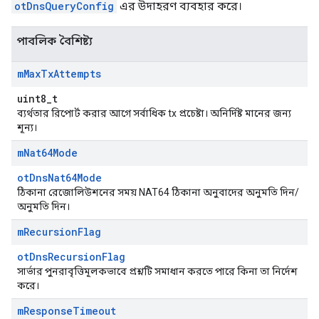
otDnsQueryConfig
এর উদাহরণ ব্যবহার করে।
পাবলিক বৈশিষ্ট্য
m
Max
Tx
Attempts
uint8_t
ব্যর্থতার রিপোর্ট করার আগে সর্বাধিক tx প্রচেষ্টা। অনির্দিষ্ট মানের জন্য
শূন্য।
m
Nat64Mode
otDnsNat64Mode
ঠিকানা রেজোলিউশনের সময় NAT64 ঠিকানা অনুবাদের অনুমতি দিন/
অনুমতি দিন।
m
Recursion
Flag
otDnsRecursionFlag
সার্ভার পুনরাবৃত্তিমূলকভাবে প্রশ্নটি সমাধান করতে পারে কিনা তা নির্দেশ
করে।
m
Response
Timeout