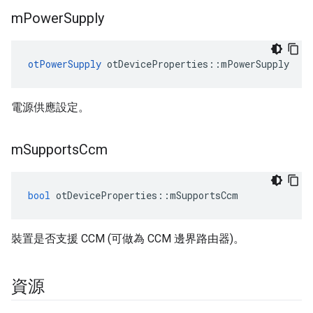
m
Power
Supply
otPowerSupply
 otDeviceProperties
::
mPowerSupply
電源供應設定。
m
Supports
Ccm
bool
 otDeviceProperties
::
mSupportsCcm
裝置是否支援 CCM (可做為 CCM 邊界路由器)。
資源