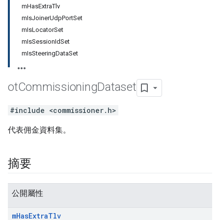
mHasExtraTlv
mIsJoinerUdpPortSet
mIsLocatorSet
mIsSessionIdSet
mIsSteeringDataSet
ot
Commissioning
Dataset
#include <commissioner.h>
代表佣金資料集。
摘要
公開屬性
m
Has
Extra
Tlv