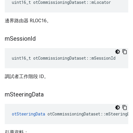
uint16_t otCommissioningDataset
::
mLocator
邊界路由器 RLOC16。
m
Session
Id
uint16_t otCommissioningDataset
::
mSessionId
調試者工作階段 ID。
m
Steering
Data
otSteeringData
 otCommissioningDataset
::
mSteeringDa
引導資料：