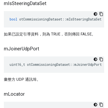
m
Is
Steering
Data
Set
bool
 otCommissioningDataset
::
mIsSteeringDataSet
如果已設定引導資料，則為 TRUE，否則傳回 FALSE。
m
Joiner
Udp
Port
uint16_t otCommissioningDataset
::
mJoinerUdpPort
彙整方 UDP 通訊埠。
m
Locator