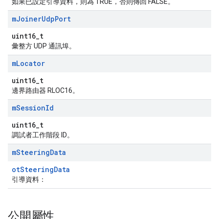
如果已設定引導資料，則為 TRUE，否則傳回 FALSE。
m
Joiner
Udp
Port
uint16_t
彙整方 UDP 通訊埠。
m
Locator
uint16_t
邊界路由器 RLOC16。
m
Session
Id
uint16_t
調試者工作階段 ID。
m
Steering
Data
otSteeringData
引導資料：
公開屬性