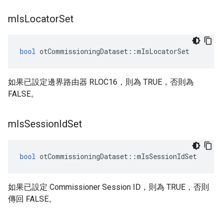
m
Is
Locator
Set
bool
 otCommissioningDataset
::
mIsLocatorSet
如果已設定邊界路由器 RLOC16，則為 TRUE，否則為
FALSE。
m
Is
Session
Id
Set
bool
 otCommissioningDataset
::
mIsSessionIdSet
如果已設定 Commissioner Session ID，則為 TRUE，否則
傳回 FALSE。