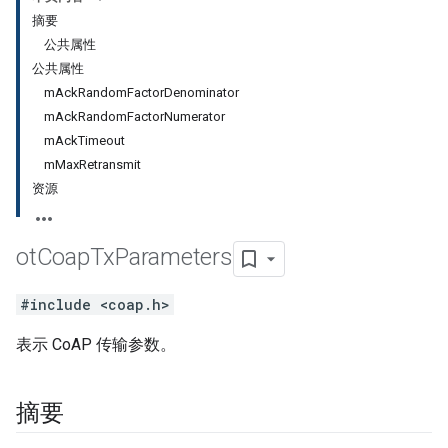
摘要
公共属性
公共属性
mAckRandomFactorDenominator
mAckRandomFactorNumerator
mAckTimeout
mMaxRetransmit
资源
ot
Coap
Tx
Parameters
#include <coap.h>
表示 CoAP 传输参数。
摘要