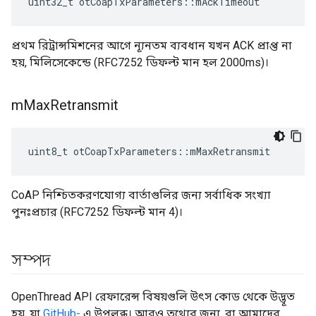
uint32_t otCoapTxParameters
::
mAckTimeout
প্রথম রিট্রান্সমিশনের আগে ন্যূনতম ব্যবধান যখন ACK প্রাপ্ত না
হয়, মিলিসেকেন্ডে (RFC7252 ডিফল্ট মান হল 2000ms)।
m
Max
Retransmit
uint8_t otCoapTxParameters
::
mMaxRetransmit
CoAP নিশ্চিতকরণযোগ্য বার্তাগুলির জন্য সর্বাধিক সংখ্যা
পুনঃপ্রচার (RFC7252 ডিফল্ট মান 4)।
সম্পদ
OpenThread API রেফারেন্স বিষয়গুলি উৎস কোড থেকে উদ্ভূত
হয়, যা
GitHub-
এ উপলব্ধ। আরও তথ্যের জন্য, বা আমাদের