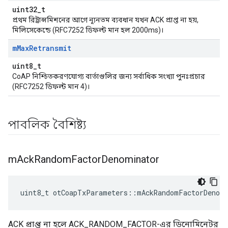
uint32_t
প্রথম রিট্রান্সমিশনের আগে ন্যূনতম ব্যবধান যখন ACK প্রাপ্ত না হয়,
মিলিসেকেন্ডে (RFC7252 ডিফল্ট মান হল 2000ms)।
m
Max
Retransmit
uint8_t
CoAP নিশ্চিতকরণযোগ্য বার্তাগুলির জন্য সর্বাধিক সংখ্যা পুনঃপ্রচার
(RFC7252 ডিফল্ট মান 4)।
পাবলিক বৈশিষ্ট্য
m
Ack
Random
Factor
Denominator
uint8_t otCoapTxParameters
::
mAckRandomFactorDenom
ACK প্রাপ্ত না হলে ACK_RANDOM_FACTOR-এর ডিনোমিনেটর