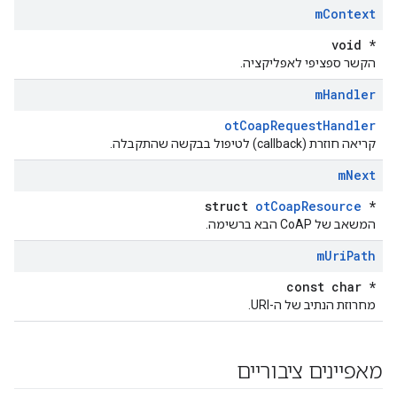
m
Context
void *
הקשר ספציפי לאפליקציה.
m
Handler
otCoapRequestHandler
קריאה חוזרת (callback) לטיפול בבקשה שהתקבלה.
m
Next
struct
otCoapResource
*
המשאב של CoAP הבא ברשימה.
m
Uri
Path
const char *
מחרוזת הנתיב של ה-URI.
מאפיינים ציבוריים