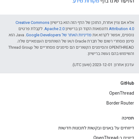
התיעוד שלנו בדף
מקורות מידע
.
אלא אם צוין אחרת, התוכן של הדף הזה הוא ברישיון
Creative Commons
Attribution 4.0‏
ודוגמאות הקוד הן ברישיון
Apache 2.0‏
. לקבלת פרטים
נוספים, אפשר לקרוא את
מדיניות האתר של Google Developers‏
.‏ Java הוא
סימן מסחרי רשום של חברת Oracle ו/או של השותפים העצמאיים שלה.
‫OPENTHREAD והסימנים הקשורים הם סימנים מסחריים של Thread Group
והשימוש בהם נעשה ברישיון.
עדכון אחרון: 2023-12-01 (שעון UTC).
GitHub
OpenThread
Border Router
תמיכה
דיווחים על באגים ובקשות לתכונות חדשות
דיונים ב-OpenThread