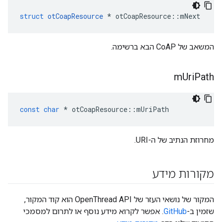
struct
otCoapResource
*
 otCoapResource
::
mNext
המשאב של CoAP הבא ברשימה.
m
Uri
Path
const
char
*
 otCoapResource
::
mUriPath
מחרוזת הנתיב של ה-URI.
מקורות מידע
המקור של נושאי העזר של OpenThread API הוא קוד המקור,
שזמין ב-
GitHub
. אפשר לקרוא מידע נוסף או לתרום למסמכי