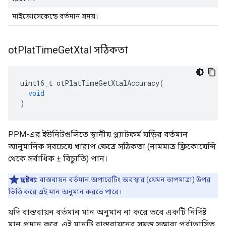
মাইক্রোসেকেন্ডে বর্তমান সময়।
ot
Plat
Time
Get
Xtal সঠিকতা
uint16_t otPlatTimeGetXtalAccuracy
(
void
)
PPM-এর ইউনিটগুলিতে স্থানীয় প্ল্যাটফর্ম ঘড়ির বর্তমান
আনুমানিক সবচেয়ে খারাপ ক্ষেত্রে সঠিকতা (নামমাত্র ফ্রিকোয়েন্সি
থেকে সর্বাধিক ± বিচ্যুতি) পান।
দ্রষ্টব্য:
বাস্তবায়ন বর্তমান অপারেটিং অবস্থার (যেমন তাপমাত্রা) উপর
ভিত্তি করে এই মান অনুমান করতে পারে।
যদি বাস্তবায়ন বর্তমান মান অনুমান না করে তবে একটি নির্দিষ্ট
মান প্রদান করে, এই মানটি বাস্তবায়নের সমস্ত সম্ভাব্য পূর্বাভাসিত