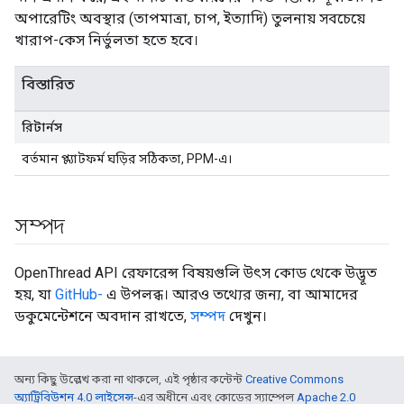
অপারেটিং অবস্থার (তাপমাত্রা, চাপ, ইত্যাদি) তুলনায় সবচেয়ে
খারাপ-কেস নির্ভুলতা হতে হবে।
বিস্তারিত
রিটার্নস
বর্তমান প্ল্যাটফর্ম ঘড়ির সঠিকতা, PPM-এ।
সম্পদ
OpenThread API রেফারেন্স বিষয়গুলি উৎস কোড থেকে উদ্ভূত
হয়, যা
GitHub-
এ উপলব্ধ। আরও তথ্যের জন্য, বা আমাদের
ডকুমেন্টেশনে অবদান রাখতে,
সম্পদ
দেখুন।
অন্য কিছু উল্লেখ করা না থাকলে, এই পৃষ্ঠার কন্টেন্ট
Creative Commons
অ্যাট্রিবিউশন 4.0 লাইসেন্স
-এর অধীনে এবং কোডের স্যাম্পেল
Apache 2.0