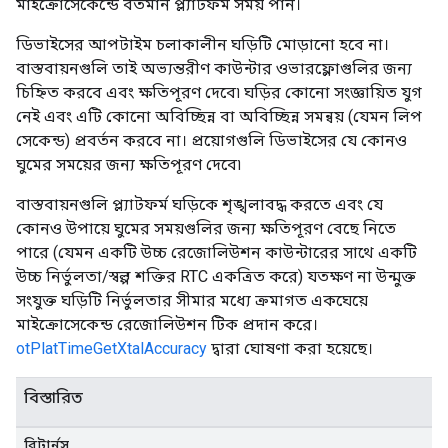
মাইক্রোসেকেন্ডে বর্তমান প্ল্যাটফর্ম সময় পান।
ডিভাইসের আপটাইম চলাকালীন ঘড়িটি মোড়ানো হবে না।
বাস্তবায়নগুলি তাই অভ্যন্তরীণ কাউন্টার ওভারফ্লোগুলির জন্য
চিহ্নিত করবে এবং ক্ষতিপূরণ দেবে৷ ঘড়ির কোনো সংজ্ঞায়িত যুগ
নেই এবং এটি কোনো অবিচ্ছিন্ন বা অবিচ্ছিন্ন সমন্বয় (যেমন লিপ
সেকেন্ড) প্রবর্তন করবে না। প্রয়োগগুলি ডিভাইসের যে কোনও
ঘুমের সময়ের জন্য ক্ষতিপূরণ দেবে৷
বাস্তবায়নগুলি প্ল্যাটফর্ম ঘড়িকে শৃঙ্খলাবদ্ধ করতে এবং যে
কোনও উপায়ে ঘুমের সময়গুলির জন্য ক্ষতিপূরণ বেছে নিতে
পারে (যেমন একটি উচ্চ রেজোলিউশন কাউন্টারের সাথে একটি
উচ্চ নির্ভুলতা/স্বল্প শক্তির RTC একত্রিত করে) যতক্ষণ না উন্মুক্ত
সংযুক্ত ঘড়িটি নির্ভুলতার সীমার মধ্যে ক্রমাগত একঘেয়ে
মাইক্রোসেকেন্ড রেজোলিউশন টিক প্রদান করে।
otPlatTimeGetXtalAccuracy
দ্বারা ঘোষণা করা হয়েছে।
বিস্তারিত
রিটার্নস