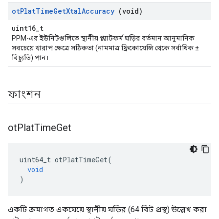
ot
Plat
Time
Get
Xtal
Accuracy
(void)
uint16_t
PPM-এর ইউনিটগুলিতে স্থানীয় প্ল্যাটফর্ম ঘড়ির বর্তমান আনুমানিক
সবচেয়ে খারাপ ক্ষেত্রে সঠিকতা (নামমাত্র ফ্রিকোয়েন্সি থেকে সর্বাধিক ±
বিচ্যুতি) পান।
ফাংশন
ot
Plat
Time
Get
uint64_t otPlatTimeGet
(
void
)
একটি ক্রমাগত একঘেয়ে স্থানীয় ঘড়ির (64 বিট প্রস্থ) উল্লেখ করা