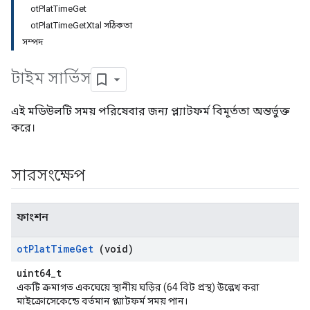
otPlatTimeGet
otPlatTimeGetXtal সঠিকতা
সম্পদ
টাইম সার্ভিস
এই মডিউলটি সময় পরিষেবার জন্য প্ল্যাটফর্ম বিমূর্ততা অন্তর্ভুক্ত
করে।
সারসংক্ষেপ
ফাংশন
ot
Plat
Time
Get
(void)
uint64_t
একটি ক্রমাগত একঘেয়ে স্থানীয় ঘড়ির (64 বিট প্রস্থ) উল্লেখ করা
মাইক্রোসেকেন্ডে বর্তমান প্ল্যাটফর্ম সময় পান।