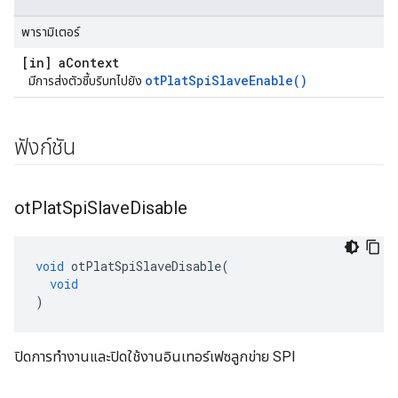
พารามิเตอร์
[in] a
Context
otPlatSpiSlaveEnable()
มีการส่งตัวชี้บริบทไปยัง
ฟังก์ชัน
ot
Plat
Spi
Slave
Disable
void
 otPlatSpiSlaveDisable
(
void
)
ปิดการทำงานและปิดใช้งานอินเทอร์เฟซลูกข่าย SPI