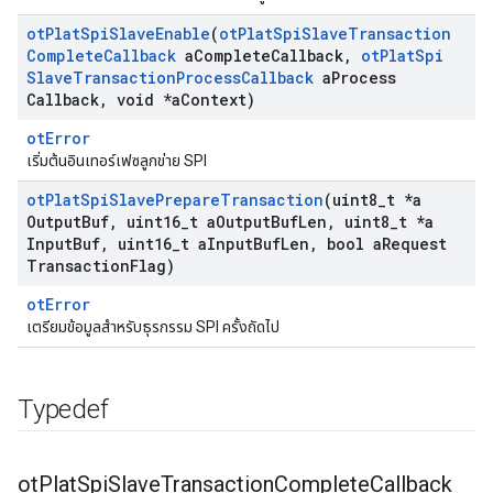
ot
Plat
Spi
Slave
Enable
(
ot
Plat
Spi
Slave
Transaction
Complete
Callback
a
Complete
Callback
,
ot
Plat
Spi
Slave
Transaction
Process
Callback
a
Process
Callback
,
void *a
Context)
otError
เริ่มต้นอินเทอร์เฟซลูกข่าย SPI
ot
Plat
Spi
Slave
Prepare
Transaction
(uint8
_
t *a
Output
Buf
,
uint16
_
t a
Output
Buf
Len
,
uint8
_
t *a
Input
Buf
,
uint16
_
t a
Input
Buf
Len
,
bool a
Request
Transaction
Flag)
otError
เตรียมข้อมูลสำหรับธุรกรรม SPI ครั้งถัดไป
Typedef
ot
Plat
Spi
Slave
Transaction
Complete
Callback