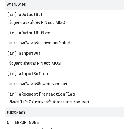
พารามิเตอร์
[in] a
Output
Buf
ข้อมูลที่จะเขียนไปยัง PIN ของ MISO
[in] a
Output
Buf
Len
ขนาดของบัฟเฟอร์เอาต์พุตในหน่วยไบต์
[in] a
Input
Buf
ข้อมูลที่จะอ่านจาก PIN ของ MOSI
[in] a
Input
Buf
Len
ขนาดของบัฟเฟอร์อินพุตในหน่วยไบต์
[in] a
Request
Transaction
Flag
ตั้งค่าเป็น "จริง" หากควรตั้งค่าการรบกวนของโฮสต์
แสดงผลค่า
OT
_
ERROR
_
NONE