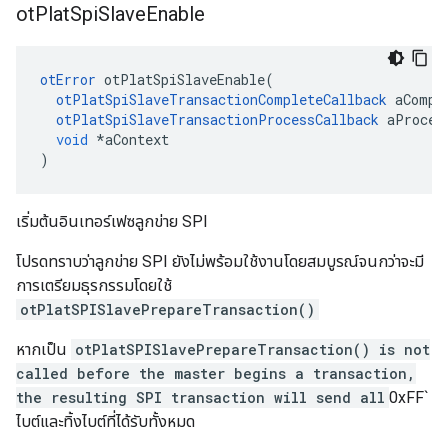
ot
Plat
Spi
Slave
Enable
otError
 otPlatSpiSlaveEnable
(
otPlatSpiSlaveTransactionCompleteCallback
 aCompl
otPlatSpiSlaveTransactionProcessCallback
 aProces
void
*
aContext
)
เริ่มต้นอินเทอร์เฟซลูกข่าย SPI
โปรดทราบว่าลูกข่าย SPI ยังไม่พร้อมใช้งานโดยสมบูรณ์จนกว่าจะมี
การเตรียมธุรกรรมโดยใช้
otPlatSPISlavePrepareTransaction()
หากเป็น
otPlatSPISlavePrepareTransaction() is not
called before the master begins a transaction,
the resulting SPI transaction will send all
0xFF`
ไบต์และทิ้งไบต์ที่ได้รับทั้งหมด