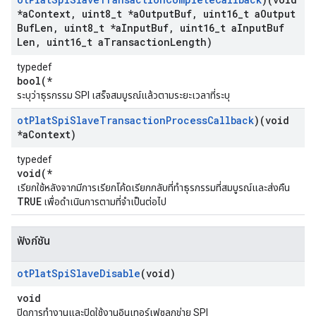
*a
Context
,
uint8
_
t *a
Output
Buf
,
uint16
_
t a
Output
Buf
Len
,
uint8
_
t *a
Input
Buf
,
uint16
_
t a
Input
Buf
Len
,
uint16
_
t a
Transaction
Length)
typedef
bool(*
ระบุว่าธุรกรรม SPI เสร็จสมบูรณ์แล้วตามระยะเวลาที่ระบุ
ot
Plat
Spi
Slave
Transaction
Process
Callback
)(void
*a
Context)
typedef
void(*
เรียกใช้หลังจากมีการเรียกโค้ดเรียกกลับที่ทำธุรกรรมที่สมบูรณ์และส่งคืน
TRUE
เพื่อดำเนินการตามที่จำเป็นต่อไป
ฟังก์ชัน
ot
Plat
Spi
Slave
Disable
(void)
void
ปิดการทำงานและปิดใช้งานอินเทอร์เฟซลูกข่าย SPI