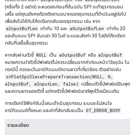
(หรือทั้ง 2 อย่าง) จะหมดลงก่อนที่ต้นฉบับ SPI จะทำธุรกรรมจน
เสร็จ แต่คุณยังคงต้องติดตามขนาดของธุรกรรมที่ดำเนินอยู่ต่อไป
เพื่อส่งไปให้กับโค้ดเรียกกลับของธุรกรรม เช่น หาก
aInputBufLen
เท่ากับ 10 และ
aOutputBufLen
เท่ากับ 20
และต้นแบบ SPI จับเวลา 30 ไบต์ ระบบจะส่งค่า 30 ไปยังโค้ดเรียก
กลับที่เสร็จสิ้นธุรกรรม
หากส่งผ่านตัวชี้
NULL
เป็น
aOutputBuf
หรือ
aInputBuf
หมายความว่าตัวชี้บัฟเฟอร์ไม่ควรเปลี่ยนจากค่าก่อนหน้า/ปัจจุบัน ใน
กรณีนี้ ควรละเว้นอาร์กิวเมนต์ความยาวที่เกี่ยวข้อง ตัวอย่างเช่น
otPlatSpiSlavePrepareTransaction(NULL, 0,
aInputBuf, aInputLen, false)
เปลี่ยนตัวชี้บัฟเฟอร์อินพุต
และความยาวของตัวชี้ แต่คงตัวชี้บัฟเฟอร์เอาต์พุตไว้เหมือนเดิม
การเรียกใช้ฟังก์ชันนี้ขณะดำเนินธุรกรรม ระบบจะไม่สนใจ
อาร์กิวเมนต์ทั้งหมด และค่าที่ส่งกลับจะเป็น
OT_ERROR_BUSY
รายละเอียด