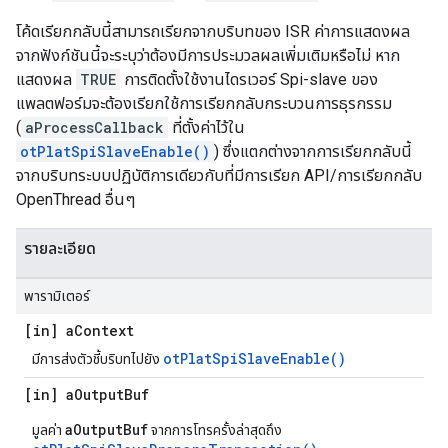
โค้ดเรียกกลับนี้สามารถเรียกจากบริบทของ ISR ค่าการแสดงผล
จากฟังก์ชันนี้จะระบุว่าต้องมีการประมวลผลเพิ่มเติมหรือไม่ หาก
แสดงผล
TRUE
การติดตั้งใช้งานไดรเวอร์ Spi-slave ของ
แพลตฟอร์มจะต้องเรียกใช้การเรียกกลับกระบวนการธุรกรรม
(
aProcessCallback
ที่ตั้งค่าไว้ใน
otPlatSpiSlaveEnable()
) ซึ่งแตกต่างจากการเรียกกลับนี้
จากบริบทระบบปฏิบัติการเดียวกับที่มีการเรียก API/การเรียกกลับ
OpenThread อื่นๆ
รายละเอียด
พารามิเตอร์
[in] a
Context
otPlatSpiSlaveEnable()
มีการส่งตัวชี้บริบทไปยัง
[in] a
Output
Buf
aOutputBuf
มูลค่า
จากการโทรครั้งล่าสุดถึง