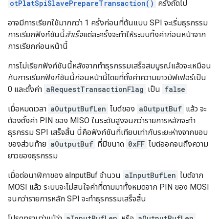
otPlatSpiSlavePrepareTransaction()
ครั้งถัดไป
อาจมีการเรียกใช้มากกว่า 1 ครั้งก่อนที่ต้นแบบ SPI จะเริ่มธุรกรรม
การเรียกฟังก์ชันนี้
สำเร็จ
แต่ละครั้งจะทำให้ระบบทิ้งค่าก่อนหน้าจาก
การเรียกก่อนหน้านี้
การไม่เรียกฟังก์ชันนี้หลังจากทำธุรกรรมเสร็จสมบูรณ์แล้วจะเหมือน
กับการเรียกฟังก์ชันนี้ก่อนหน้านี้โดยที่ตั้งค่าความยาวบัฟเฟอร์เป็น
0 และตั้งค่า
aRequestTransactionFlag
เป็น
false
เมื่อหมดเวลา
aOutputBufLen
ไบต์ของ
aOutputBuf
แล้ว จะ
ต้องตั้งค่า PIN ของ MISO ในระดับสูงจนกว่ารายการหลักจะทำ
ธุรกรรม SPI เสร็จสิ้น นี่คือฟังก์ชันที่เทียบเท่ากับระยะห่างจากขอบ
ของส่วนท้าย
aOutputBuf
ที่มีขนาด
0xFF
ไบต์ออกจนถึงความ
ยาวของธุรกรรม
เมื่อต่อนาฬิกาของ aInputBuf จำนวน
aInputBufLen
ไบต์จาก
MOSI แล้ว ระบบจะไม่สนใจค่าที่ตามมาทั้งหมดจาก PIN ของ MOSI
จนกว่ารายการหลัก SPI จะทำธุรกรรมเสร็จสิ้น
โปรดทราบว่าแม้ว่า
aInputBufLen
หรือ
aOutputBufLen