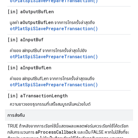
otPlatSpiSlavePrepareTransaction()
[in] a
Output
Buf
Len
aOutputBufLen
มูลค่า
จากการโทรครั้งล่าสุดถึง
otPlatSpiSlavePrepareTransaction()
[in] a
Input
Buf
ค่าของ aInputBuf จากการโทรครั้งล่าสุดไปยัง
otPlatSpiSlavePrepareTransaction()
[in] a
Input
Buf
Len
ค่าของ aInputBufLen จากการโทรครั้งล่าสุดจนถึง
otPlatSpiSlavePrepareTransaction()
[in] a
Transaction
Length
ความยาวของธุรกรรมที่เสร็จสมบูรณ์ในหน่วยไบต์
การส่งคืน
TRUE ถ้าหลังจากการเรียกใช้นี้แสดงผลแพลตฟอร์มควรเรียกใช้โค้ดเรียก
aProcessCallback
กลับกระบวนการ
และเป็น FALSE หากไม่มีสิ่งที่จะ