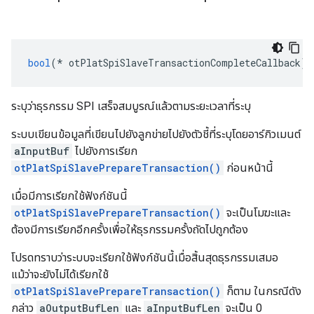
bool
(*
 otPlatSpiSlaveTransactionCompleteCallback
)(
ระบุว่าธุรกรรม SPI เสร็จสมบูรณ์แล้วตามระยะเวลาที่ระบุ
ระบบเขียนข้อมูลที่เขียนไปยังลูกข่ายไปยังตัวชี้ที่ระบุโดยอาร์กิวเมนต์
aInputBuf
ไปยังการเรียก
otPlatSpiSlavePrepareTransaction()
ก่อนหน้านี้
เมื่อมีการเรียกใช้ฟังก์ชันนี้
otPlatSpiSlavePrepareTransaction()
จะเป็นโมฆะและ
ต้องมีการเรียกอีกครั้งเพื่อให้ธุรกรรมครั้งถัดไปถูกต้อง
โปรดทราบว่าระบบจะเรียกใช้ฟังก์ชันนี้เมื่อสิ้นสุดธุรกรรมเสมอ
แม้ว่าจะยังไม่ได้เรียกใช้
otPlatSpiSlavePrepareTransaction()
ก็ตาม ในกรณีดัง
กล่าว
aOutputBufLen
และ
aInputBufLen
จะเป็น 0