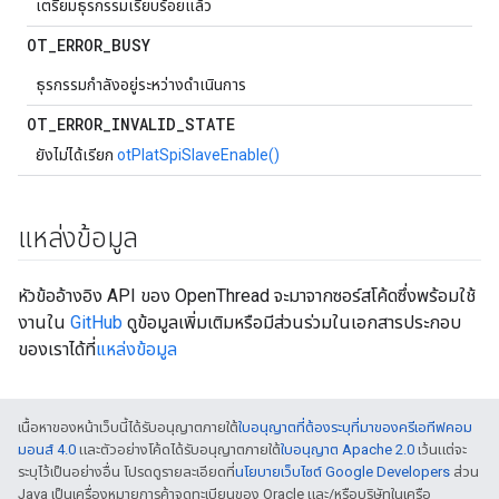
เตรียมธุรกรรมเรียบร้อยแล้ว
OT
_
ERROR
_
BUSY
ธุรกรรมกำลังอยู่ระหว่างดำเนินการ
OT
_
ERROR
_
INVALID
_
STATE
ยังไม่ได้เรียก
otPlatSpiSlaveEnable()
แหล่งข้อมูล
หัวข้ออ้างอิง API ของ OpenThread จะมาจากซอร์สโค้ดซึ่งพร้อมใช้
งานใน
GitHub
ดูข้อมูลเพิ่มเติมหรือมีส่วนร่วมในเอกสารประกอบ
ของเราได้ที่
แหล่งข้อมูล
เนื้อหาของหน้าเว็บนี้ได้รับอนุญาตภายใต้
ใบอนุญาตที่ต้องระบุที่มาของครีเอทีฟคอม
มอนส์ 4.0
และตัวอย่างโค้ดได้รับอนุญาตภายใต้
ใบอนุญาต Apache 2.0
เว้นแต่จะ
ระบุไว้เป็นอย่างอื่น โปรดดูรายละเอียดที่
นโยบายเว็บไซต์ Google Developers
ส่วน
Java เป็นเครื่องหมายการค้าจดทะเบียนของ Oracle และ/หรือบริษัทในเครือ