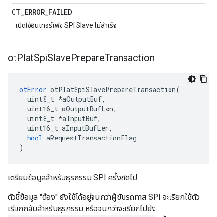
OT
_
ERROR
_
FAILED
เปิดใช้อินเทอร์เฟซ SPI Slave ไม่สำเร็จ
ot
Plat
Spi
Slave
Prepare
Transaction
otError
 otPlatSpiSlavePrepareTransaction
(
  uint8_t 
*
aOutputBuf
,
  uint16_t aOutputBufLen
,
  uint8_t 
*
aInputBuf
,
  uint16_t aInputBufLen
,
bool
 aRequestTransactionFlag
)
เตรียมข้อมูลสำหรับธุรกรรม SPI ครั้งถัดไป
ตัวชี้ข้อมูล "ต้อง" ยังใช้ได้อยู่จนกว่าผู้ขับรถทาส SPI จะเรียกใช้ตัว
เรียกกลับสำหรับธุรกรรม หรือจนกว่าจะเรียกไปยัง