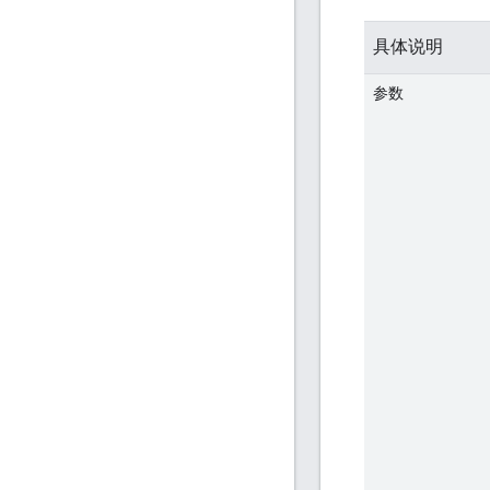
具体说明
参数