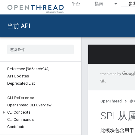
平台
指南
参
当前 API
Reference [9d6aacb942]
API Updates
误。
Deprecated List
CLI Reference
OpenThread
参
Open
Thread CLI Overview
SPI 
CLI Concepts
CLI Commands
Contribute
此模块包含用于 