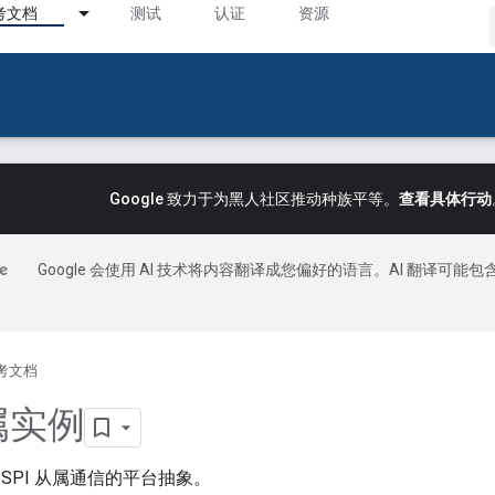
考文档
测试
认证
资源
Google 致力于为黑人社区推动种族平等。
查看具体行动
Google 会使用 AI 技术将内容翻译成您偏好的语言。AI 翻译可能包
考文档
从属实例
SPI 从属通信的平台抽象。