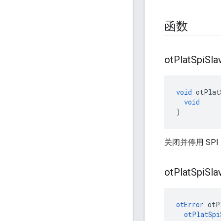
函数
ot
Plat
Spi
Sla
void
 otPlat
void
)
关闭并停用 SPI
ot
Plat
Spi
Sla
otError
 otP
otPlatSpi