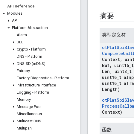
API Reference
Modules
摘要
API
Platform Abstraction
类型定义符
Alarm
BLE
ot
Plat
Spi
Sla
Crypto - Platform
Complete
Call
DNS - Platform
Context
,
uin
DNS-SD (m
DNS)
Buf
,
uint16
_
t
Entropy
Len
,
uint8
_
t 
uint16
_
t a
Inp
Factory Diagnostics - Platform
uint16
_
t a
Tra
Infrastructure Interface
Length)
Logging - Platform
Memory
ot
Plat
Spi
Sla
Process
Callb
Message Pool
Context)
Miscellaneous
Multicast DNS
Multipan
函数