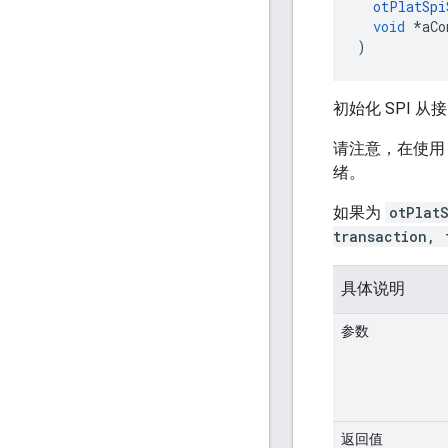
otPlatSpi
void
*
aCo
)
初始化 SPI 从
请注意，在使
绪。
如果为
otPlat
transaction, 
具体说明
参数
返回值