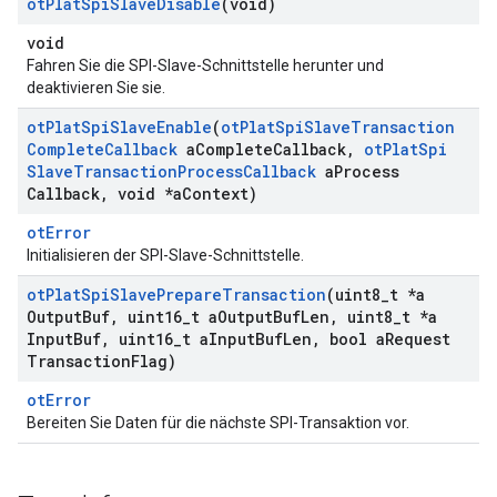
ot
Plat
Spi
Slave
Disable
(void)
void
Fahren Sie die SPI-Slave-Schnittstelle herunter und
deaktivieren Sie sie.
ot
Plat
Spi
Slave
Enable
(
ot
Plat
Spi
Slave
Transaction
Complete
Callback
a
Complete
Callback
,
ot
Plat
Spi
Slave
Transaction
Process
Callback
a
Process
Callback
,
void *a
Context)
otError
Initialisieren der SPI-Slave-Schnittstelle.
ot
Plat
Spi
Slave
Prepare
Transaction
(uint8
_
t *a
Output
Buf
,
uint16
_
t a
Output
Buf
Len
,
uint8
_
t *a
Input
Buf
,
uint16
_
t a
Input
Buf
Len
,
bool a
Request
Transaction
Flag)
otError
Bereiten Sie Daten für die nächste SPI-Transaktion vor.