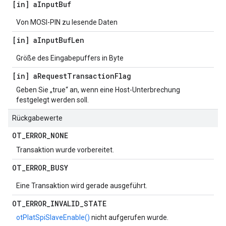
[in] a
Input
Buf
Von MOSI-PIN zu lesende Daten
[in] a
Input
Buf
Len
Größe des Eingabepuffers in Byte
[in] a
Request
Transaction
Flag
Geben Sie „true“ an, wenn eine Host-Unterbrechung
festgelegt werden soll.
Rückgabewerte
OT
_
ERROR
_
NONE
Transaktion wurde vorbereitet.
OT
_
ERROR
_
BUSY
Eine Transaktion wird gerade ausgeführt.
OT
_
ERROR
_
INVALID
_
STATE
otPlatSpiSlaveEnable()
nicht aufgerufen wurde.