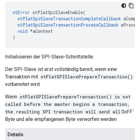
otError
 otPlatSpiSlaveEnable
(
otPlatSpiSlaveTransactionCompleteCallback
 aCompl
otPlatSpiSlaveTransactionProcessCallback
 aProces
void
*
aContext
)
Initialisieren der SPI-Slave-Schnittstelle.
Der SPI-Slave ist erst vollständig bereit, wenn eine
Transaktion mit
otPlatSPISlavePrepareTransaction()
vorbereitet wird.
Wenn
otPlatSPISlavePrepareTransaction() is not
called before the master begins a transaction,
the resulting SPI transaction will send all
0xFF`
Byte und alle empfangenen Byte verworfen werden.
Details