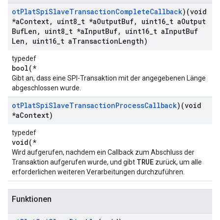
ot
Plat
Spi
Slave
Transaction
Complete
Callback
)(void
*a
Context
,
uint8
_
t *a
Output
Buf
,
uint16
_
t a
Output
Buf
Len
,
uint8
_
t *a
Input
Buf
,
uint16
_
t a
Input
Buf
Len
,
uint16
_
t a
Transaction
Length)
typedef
bool(*
Gibt an, dass eine SPI-Transaktion mit der angegebenen Länge
abgeschlossen wurde.
ot
Plat
Spi
Slave
Transaction
Process
Callback
)(void
*a
Context)
typedef
void(*
Wird aufgerufen, nachdem ein Callback zum Abschluss der
TRUE
Transaktion aufgerufen wurde, und gibt
zurück, um alle
erforderlichen weiteren Verarbeitungen durchzuführen.
Funktionen