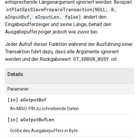
entsprechende Längenargument ignoriert werden. Beispiel:
otPlatSpiSlavePrepareTransaction(NULL, 0,
aInputBuf, aInputLen, false)
ändert den
Eingabepufferzeiger und seine Länge, behält den
Ausgabepufferzeiger jedoch wie zuvor bei.
Jeder Aufruf dieser Funktion während der Ausführung einer
Transaktion führt dazu, dass alle Argumente ignoriert
werden und der Rückgabewert
OT_ERROR_BUSY
ist.
Details
Parameter
[in] a
Output
Buf
An MISO-PIN zu schreibende Daten
[in] a
Output
Buf
Len
Größe des Ausgabepuffers in Byte