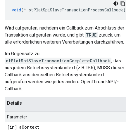
void
(*
 otPlatSpiSlaveTransactionProcessCallback
)(
v
Wird aufgerufen, nachdem ein Callback zum Abschluss der
Transaktion aufgerufen wurde, und gibt
TRUE
zurück, um
alle erforderlichen weiteren Verarbeitungen durchzuführen.
Im Gegensatz zu
otPlatSpiSlaveTransactionCompleteCallback
, das
aus jedem Betriebssystemkontext (z.B. ISR), MUSS dieser
Callback aus demselben Betriebssystemkontext
aufgerufen werden wie jedes andere OpenThread-API/-
Callback.
Details
Parameter
[in] a
Context