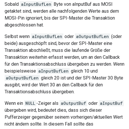
Sobald
aInputBufLen
Byte von aInputBuf aus MOSI
getaktet sind, werden alle nachfolgenden Werte aus dem
MOSI-Pin ignoriert, bis der SPI-Master die Transaktion
abgeschlossen hat.
Selbst wenn
aInputBufLen
oder
aOutputBufLen
(oder
beide) ausgeschöpft sind, bevor der SPI-Master eine
Transaktion abschließt, muss die laufende Größe der
Transaktion weiterhin erfasst werden, um an den Callback
für den Transaktionsabschluss übergeben zu werden. Wenn
beispielsweise
aInputBufLen
gleich 10 und
aOutputBufLen
gleich 20 ist und der SPI-Master 30 Byte
ausgibt, wird der Wert 30 an den Callback für den
Transaktionsabschluss übergeben.
Wenn ein
NULL
-Zeiger als
aOutputBuf
oder
aInputBuf
übergeben wird, bedeutet dies, dass sich dieser
Pufferzeiger gegenüber seinem vorherigen/aktuellen Wert
nicht ändern sollte. In diesem Fall sollte das