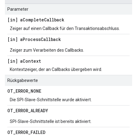
Parameter
[in] a
Complete
Callback
Zeiger auf einen Callback für den Transaktionsabschluss.
[in] a
Process
Callback
Zeiger zum Verarbeiten des Callbacks.
[in] a
Context
Kontextzeiger, der an Callbacks übergeben wird.
Rückgabewerte
OT
_
ERROR
_
NONE
Die SPI-Slave-Schnittstelle wurde aktiviert.
OT
_
ERROR
_
ALREADY
SPI-Slave-Schnittstelle ist bereits aktiviert.
OT
_
ERROR
_
FAILED