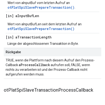
Wert von aInputBuf vom letzten Aufruf an
otPlatSpiSlavePrepareTransaction()
.
[in] a
Input
Buf
Len
Wert von aInputBufLen seit dem letzten Aufruf an
otPlatSpiSlavePrepareTransaction()
[in] a
Transaction
Length
Länge der abgeschlossenen Transaktion in Byte.
Rückgabe
TRUE, wenn die Plattform nach diesem Aufruf den Prozess-
aProcessCallback
Callback
aufrufen soll, FALSE, wenn
nichts zu verarbeiten ist und der Prozess-Callback nicht
aufgerufen werden muss.
ot
Plat
Spi
Slave
Transaction
Process
Callback