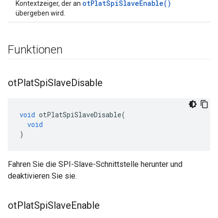
otPlatSpiSlaveEnable()
Kontextzeiger, der an
übergeben wird.
Funktionen
ot
Plat
Spi
Slave
Disable
void
 otPlatSpiSlaveDisable
(
void
)
Fahren Sie die SPI-Slave-Schnittstelle herunter und
deaktivieren Sie sie.
ot
Plat
Spi
Slave
Enable