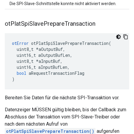
Die SPI-Slave-Schnittstelle konnte nicht aktiviert werden.
ot
Plat
Spi
Slave
Prepare
Transaction
otError
 otPlatSpiSlavePrepareTransaction
(
  uint8_t 
*
aOutputBuf
,
  uint16_t aOutputBufLen
,
  uint8_t 
*
aInputBuf
,
  uint16_t aInputBufLen
,
bool
 aRequestTransactionFlag
)
Bereiten Sie Daten für die nächste SPI-Transaktion vor.
Datenzeiger MÜSSEN gültig bleiben, bis der Callback zum
Abschluss der Transaktion vom SPI-Slave-Treiber oder
nach dem nächsten Aufruf von
otPlatSpiSlavePrepareTransaction()
aufgerufen