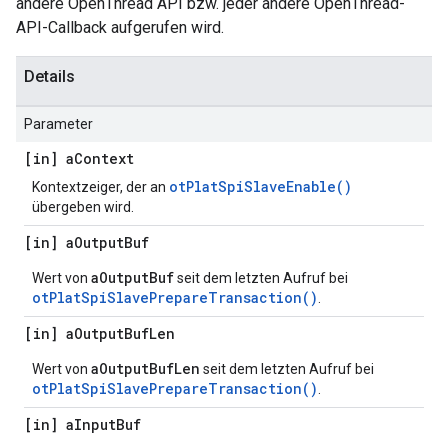
andere OpenThread API bzw. jeder andere OpenThread-
API-Callback aufgerufen wird.
Details
Parameter
[in] a
Context
otPlatSpiSlaveEnable()
Kontextzeiger, der an
übergeben wird.
[in] a
Output
Buf
aOutputBuf
Wert von
seit dem letzten Aufruf bei
otPlatSpiSlavePrepareTransaction()
.
[in] a
Output
Buf
Len
aOutputBufLen
Wert von
seit dem letzten Aufruf bei
otPlatSpiSlavePrepareTransaction()
.
[in] a
Input
Buf