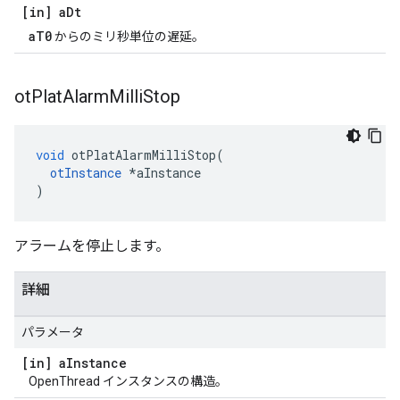
[in] a
Dt
aT0
からのミリ秒単位の遅延。
ot
Plat
Alarm
Milli
Stop
void
 otPlatAlarmMilliStop
(
otInstance
*
aInstance
)
アラームを停止します。
詳細
パラメータ
[in] a
Instance
OpenThread インスタンスの構造。