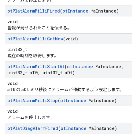
アラームを停止します。
ot
Plat
Alarm
Milli
Fired
(
ot
Instance
*a
Instance)
void
警報が発せられたことを伝える。
ot
Plat
Alarm
Milli
Get
Now
(void)
uint32_t
現在の時刻を取得します。
ot
Plat
Alarm
Milli
Start
At
(
ot
Instance
*a
Instance
,
uint32
_
t a
T0
,
uint32
_
t a
Dt)
void
aT0
aDt
の
ミリ秒後にアラームが作動するよう設定します。
ot
Plat
Alarm
Milli
Stop
(
ot
Instance
*a
Instance)
void
アラームを停止します。
ot
Plat
Diag
Alarm
Fired
(
ot
Instance
*a
Instance)