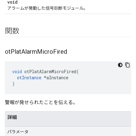
void
アラームが発動した信号診断モジュール。
関数
ot
Plat
Alarm
Micro
Fired
void
 otPlatAlarmMicroFired
(
otInstance
*
aInstance
)
警報が発せられたことを伝える。
詳細
パラメータ