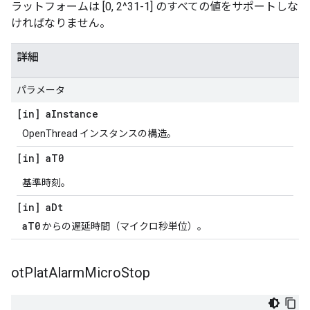
ラットフォームは [0, 2^31-1] のすべての値をサポートしな
ければなりません。
詳細
パラメータ
[in] a
Instance
OpenThread インスタンスの構造。
[in] a
T0
基準時刻。
[in] a
Dt
aT0
からの遅延時間（マイクロ秒単位）。
ot
Plat
Alarm
Micro
Stop