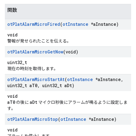
関数
ot
Plat
Alarm
Micro
Fired
(
ot
Instance
*a
Instance)
void
警報が発せられたことを伝える。
ot
Plat
Alarm
Micro
Get
Now
(void)
uint32_t
現在の時刻を取得します。
ot
Plat
Alarm
Micro
Start
At
(
ot
Instance
*a
Instance
,
uint32
_
t a
T0
,
uint32
_
t a
Dt)
void
aT0
aDt
の後に
マイクロ秒後にアラームが鳴るように設定しま
す。
ot
Plat
Alarm
Micro
Stop
(
ot
Instance
*a
Instance)
void