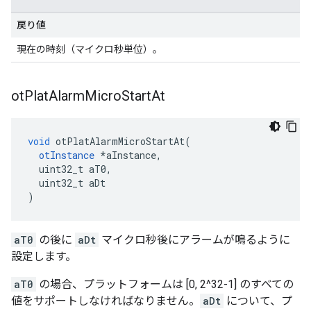
戻り値
現在の時刻（マイクロ秒単位）。
ot
Plat
Alarm
Micro
Start
At
void
 otPlatAlarmMicroStartAt
(
otInstance
*
aInstance
,
  uint32_t aT0
,
  uint32_t aDt
)
aT0
の後に
aDt
マイクロ秒後にアラームが鳴るように
設定します。
aT0
の場合、プラットフォームは [0, 2^32-1] のすべての
値をサポートしなければなりません。
aDt
について、プ