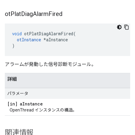
ot
Plat
Diag
Alarm
Fired
void
 otPlatDiagAlarmFired
(
otInstance
*
aInstance
)
アラームが発動した信号診断モジュール。
詳細
パラメータ
[in] a
Instance
OpenThread インスタンスの構造。
関連情報