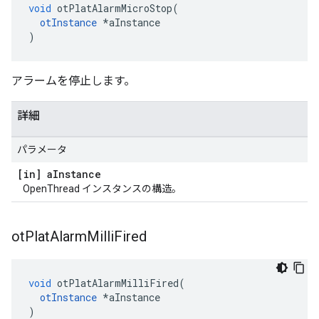
void
 otPlatAlarmMicroStop
(
otInstance
*
aInstance
)
アラームを停止します。
詳細
パラメータ
[in] a
Instance
OpenThread インスタンスの構造。
ot
Plat
Alarm
Milli
Fired
void
 otPlatAlarmMilliFired
(
otInstance
*
aInstance
)