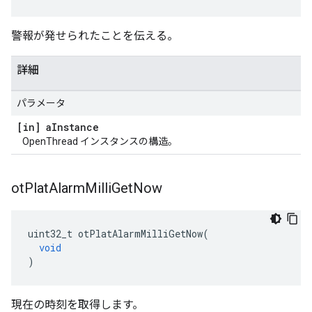
警報が発せられたことを伝える。
詳細
パラメータ
[in] a
Instance
OpenThread インスタンスの構造。
ot
Plat
Alarm
Milli
Get
Now
uint32_t otPlatAlarmMilliGetNow
(
void
)
現在の時刻を取得します。