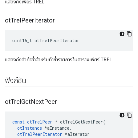
แสดงถึงเพียร์ TREL
ot
Trel
Peer
Iterator
uint16_t otTrelPeerIterator
แสดงถึงตัวทำซ้ำสำหรับทำซ้ำรายการในตารางเพียร์ TREL
ฟังก์ชัน
ot
Trel
Get
Next
Peer
const
otTrelPeer
*
 otTrelGetNextPeer
(
otInstance
*
aInstance
,
otTrelPeerIterator
*
aIterator