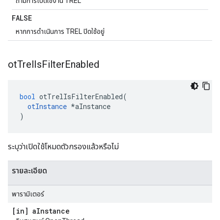
ถ้ามีการเปิดใช้งาน TREL
FALSE
หากการดำเนินการ TREL ปิดใช้อยู่
ot
Trel
Is
Filter
Enabled
bool
 otTrelIsFilterEnabled
(
otInstance
*
aInstance
)
ระบุว่าเปิดใช้โหมดตัวกรองแล้วหรือไม่
รายละเอียด
พารามิเตอร์
[in] a
Instance