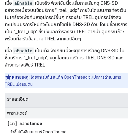
เมื่อ
aEnable
เป็นจริง ฟังก์ชันนี้จะเริ่มการเรียกดู DNS-SD
อย่างต่อเนื่องบนชื่อบริการ "_trel._udp" ภายในโดเมนการท่องเว็บ
ในเครื่องเพื่อค้นหาอุปกรณ์อื่นๆ ที่รองรับ TREL อุปกรณ์ยังลง
ทะเบียนบริการใหม่ที่จะโฆษณาโดยใช้ DNS-SD ด้วย โดยมีชื่อบริการ
เป็น "_trel._udp" ซึ่งบ่งบอกว่ารองรับ TREL จากนั้นอุปกรณ์ก็จะ
พร้อมที่จะรับข้อความ TREL จากแอปอื่นๆ
เมื่อ
aEnable
เป็นเท็จ ฟังก์ชันนี้จะหยุดการเรียกดู DNS-SD ใน
ชื่อบริการ "_trel._udp", หยุดโฆษณาบริการ TREL DNS-SD และ
ล้างตารางเพียร์ TREL
หมายเหตุ:
โดยค่าเริ่มต้น สแต็ก OpenThread จะเปิดการดำเนินการ
TREL เมื่อเริ่มต้น
รายละเอียด
พารามิเตอร์
[in] a
Instance
ตัวชี้ไปยังอินสแตนซ์ OpenThread