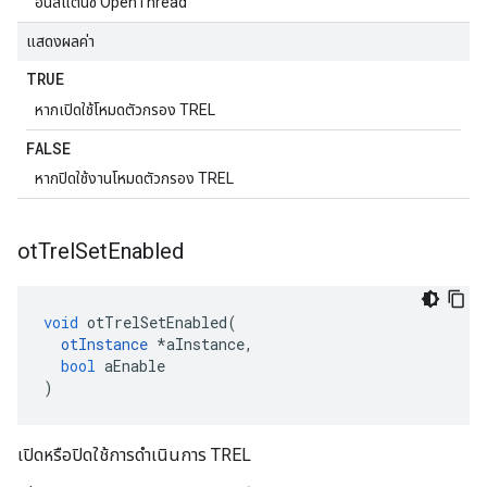
อินสแตนซ์ OpenThread
แสดงผลค่า
TRUE
หากเปิดใช้โหมดตัวกรอง TREL
FALSE
หากปิดใช้งานโหมดตัวกรอง TREL
ot
Trel
Set
Enabled
void
 otTrelSetEnabled
(
otInstance
*
aInstance
,
bool
 aEnable
)
เปิดหรือปิดใช้การดำเนินการ TREL