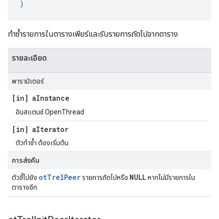
)
ทำซ้ำรายการในตารางเพียร์และรับรายการถัดไปจากตาราง
รายละเอียด
พารามิเตอร์
[in] a
Instance
อินสแตนซ์ OpenThread
[in] a
Iterator
ตัวทำซ้ำ ต้องเริ่มต้น
การส่งคืน
otTrelPeer
NULL
ตัวชี้ไปยัง
รายการถัดไปหรือ
หากไม่มีรายการใน
ตารางอีก