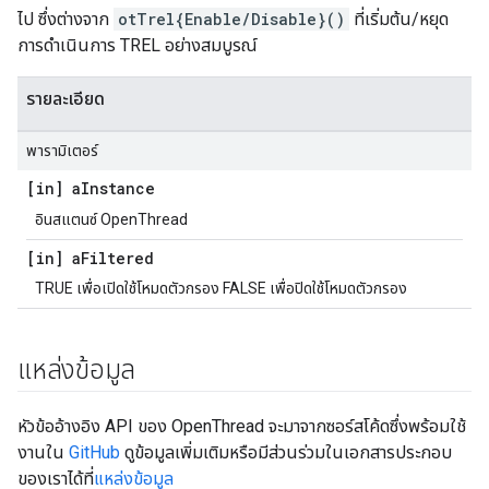
ไป ซึ่งต่างจาก
otTrel{Enable/Disable}()
ที่เริ่มต้น/หยุด
การดำเนินการ TREL อย่างสมบูรณ์
รายละเอียด
พารามิเตอร์
[in] a
Instance
อินสแตนซ์ OpenThread
[in] a
Filtered
TRUE เพื่อเปิดใช้โหมดตัวกรอง FALSE เพื่อปิดใช้โหมดตัวกรอง
แหล่งข้อมูล
หัวข้ออ้างอิง API ของ OpenThread จะมาจากซอร์สโค้ดซึ่งพร้อมใช้
งานใน
GitHub
ดูข้อมูลเพิ่มเติมหรือมีส่วนร่วมในเอกสารประกอบ
ของเราได้ที่
แหล่งข้อมูล