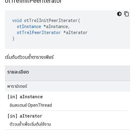
ot
Trel
Init
Peer
Iterator
void
 otTrelInitPeerIterator
(
otInstance
*
aInstance
,
otTrelPeerIterator
*
aIterator
)
เริ่มต้นตัววนซ้ำตารางเพียร์
รายละเอียด
พารามิเตอร์
[in] a
Instance
อินสแตนซ์ OpenThread
[in] a
Iterator
ตัววนซ้ำเพื่อเริ่มต้นใช้งาน