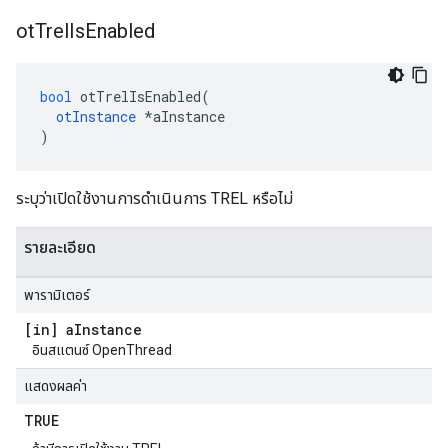
ot
Trel
Is
Enabled
bool
 otTrelIsEnabled
(
otInstance
*
aInstance
)
ระบุว่าเปิดใช้งานการดำเนินการ TREL หรือไม่
รายละเอียด
พารามิเตอร์
[in] a
Instance
อินสแตนซ์ OpenThread
แสดงผลค่า
TRUE