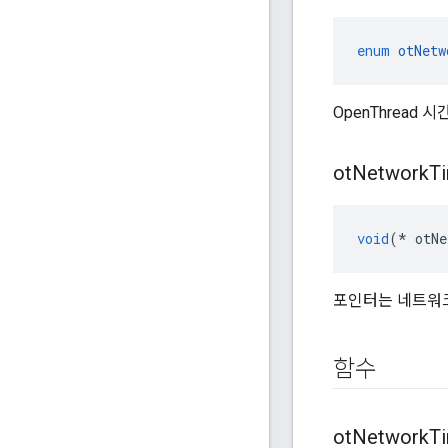
enum
otNetw
OpenThread
ot
Network
T
void
(*
 otNe
포인터는 네트워크
함수
ot
Network
T