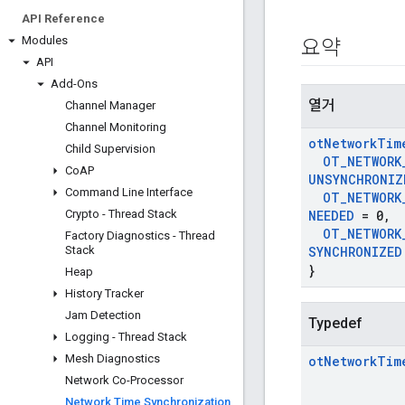
API Reference
Modules
요약
API
Add-Ons
열거
Channel Manager
Channel Monitoring
ot
Network
Tim
Child Supervision
OT
_
NETWORK
Co
AP
UNSYNCHRONIZ
Command Line Interface
OT
_
NETWORK
Crypto - Thread Stack
NEEDED
= 0
,
OT
_
NETWORK
Factory Diagnostics - Thread
Stack
SYNCHRONIZED
}
Heap
History Tracker
Jam Detection
Typedef
Logging - Thread Stack
Mesh Diagnostics
ot
Network
Tim
Network Co-Processor
Network Time Synchronization