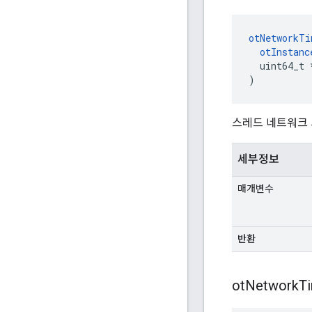
otNetworkTi
otInstanc
  uint64_t 
)
스레드 네트워크 
세부정보
매개변수
반환
ot
Network
T