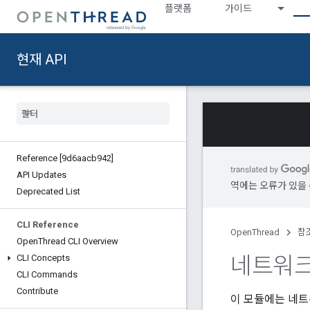
플랫폼
가이드
현재 API
Reference [9d6aacb942]
API Updates
역에는 오류가 있을 
Deprecated List
CLI Reference
OpenThread
참
Open
Thread CLI Overview
네트워크
CLI Concepts
CLI Commands
Contribute
이 모듈에는 네트