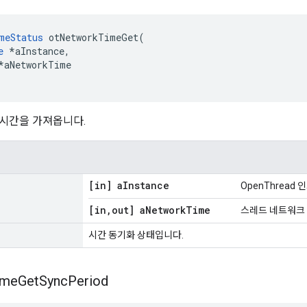
meStatus
 otNetworkTimeGet
(
e
*
aInstance
,
*
aNetworkTime
시간을 가져옵니다.
[in] a
Instance
OpenThread
[in
,
out] a
Network
Time
스레드 네트워크
시간 동기화 상태입니다.
ime
Get
Sync
Period