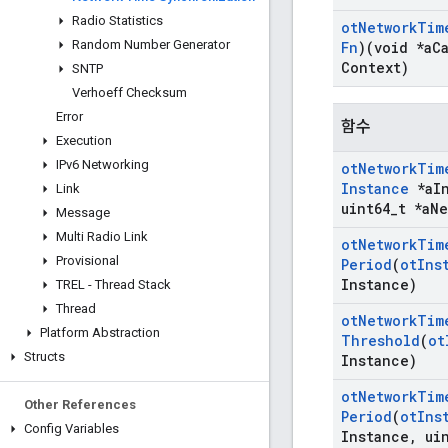
Radio Statistics
ot
Network
Tim
Random Number Generator
Fn
)(void *a
C
Context)
SNTP
Verhoeff Checksum
Error
함수
Execution
IPv6 Networking
ot
Network
Tim
Instance
*a
I
Link
uint64
_
t *a
Ne
Message
Multi Radio Link
ot
Network
Tim
Provisional
Period
(
ot
Ins
Instance)
TREL - Thread Stack
Thread
ot
Network
Tim
Platform Abstraction
Threshold
(
ot
Structs
Instance)
ot
Network
Tim
Other References
Period
(
ot
Ins
Config Variables
Instance
,
uin