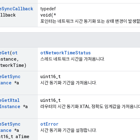
e
Sync
Callback
typedef
allback
void(*
포인터는 네트워크 시간 동기화 또는 상태 변경이 발생할
e
Get
(
ot
otNetworkTimeStatus
nstance
,
스레드 네트워크 시간을 가져옵니다.
twork
Time)
e
Get
Sync
uint16_t
tance
*a
시간 동기화 기간을 가져옵니다.
e
Get
Xtal
uint16_t
Instance
*a
라우터의 시간 동기화 XTAL 정확도 임계값을 가져옵니다
e
Set
Sync
otError
tance
*a
시간 동기화 기간을 설정합니다.
t16
_
t a
Time