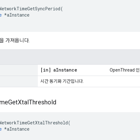
NetworkTimeGetSyncPeriod
(
e
*
aInstance
을 가져옵니다.
[in] a
Instance
OpenThread
시간 동기화 기간입니다.
ime
Get
Xtal
Threshold
NetworkTimeGetXtalThreshold
(
e
*
aInstance