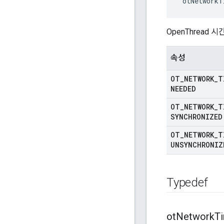
 otNetworkT
OpenThread
속성
OT
_
NETWORK
_
T
NEEDED
OT
_
NETWORK
_
T
SYNCHRONIZED
OT
_
NETWORK
_
T
UNSYNCHRONIZ
Typedef
ot
Network
T