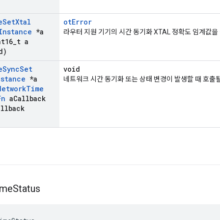
e
Set
Xtal
otError
Instance
*a
라우터 지원 기기의 시간 동기화 XTAL 정확도 임계값을
t16
_
t a
d)
e
Sync
Set
void
nstance
*a
네트워크 시간 동기화 또는 상태 변경이 발생할 때 호출
Network
Time
Fn
a
Callback
allback
ime
Status