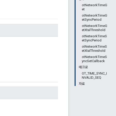
otNetworkTimeG
et
otNetworkTimeG
etSyncPeriod
otNetworkTimeG
etXtalThreshold
otNetworkTimeS
etSyncPeriod
otNetworkTimeS
etXtalThreshold
otNetworkTimeS
yncSetCallback
매크로
OT_TIME_SYNC_I
NVALID_SEQ
자료