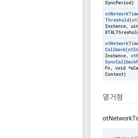
Sync
Period)
ot
Network
Tim
Threshold
(
ot
Instance
,
uin
XTALThreshol
ot
Network
Tim
Callback
(
ot
I
Instance
,
ot
Sync
Callback
Fn
,
void *a
C
Context)
열거형
ot
Network
T