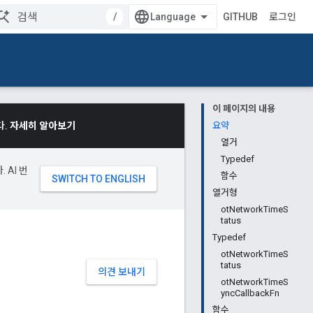
/
GITHUB
로그인
이 페이지의 내용
다.
자세히 알아보기
요약
열거
Typedef
 AI 번
함수
열거형
otNetworkTimeS
tatus
Typedef
otNetworkTimeS
tatus
의견 보내기
otNetworkTimeS
yncCallbackFn
함수