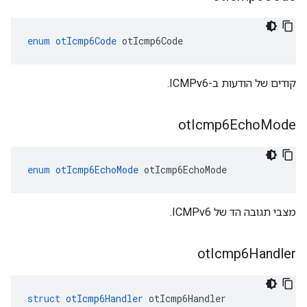
enum
otIcmp6Code
 otIcmp6Code
קודים של הודעות ב-ICMPv6.
ot
Icmp6Echo
Mode
enum
otIcmp6EchoMode
 otIcmp6EchoMode
מצבי תגובה הד של ICMPv6.
ot
Icmp6Handler
struct
otIcmp6Handler
 otIcmp6Handler