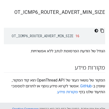
OT
_
ICMP6
_
ROUTER
_
ADVERT
_
MIN
_
SIZE
 OT_ICMP6_ROUTER_ADVERT_MIN_SIZE 
16
הגודל של הודעת הפרסומת לנתב ללא אפשרויות.
מקורות מידע
המקור של נושאי העזר של OpenThread API הוא קוד המקור,
שזמין ב-
GitHub
. אפשר לקרוא מידע נוסף או לתרום למסמכי
התיעוד שלנו בדף
מקורות מידע
.
אלא אם צוין אחרת, התוכן של הדף הזה הוא ברישיון
Creative Commons