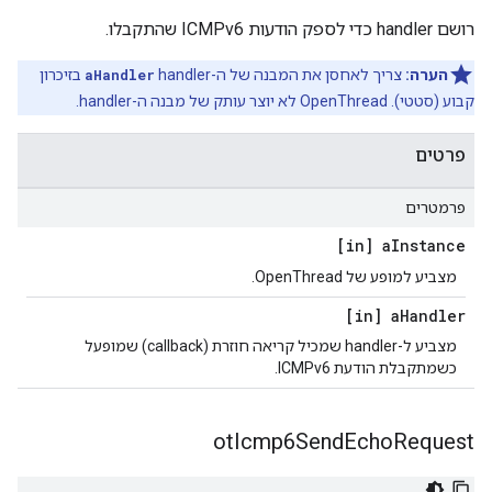
רושם handler כדי לספק הודעות ICMPv6 שהתקבלו.
הערה:
צריך לאחסן את המבנה של ה-handler
aHandler
בזיכרון
קבוע (סטטי). OpenThread לא יוצר עותק של מבנה ה-handler.
פרטים
פרמטרים
[in] a
Instance
מצביע למופע של OpenThread.
[in] a
Handler
מצביע ל-handler שמכיל קריאה חוזרת (callback) שמופעל
כשמתקבלת הודעת ICMPv6.
ot
Icmp6Send
Echo
Request