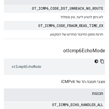
OT
_
ICMP6
_
CODE
_
DST
_
UNREACH
_
NO
_
ROUTE
לא ניתן להגיע ליעד, אין מסלול.
OT
_
ICMP6
_
CODE
_
FRAGM
_
REAS
_
TIME
_
EX
חרגת מזמן החיבור מחדש של המקטע.
ot
Icmp6Echo
Mode
 otIcmp6EchoMode
מצבי תגובה הד של ICMPv6.
תכונות
OT
_
ICMP6
_
ECHO
_
HANDLER
_
ALL