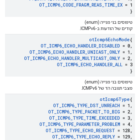
OT
_
ICMP6
_
CODE
_
FRAGM
_
REAS
_
TIME
_
EX
= 1
}
טיפוסים בני מנייה (enum)
קודים של הודעות ב-ICMPv6.
ot
Icmp6Echo
Mode
{
OT
_
ICMP6
_
ECHO
_
HANDLER
_
DISABLED
= 0
,
OT
_
ICMP6
_
ECHO
_
HANDLER
_
UNICAST
_
ONLY
= 1
,
OT
_
ICMP6
_
ECHO
_
HANDLER
_
MULTICAST
_
ONLY
= 2
,
OT
_
ICMP6
_
ECHO
_
HANDLER
_
ALL
= 3
}
טיפוסים בני מנייה (enum)
מצבי תגובה הד של ICMPv6.
ot
Icmp6Type
{
OT
_
ICMP6
_
TYPE
_
DST
_
UNREACH
= 1
,
OT
_
ICMP6
_
TYPE
_
PACKET
_
TO
_
BIG
= 2
,
OT
_
ICMP6
_
TYPE
_
TIME
_
EXCEEDED
= 3
,
OT
_
ICMP6
_
TYPE
_
PARAMETER
_
PROBLEM
= 4
,
OT
_
ICMP6
_
TYPE
_
ECHO
_
REQUEST
= 128
,
OT
_
ICMP6
_
TYPE
_
ECHO
_
REPLY
= 129
,