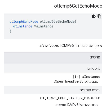
ot
Icmp6Get
Echo
Mode
otIcmp6EchoMode
 otIcmp6GetEchoMode
(
otInstance
*
aInstance
)
מציין אם עיבוד הד ICMPv6 מופעל או לא.
פרטים
פרמטרים
[in] a
Instance
מצביע למופע של OpenThread.
ערכים מוחזרים
OT
_
ICMP6
_
ECHO
_
HANDLER
_
DISABLED
עיבוד ההד של ICMPv6 מושבת.