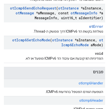
ot
Icmp6Send
Echo
Request
(
ot
Instance
*a
Instance
,
ot
Message
*a
Message
,
const
ot
Message
Info
*a
Message
Info
,
uint16
_
t a
Identifier)
otError
נשלחת בקשת הד ICMPv6 דרך ממשק ה-Thread.
ot
Icmp6Set
Echo
Mode
(
ot
Instance
*a
Instance
,
ot
Icmp6Echo
Mode
a
Mode)
void
המדיניות הזו קובעת אם עיבוד הד ICMPv6 מופעל או לא.
מבנים
otIcmp6Handler
הטמעת הגורם המטפל בהודעות ICMPv6.
otIcmp6Header