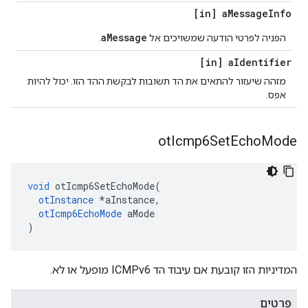
[in] a
Message
Info
aMessage
הפניה לפרטי הודעה שמשויכים אל
.
[in] a
Identifier
מזהה שיעזור להתאים את הד תשובות לבקשת ההד הזו. יכול להיות
אפס.
ot
Icmp6Set
Echo
Mode
void
 otIcmp6SetEchoMode
(
otInstance
*
aInstance
,
otIcmp6EchoMode
 aMode
)
המדיניות הזו קובעת אם עיבוד הד ICMPv6 מופעל או לא.
פרטים