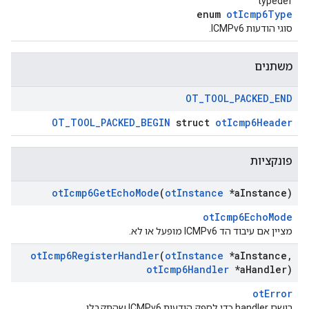
typedef
enum
otIcmp6Type
סוגי הודעות ICMPv6.
משתנים
OT
_
TOOL
_
PACKED
_
END
OT_TOOL_PACKED_BEGIN
struct
otIcmp6Header
פונקציות
ot
Icmp6Get
Echo
Mode
(
ot
Instance
*a
Instance)
otIcmp6EchoMode
מציין אם עיבוד הד ICMPv6 מופעל או לא.
ot
Icmp6Register
Handler
(
ot
Instance
*a
Instance
,
ot
Icmp6Handler
*a
Handler)
otError
רושם handler כדי לספק הודעות ICMPv6 שהתקבלו.