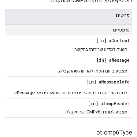
לאפליקציה על הודעת ICMPv6 שהתקבלה.
פרטים
פרמטרים
[in] a
Context
הפניה למידע שרירותי בהקשר.
[in] a
Message
מצביעים עם הסמן להודעה שהתקבלה.
[in] a
Message
Info
aMessage
לחיצה על העכבר מפנה לפרטי הודעה שמשויכים אל
.
[in] a
Icmp
Header
מצביע לכותרת ICMPv6 שהתקבלה.
ot
Icmp6Type