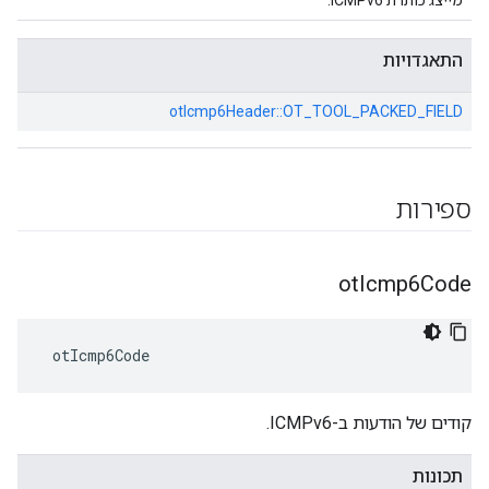
מייצג כותרת ICMPv6.
התאגדויות
otIcmp6Header::
OT_TOOL_PACKED_FIELD
ספירות
ot
Icmp6Code
 otIcmp6Code
קודים של הודעות ב-ICMPv6.
תכונות