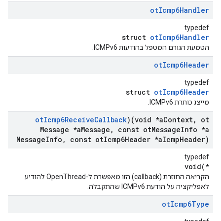
ot
Icmp6Handler
typedef
struct
otIcmp6Handler
הטמעת הגורם המטפל בהודעות ICMPv6.
ot
Icmp6Header
typedef
struct
otIcmp6Header
מייצג כותרת ICMPv6.
ot
Icmp6Receive
Callback
)(void *a
Context
,
ot
Message *a
Message
,
const ot
Message
Info *a
Message
Info
,
const ot
Icmp6Header *a
Icmp
Header)
typedef
void(*
הקריאה החוזרת (callback) הזו מאפשרת ל-OpenThread להודיע
לאפליקציה על הודעת ICMPv6 שהתקבלה.
ot
Icmp6Type