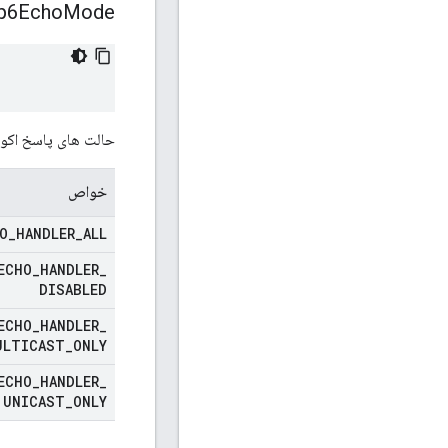
p6Echo
Mode
حالت های پاسخ اکو ICMPv6.
خواص
O
_
HANDLER
_
ALL
ECHO
_
HANDLER
_
DISABLED
ECHO
_
HANDLER
_
ULTICAST
_
ONLY
ECHO
_
HANDLER
_
UNICAST
_
ONLY