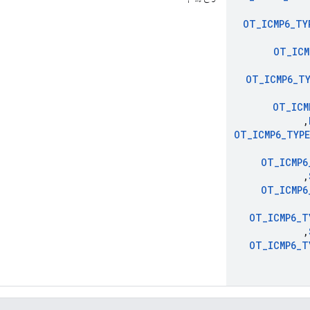
OT
_
ICMP6
_
TY
OT
_
ICM
OT
_
ICMP6
_
TY
OT
_
ICM
,
OT
_
ICMP6
_
TYPE
OT
_
ICMP6
,
OT
_
ICMP6
OT
_
ICMP6
_
T
,
OT
_
ICMP6
_
T