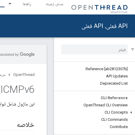
بستر، زمینه
راهنما
API فعلی، API فعلی
Reference [ab2812307b]
OpenThread
مرج
API Updates
Deprecated List
ICMPv6
CLI Reference
این ماژول شامل توابعی است که 
Open
Thread CLI Overview
CLI Concepts
CLI Commands
خلاصه
Contribute