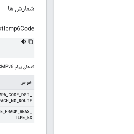
شمارش ها
ot
Icmp6Code
کدهای پیام ICMPv6.
خواص
MP6
_
CODE
_
DST
_
EACH
_
NO
_
ROUTE
DE
_
FRAGM
_
REAS
_
TIME
_
EX