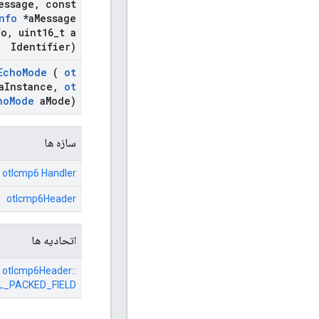
essage
,
const
nfo
*a
Message
fo
,
uint16
_
t a
Identifier)
Echo
Mode
(
ot
a
Instance
,
ot
ho
Mode
a
Mode)
سازه ها
otIcmp6 Handler
otIcmp6Header
اتحادیه ها
otIcmp6Header::
_PACKED_FIELD