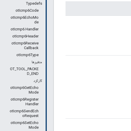
Typedefs
otIcmp6Code
otIcmp6EchoMo
de
otIcmp6 Handler
otIcmp6Header
otIcmp6Receive
Callback
otIcmp6Type
متغیرها
OT_TOOL_PACKE
D_END
کارکرد
otIcmp6GetEcho
Mode
otIcmp6Register
Handler
otIcmp6SendEch
oRequest
otIcmp6SetEcho
Mode