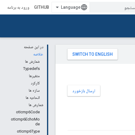
GITHUB
ورود به برنامه
در این صفحه
خلاصه
شمارش ها
Typedefs
متغیرها
کارکرد
سازه ها
ارسال بازخورد
اتحادیه ها
شمارش ها
otIcmp6Code
otIcmp6EchoMo
de
otIcmp6Type