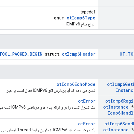
typedef
enum
otIcmp6Type
انواع پیام ICMPv6
TOOL_PACKED_BEGIN
struct
otIcmp6Header
OT
_
TO
otIcmp6EchoMode
ot
Icmp6Get
Instanc
نشان می دهد که آیا پردازش اکو ICMPv6 فعال است یا خیر.
otError
ot
Icmp6Regi
ot
Instance
*
یک کنترل کننده را برای ارائه پیام های دریافتی ICMPv6 ثبت می کند.
Icmp6Handl
otError
ot
Icmp6Send
ot
Instance
*
یک درخواست اکو ICMPv6 از طریق رابط Thread ارسال می کند.