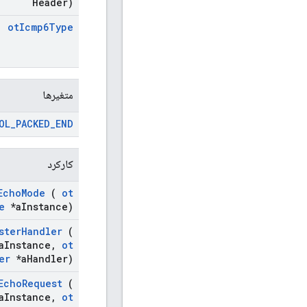
Header)
ot
Icmp6Type
متغیرها
OL
_
PACKED
_
END
کارکرد
Echo
Mode
(
ot
e
*a
Instance)
ster
Handler
(
a
Instance
,
ot
er
*a
Handler)
Echo
Request
(
a
Instance
,
ot