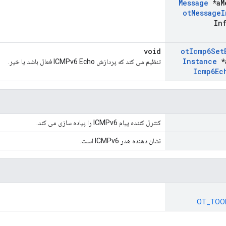
Message
*a
M
ot
Message
I
In
void
ot
Icmp6Set
Instance
*
تنظیم می کند که پردازش ICMPv6 Echo فعال باشد یا خیر.
Icmp6Ec
کنترل کننده پیام ICMPv6 را پیاده سازی می کند.
نشان دهنده هدر ICMPv6 است.
OT_TOOL