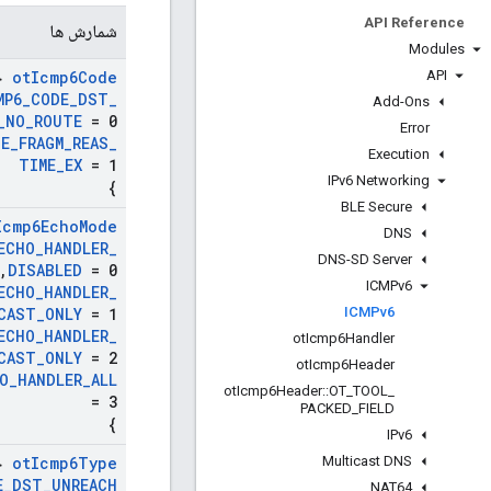
API Reference
شمارش ها
Modules
API
{
ot
Icmp6Code
MP6
_
CODE
_
DST
_
Add-Ons
_
NO
_
ROUTE
= 0
Error
DE
_
FRAGM
_
REAS
_
Execution
TIME
_
EX
= 1
IPv6 Networking
}
BLE Secure
Icmp6Echo
Mode
DNS
ECHO
_
HANDLER
_
DNS-SD Server
,
DISABLED
= 0
ICMPv6
ECHO
_
HANDLER
_
ICMPv6
CAST
_
ONLY
= 1
ECHO
_
HANDLER
_
ot
Icmp6Handler
CAST
_
ONLY
= 2
ot
Icmp6Header
O
_
HANDLER
_
ALL
ot
Icmp6Header
::
OT
_
TOOL
_
= 3
PACKED
_
FIELD
}
IPv6
Multicast DNS
{
ot
Icmp6Type
E
_
DST
_
UNREACH
NAT64