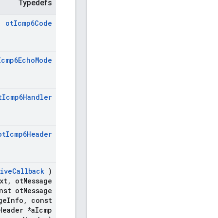
Typedefs
ot
Icmp6Code
Icmp6Echo
Mode
t
Icmp6Handler
ot
Icmp6Header
ive
Callback
)
xt
,
ot
Message
nst ot
Message
ge
Info
,
const
Header *a
Icmp