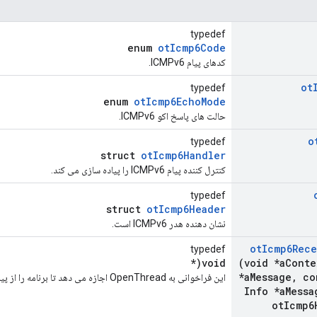
typedef
enum
otIcmp6Code
کدهای پیام ICMPv6.
ot
typedef
enum
otIcmp6EchoMode
حالت های پاسخ اکو ICMPv6.
o
typedef
struct
otIcmp6Handler
کنترل کننده پیام ICMPv6 را پیاده سازی می کند.
typedef
struct
otIcmp6Header
نشان دهنده هدر ICMPv6 است.
ot
Icmp6Rece
typedef
void(*
(void *a
Conte
*a
Message
,
co
این فراخوانی به OpenThread اجازه می دهد تا برنامه را از پیام دریافتی ICMPv6 مطلع کند.
Info *a
Messa
ot
Icmp6