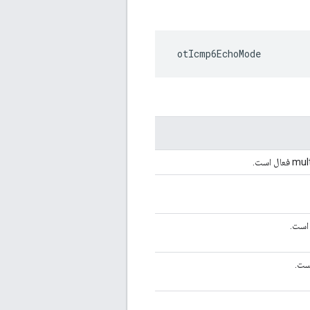
 otIcmp6EchoMode