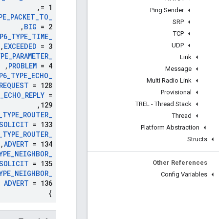
,
= 1
Ping Sender
PE
_
PACKET
_
TO
_
SRP
,
BIG
= 2
TCP
P6
_
TYPE
_
TIME
_
UDP
,
EXCEEDED
= 3
PE
_
PARAMETER
_
Link
,
PROBLEM
= 4
Message
P6
_
TYPE
_
ECHO
_
Multi Radio Link
REQUEST
= 128
Provisional
_
ECHO
_
REPLY
=
TREL - Thread Stack
,
129
_
TYPE
_
ROUTER
_
Thread
SOLICIT
= 133
Platform Abstraction
_
TYPE
_
ROUTER
_
Structs
,
ADVERT
= 134
YPE
_
NEIGHBOR
_
Other References
SOLICIT
= 135
YPE
_
NEIGHBOR
_
Config Variables
ADVERT
= 136
}