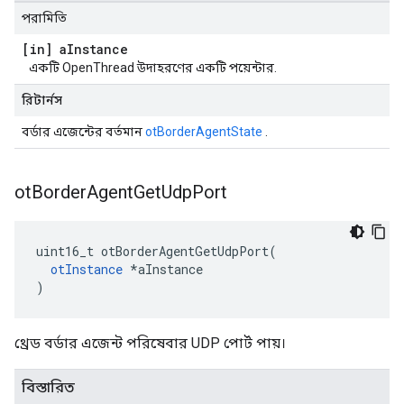
পরামিতি
[in] a
Instance
একটি OpenThread উদাহরণের একটি পয়েন্টার.
রিটার্নস
বর্ডার এজেন্টের বর্তমান
otBorderAgentState
.
ot
Border
Agent
Get
Udp
Port
uint16_t otBorderAgentGetUdpPort
(
otInstance
*
aInstance
)
থ্রেড বর্ডার এজেন্ট পরিষেবার UDP পোর্ট পায়।
বিস্তারিত