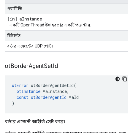
পরামিতি
[in] a
Instance
একটি OpenThread উদাহরণের একটি পয়েন্টার.
রিটার্নস
বর্ডার এজেন্টের UDP পোর্ট।
ot
Border
Agent
Set
Id
otError
 otBorderAgentSetId
(
otInstance
*
aInstance
,
const
otBorderAgentId
*
aId
)
বর্ডার এজেন্ট আইডি সেট করে।