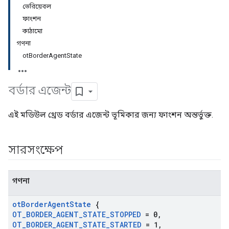
ভেরিয়েবল
ফাংশন
কাঠামো
গণনা
otBorderAgentState
বর্ডার এজেন্ট
এই মডিউল থ্রেড বর্ডার এজেন্ট ভূমিকার জন্য ফাংশন অন্তর্ভুক্ত.
সারসংক্ষেপ
গণনা
ot
Border
Agent
State
{
OT
_
BORDER
_
AGENT
_
STATE
_
STOPPED
= 0
,
OT
_
BORDER
_
AGENT
_
STATE
_
STARTED
= 1
,