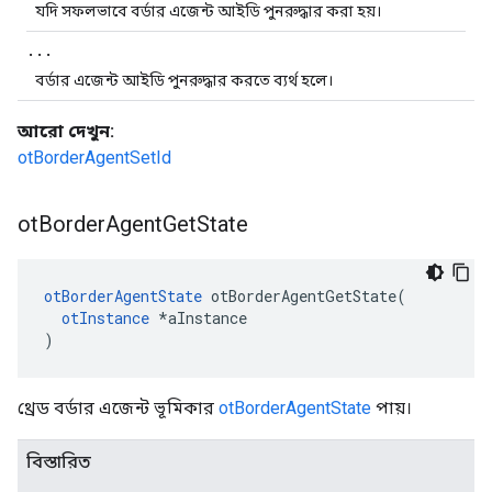
যদি সফলভাবে বর্ডার এজেন্ট আইডি পুনরুদ্ধার করা হয়।
.
.
.
বর্ডার এজেন্ট আইডি পুনরুদ্ধার করতে ব্যর্থ হলে।
আরো দেখুন:
otBorderAgentSetId
ot
Border
Agent
Get
State
otBorderAgentState
 otBorderAgentGetState
(
otInstance
*
aInstance
)
থ্রেড বর্ডার এজেন্ট ভূমিকার
otBorderAgentState
পায়।
বিস্তারিত