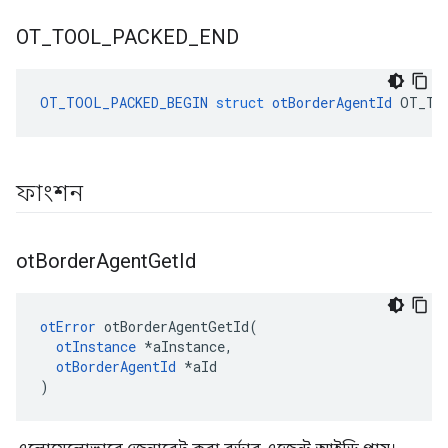
OT
_
TOOL
_
PACKED
_
END
OT_TOOL_PACKED_BEGIN
struct
otBorderAgentId
 OT_TO
ফাংশন
ot
Border
Agent
Get
Id
otError
 otBorderAgentGetId
(
otInstance
*
aInstance
,
otBorderAgentId
*
aId
)