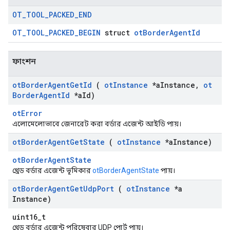
OT
_
TOOL
_
PACKED
_
END
OT_TOOL_PACKED_BEGIN
struct
otBorderAgentId
ফাংশন
ot
Border
Agent
Get
Id
(
ot
Instance
*a
Instance
,
ot
Border
Agent
Id
*a
Id)
otError
এলোমেলোভাবে জেনারেট করা বর্ডার এজেন্ট আইডি পায়।
ot
Border
Agent
Get
State
(
ot
Instance
*a
Instance)
otBorderAgentState
থ্রেড বর্ডার এজেন্ট ভূমিকার
otBorderAgentState
পায়।
ot
Border
Agent
Get
Udp
Port
(
ot
Instance
*a
Instance)
uint16_t
থ্রেড বর্ডার এজেন্ট পরিষেবার UDP পোর্ট পায়।