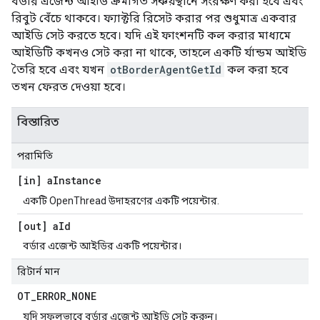
বর্ডার এজেন্ট আইডি ক্রমাগত সঞ্চয়স্থানে সংরক্ষণ করা হবে এবং
রিবুট বেঁচে থাকবে। ফ্যাক্টরি রিসেট করার পর শুধুমাত্র একবার
আইডি সেট করতে হবে। যদি এই ফাংশনটি কল করার মাধ্যমে
আইডিটি কখনও সেট করা না থাকে, তাহলে একটি র্যান্ডম আইডি
তৈরি হবে এবং যখন
otBorderAgentGetId
কল করা হবে
তখন ফেরত দেওয়া হবে।
বিস্তারিত
পরামিতি
[in] a
Instance
একটি OpenThread উদাহরণের একটি পয়েন্টার.
[out] a
Id
বর্ডার এজেন্ট আইডির একটি পয়েন্টার।
রিটার্ন মান
OT
_
ERROR
_
NONE
যদি সফলভাবে বর্ডার এজেন্ট আইডি সেট করুন।