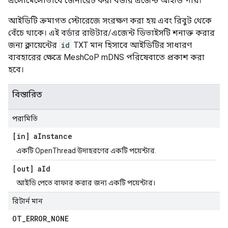
এলোমেলোভাবে জেনারেট করা বর্ডার এজেন্ট আইডি পায়।
আইডিটি ক্রমাগত স্টোরেজে সংরক্ষণ করা হয় এবং রিবুট থেকে
বেঁচে থাকে। এই বর্ডার রাউটার/এজেন্ট ডিভাইসটি শনাক্ত করার
জন্য ক্লায়েন্টের
id
TXT মান হিসাবে আইডিটির সাধারণ
ব্যবহারের ক্ষেত্রে MeshCoP mDNS পরিষেবাতে প্রকাশ করা
হবে।
বিস্তারিত
পরামিতি
[in] a
Instance
একটি OpenThread উদাহরণের একটি পয়েন্টার.
[out] a
Id
আইডি পেতে বাফার করার জন্য একটি পয়েন্টার।
রিটার্ন মান
OT
_
ERROR
_
NONE