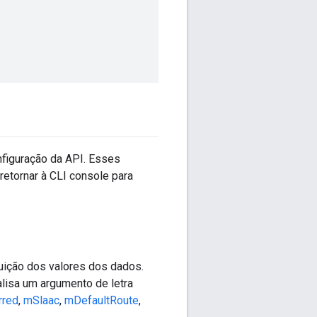
figuração da API. Esses
tornar à CLI console para
buição dos valores dos dados.
lisa um argumento de letra
rred
,
mSlaac
,
mDefaultRoute
,