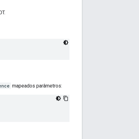
OT.
ence
mapeados parâmetros: