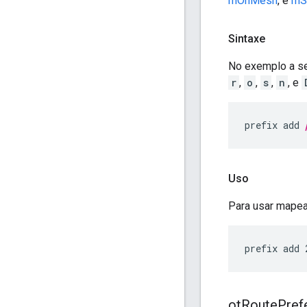
mOnMesh
, e
mS
Sintaxe
No exemplo a se
r
,
o
,
s
,
n
, e
prefix add 
Uso
Para usar mapea
ot
Route
Pref