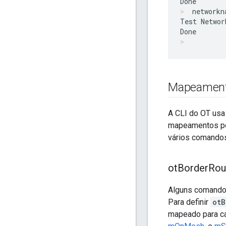
networkn
Test Network
Mapeament
A CLI do OT usa
mapeamentos po
vários comandos
ot
Border
Rou
Alguns comand
Para definir
otB
mapeado para c