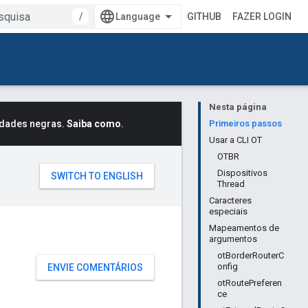
/
GITHUB
FAZER LOGIN
Nesta página
idades negras.
Saiba como
.
Primeiros passos
Usar a CLI OT
OTBR
Dispositivos
Thread
Caracteres
especiais
Mapeamentos de
argumentos
otBorderRouterC
onfig
ENVIE COMENTÁRIOS
otRoutePreferen
ce