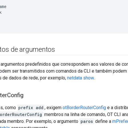
ame


os de argumentos
 argumentos predefinidos que correspondem aos valores de con
dem ser transmitidos com comandos da CLI e também podem re
 de dados de rede, por exemplo,
netdata show
.
ter
Config
os, como
prefix add
, exigem
otBorderRouterConfig
e a distri
orderRouterConfig
membros na linha de comando, OT CLI ana
ada membro. Por exemplo, o argumento
paros
define a
mPrefe