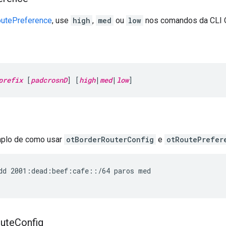
outePreference
, use
high
,
med
ou
low
nos comandos da CLI 
prefix
 [
padcrosnD
] [
high
|
med
|
low
]
mplo de como usar
otBorderRouterConfig
e
otRoutePrefer
dd 2001:dead:beef:cafe::/64 paros med
ute
Config