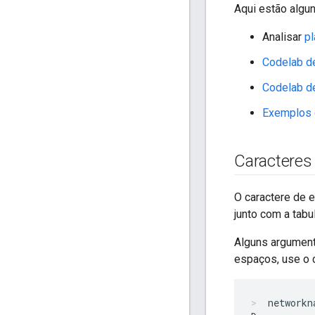
Aqui estão algun
Analisar
p
Codelab d
Codelab de
Exemplos 
Caracteres
O caractere de 
junto com a tabu
Alguns argument
espaços, use o c
networkn