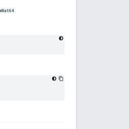
mNat64
.