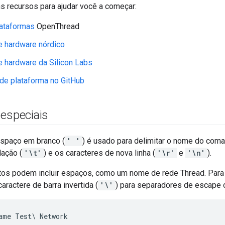
s recursos para ajudar você a começar:
lataformas
OpenThread
e hardware nórdico
 hardware da Silicon Labs
de plataforma no GitHub
 especiais
espaço em branco (
' '
) é usado para delimitar o nome do com
lação (
'\t'
) e os caracteres de nova linha (
'\r'
e
'\n'
).
os podem incluir espaços, como um nome de rede Thread. Para
aractere de barra invertida (
'\'
) para separadores de escape ou
ame Test\ Network