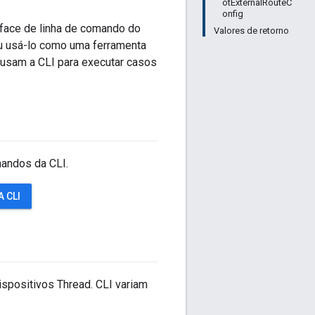
otExternalRouteC
onfig
face de linha de comando do
Valores de retorno
u usá-lo como uma ferramenta
usam a CLI para executar casos
mandos da CLI.
 CLI
spositivos Thread. CLI variam