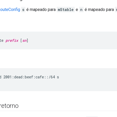
RouteConfig
s
é mapeado para
mStable
e
n
é mapeado para
te 
prefix
 [
sn
]
d 2001:dead:beef:cafe::/64 s
retorno