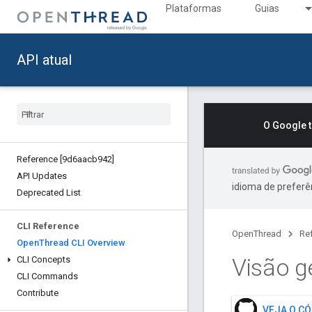
Plataformas
Guias
API atual
O Google 
Reference [9d6aacb942]
API Updates
idioma de preferê
Deprecated List
CLI Reference
OpenThread
Re
Open
Thread CLI Overview
Visão g
CLI Concepts
CLI Commands
Contribute
VEJA O C