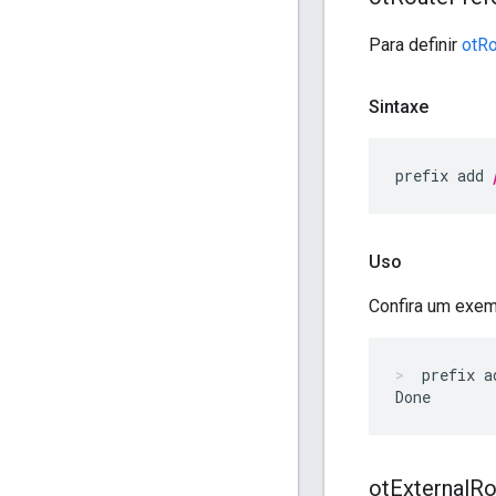
Para definir
otR
Sintaxe
prefix add 
Uso
Confira um exe
prefix a
ot
External
Ro