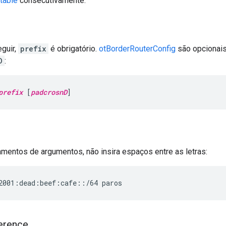
table
consecutivamente.
guir,
prefix
é obrigatório.
otBorderRouterConfig
são opcionai
D
:
prefix
 [
padcrosnD
]
mentos de argumentos, não insira espaços entre as letras:
erence