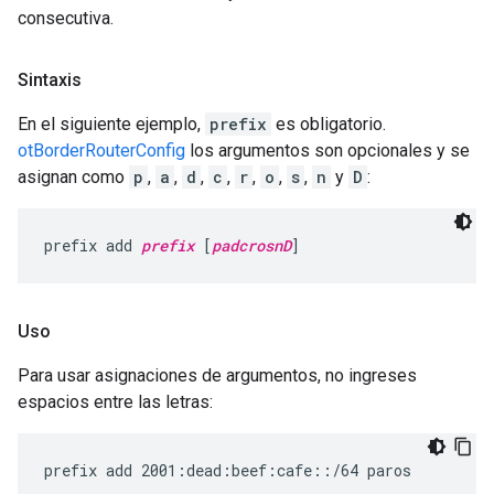
consecutiva.
Sintaxis
En el siguiente ejemplo,
prefix
es obligatorio.
otBorderRouterConfig
los argumentos son opcionales y se
asignan como
p
,
a
,
d
,
c
,
r
,
o
,
s
,
n
y
D
:
prefix add 
prefix
 [
padcrosnD
]
Uso
Para usar asignaciones de argumentos, no ingreses
espacios entre las letras: