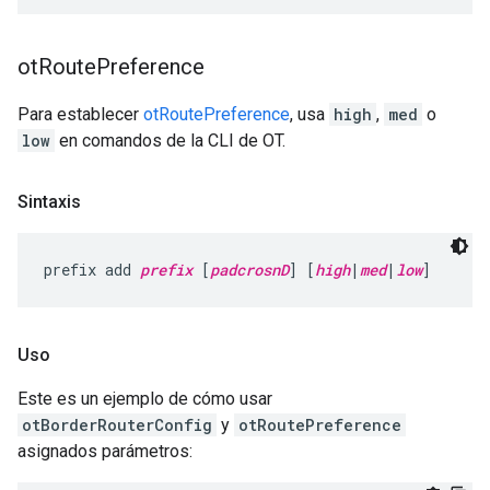
ot
Route
Preference
Para establecer
otRoutePreference
, usa
high
,
med
o
low
en comandos de la CLI de OT.
Sintaxis
prefix add 
prefix
 [
padcrosnD
] [
high
|
med
|
low
]
Uso
Este es un ejemplo de cómo usar
otBorderRouterConfig
y
otRoutePreference
asignados parámetros: