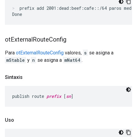
prefix add 2001:dead:beef:cafe::/64 paros med
ot
External
Route
Config
Para
otExternalRouteConfig
valores,
s
se asigna a
mStable
y
n
se asigna a
mNat64
.
Sintaxis
publish route 
prefix
 [
sn
]
Uso