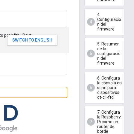
4.
Configuració
n del
firmware
to por Mithil Raut
5. Resumen
de la
configuració
n del
firmware
6. Configura
la consola en
serie para
dispositivos
ot-cli-ftd
7. Configura
la Raspberry
Pi como un
router de
borde