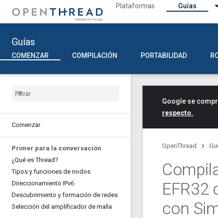
Plataformas
Guías
Guías
COMENZAR
COMPILACIÓN
PORTABILIDAD
R
Google se compro
respecto.
Comenzar
OpenThread
Gu
Primer para la conversación
¿Qué es Thread?
Compila
Tipos y funciones de nodos
EFR32 d
Direccionamiento IPv6
Descubrimiento y formación de redes
con Sim
Selección del amplificador de malla