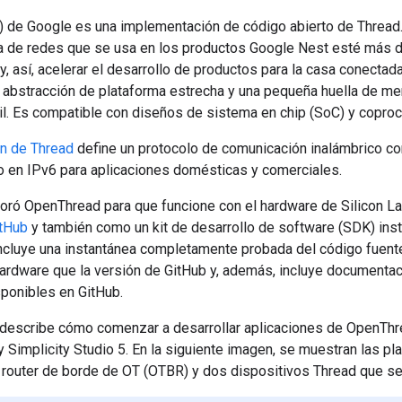
 de Google es una implementación de código abierto de Thread
ía de redes que se usa en los productos Google Nest esté más d
y, así, acelerar el desarrollo de productos para la casa conectada
 abstracción de plataforma estrecha y una pequeña huella de m
il. Es compatible con diseños de sistema en chip (SoC) y copro
ón de Thread
define un protocolo de comunicación inalámbrico con
en IPv6 para aplicaciones domésticas y comerciales.
oró OpenThread para que funcione con el hardware de Silicon La
itHub
y también como un kit de desarrollo de software (SDK) inst
incluye una instantánea completamente probada del código fuen
ardware que la versión de GitHub y, además, incluye documentac
sponibles en GitHub.
e describe cómo comenzar a desarrollar aplicaciones de OpenT
y Simplicity Studio 5. En la siguiente imagen, se muestran las pl
 router de borde de OT (OTBR) y dos dispositivos Thread que se