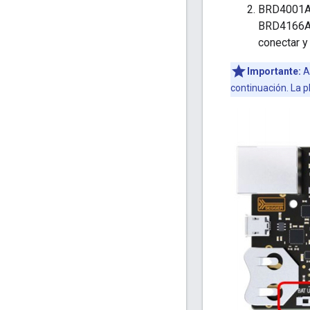
BRD4001A: 
BRD4166A, 
conectar y
Importante:
As
continuación. La p