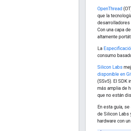
OpenThread
(OT)
que la tecnolog
desarrolladores 
Con una capa de
altamente portát
La
Especificaci
consumo basado 
Silicon Labs
mej
disponible en G
(SSv5). El SDK 
más amplia de h
que no están di
En esta guía, s
de Silicon Labs 
hardware con un