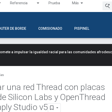
Referencia
Prueba
Más
OUTER DE BORDE
COMISIONADO
PISPINEL
mete a impulsar la igualdad racial para las comunidades afrodes
ías
r una red Thread con placas
e Silicon Labs y Open
Thread
ply Studio v5