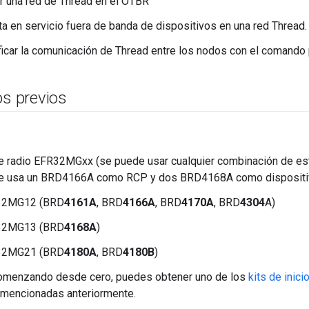
 una red de Thread en el OTBR
ta en servicio fuera de banda de dispositivos en una red Thread.
icar la comunicación de Thread entre los nodos con el comando 
os previos
e radio EFR32MGxx (se puede usar cualquier combinación de est
se usa un BRD4166A como RCP y dos BRD4168A como dispositiv
32MG12 (BRD
4161A
, BRD
4166A
, BRD
4170A
, BRD
4304
A)
32MG13 (BRD
4168A
)
32MG21 (BRD
4180A
, BRD
4180B
)
comenzando desde cero, puedes obtener uno de los
kits de inic
 mencionadas anteriormente.