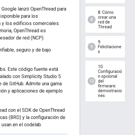
. Google lanzó OpenThread para
8. Cómo
isponible para los
crear una
red de
 y los edificios comerciales.
Thread
emoria, OpenThread es
cesador de red (NCP).
9.
Felicitacione
fiable, seguro y de bajo
s
10.
bs. Este código fuente está
Configuració
alado con Simplicity Studio 5
n opcional
del
te de GitHub. Admite una gama
firmware:
ión y aplicaciones de ejemplo
demostracio
nes
hread con el SDK de OpenThread
acas (BRD) y la configuración de
 usan en el codelab.