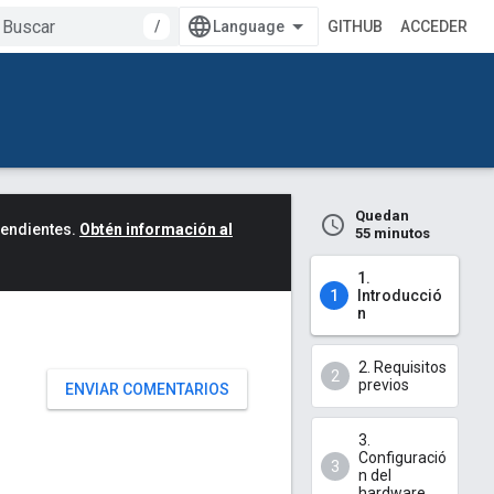
/
GITHUB
ACCEDER
Quedan
cendientes.
Obtén información al
55 minutos
1.
Introducció
n
2. Requisitos
previos
ENVIAR COMENTARIOS
3.
Configuració
n del
hardware