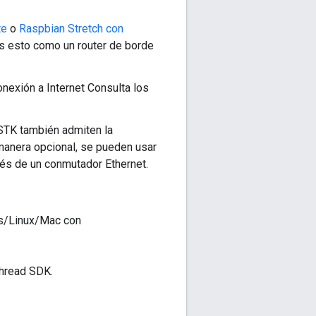
te
o
Raspbian Stretch con
os esto como un router de borde
exión a Internet Consulta los
WSTK también admiten la
e manera opcional, se pueden usar
vés de un conmutador Ethernet.
ws/Linux/Mac con
Thread SDK.