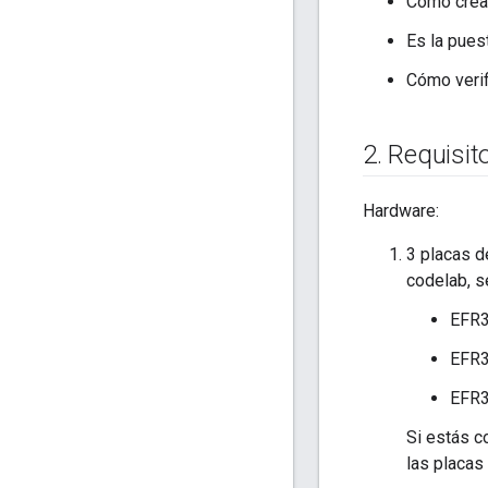
Cómo crear
Es la pues
Cómo verif
2
.
Requisit
Hardware:
3 placas d
codelab, 
EFR
EFR
EFR
Si estás 
las placas