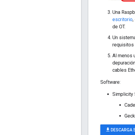
Una Raspbe
escritorio
,
de OT.
Un sistema
requisitos
Al menos u
depuración
cables Eth
Software:
Simplicity
Cade
Geck
file_download
DESCARGA S