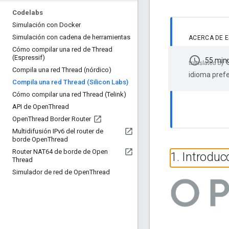
Codelabs
Simulación con Docker
Simulación con cadena de herramientas
ACERCA DE 
Cómo compilar una red de Thread
(Espressif)
schedule
55 min
Compila una red Thread (nórdico)
idioma prefe
Compila una red Thread (Silicon Labs)
Cómo compilar una red Thread (Telink)
API de Open
Thread
Open
Thread Border Router
Multidifusión IPv6 del router de
borde Open
Thread
Router NAT64 de borde de Open
1
.
Introduc
Thread
Simulador de red de Open
Thread