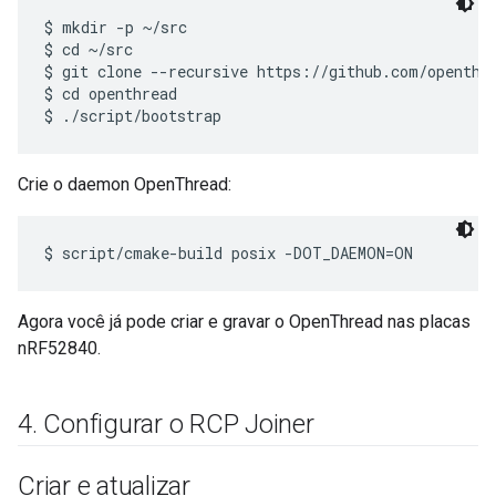
$ mkdir -p ~/src

$ cd ~/src

$ git clone --recursive https://github.com/openthre
$ cd openthread

Crie o daemon OpenThread:
Agora você já pode criar e gravar o OpenThread nas placas
nRF52840.
4
.
Configurar o RCP Joiner
Criar e atualizar