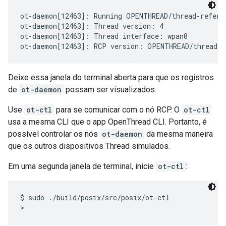
ot-daemon[12463]: Running OPENTHREAD/thread-refere
ot-daemon[12463]: Thread version: 4

ot-daemon[12463]: Thread interface: wpan0

Deixe essa janela do terminal aberta para que os registros
de
ot-daemon
possam ser visualizados.
Use
ot-ctl
para se comunicar com o nó RCP. O
ot-ctl
usa a mesma CLI que o app OpenThread CLI. Portanto, é
possível controlar os nós
ot-daemon
da mesma maneira
que os outros dispositivos Thread simulados.
Em uma segunda janela de terminal, inicie
ot-ctl
:
$ sudo ./build/posix/src/posix/ot-ctl
