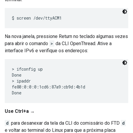
Na nova janela, pressione Return no teclado algumas vezes
para abrir o comando
>
da CLI OpenThread. Ative a
interface IPv6 e verifique os endereços:
> ifconfig up

Done

> ipaddr

fe80:0:0:0:1cd6:87a9:cb9d:4b1d

Use Ctrl+a →
d
para desanexar da tela da CLI do comissário do FTD
d
e voltar ao terminal do Linux para que a próxima placa