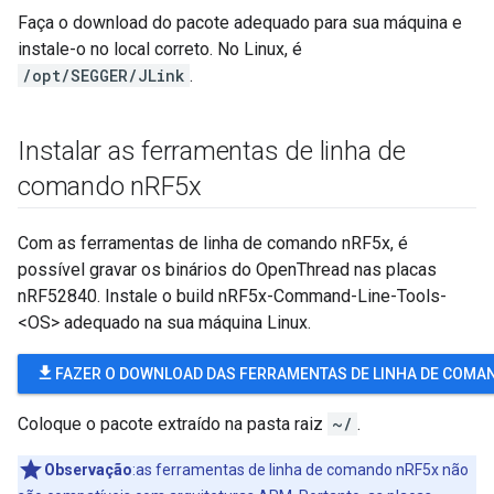
Faça o download do pacote adequado para sua máquina e
instale-o no local correto. No Linux, é
/opt/SEGGER/JLink
.
Instalar as ferramentas de linha de
comando n
RF5x
Com as ferramentas de linha de comando nRF5x, é
possível gravar os binários do OpenThread nas placas
nRF52840. Instale o build nRF5x-Command-Line-Tools-
<OS> adequado na sua máquina Linux.
file_download
FAZER O DOWNLOAD DAS FERRAMENTAS DE LINHA DE COMA
Coloque o pacote extraído na pasta raiz
~/
.
Observação
:as ferramentas de linha de comando nRF5x não