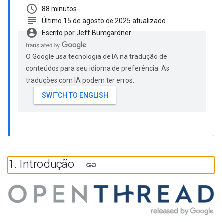
schedule
88 minutos
subject
Último 15 de agosto de 2025 atualizado
account_circle
Escrito por Jeff Bumgardner
O Google usa tecnologia de IA na tradução de
conteúdos para seu idioma de preferência. As
traduções com IA podem ter erros.
1
.
Introdução