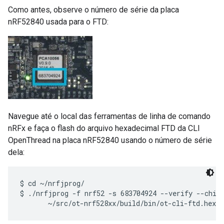
Como antes, observe o número de série da placa
nRF52840 usada para o FTD:
Navegue até o local das ferramentas de linha de comando
nRFx e faça o flash do arquivo hexadecimal FTD da CLI
OpenThread na placa nRF52840 usando o número de série
dela:
$ cd ~/nrfjprog/

$ ./nrfjprog -f nrf52 -s 683704924 --verify --chipe