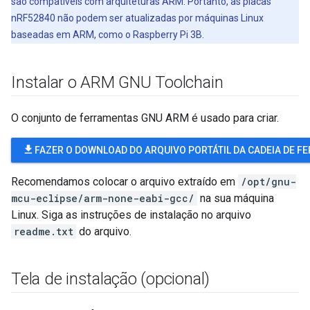
são compatíveis com arquiteturas ARM. Portanto, as placas
nRF52840 não podem ser atualizadas por máquinas Linux
baseadas em ARM, como o Raspberry Pi 3B.
Instalar o ARM GNU Toolchain
O conjunto de ferramentas GNU ARM é usado para criar.
file_download
FAZER O DOWNLOAD DO ARQUIVO PORTÁTIL DA CADEIA DE 
Recomendamos colocar o arquivo extraído em
/opt/gnu-
mcu-eclipse/arm-none-eabi-gcc/
na sua máquina
Linux. Siga as instruções de instalação no arquivo
readme.txt
do arquivo.
Tela de instalação (opcional)